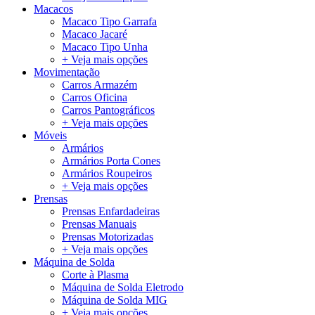
Macacos
Macaco Tipo Garrafa
Macaco Jacaré
Macaco Tipo Unha
+ Veja mais opções
Movimentação
Carros Armazém
Carros Oficina
Carros Pantográficos
+ Veja mais opções
Móveis
Armários
Armários Porta Cones
Armários Roupeiros
+ Veja mais opções
Prensas
Prensas Enfardadeiras
Prensas Manuais
Prensas Motorizadas
+ Veja mais opções
Máquina de Solda
Corte à Plasma
Máquina de Solda Eletrodo
Máquina de Solda MIG
+ Veja mais opções