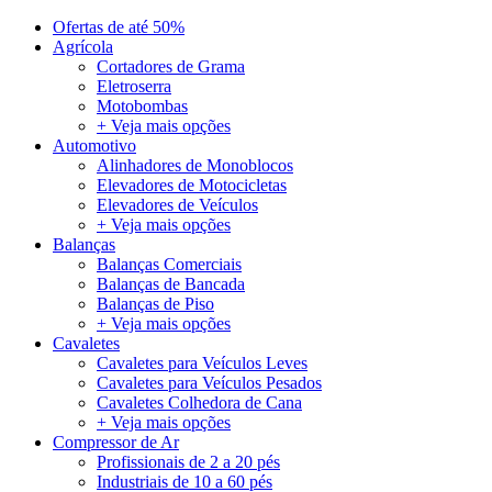
Ofertas de até 50%
Agrícola
Cortadores de Grama
Eletroserra
Motobombas
+ Veja mais opções
Automotivo
Alinhadores de Monoblocos
Elevadores de Motocicletas
Elevadores de Veículos
+ Veja mais opções
Balanças
Balanças Comerciais
Balanças de Bancada
Balanças de Piso
+ Veja mais opções
Cavaletes
Cavaletes para Veículos Leves
Cavaletes para Veículos Pesados
Cavaletes Colhedora de Cana
+ Veja mais opções
Compressor de Ar
Profissionais de 2 a 20 pés
Industriais de 10 a 60 pés