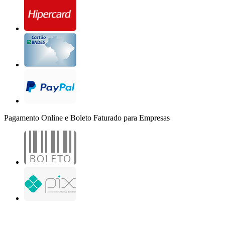
Pagamento Online e Boleto Faturado para Empresas
B2B Marketing Digital Ltda. - CNPJ: 30.982.982/0001-25
R. Jair Martins M. H., 500 - Sala 204