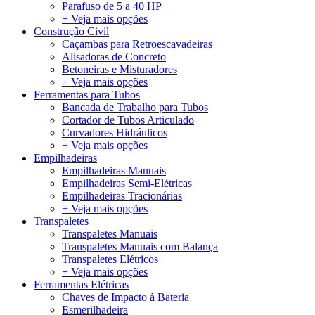
Parafuso de 5 a 40 HP
+ Veja mais opções
Construção Civil
Caçambas para Retroescavadeiras
Alisadoras de Concreto
Betoneiras e Misturadores
+ Veja mais opções
Ferramentas para Tubos
Bancada de Trabalho para Tubos
Cortador de Tubos Articulado
Curvadores Hidráulicos
+ Veja mais opções
Empilhadeiras
Empilhadeiras Manuais
Empilhadeiras Semi-Elétricas
Empilhadeiras Tracionárias
+ Veja mais opções
Transpaletes
Transpaletes Manuais
Transpaletes Manuais com Balança
Transpaletes Elétricos
+ Veja mais opções
Ferramentas Elétricas
Chaves de Impacto à Bateria
Esmerilhadeira