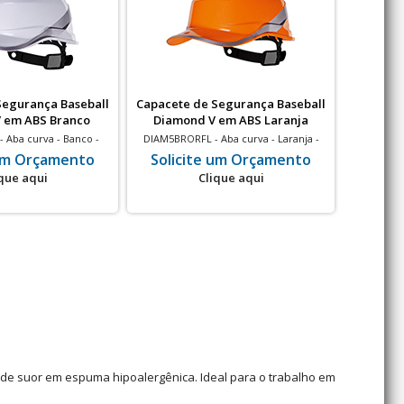
Segurança Baseball
Capacete de Segurança Baseball
Capacete
 em ABS Branco
Diamond V em ABS Laranja
Diam
 Aba curva - Banco -
DIAM5BRORFL - Aba curva - Laranja -
DIAM5B
 elétrico - 20 un
Isolamento elétrico - 20 un
Isol
 um Orçamento
Solicite um Orçamento
Soli
que aqui
Clique aqui
 de suor em espuma hipoalergênica. Ideal para o trabalho em