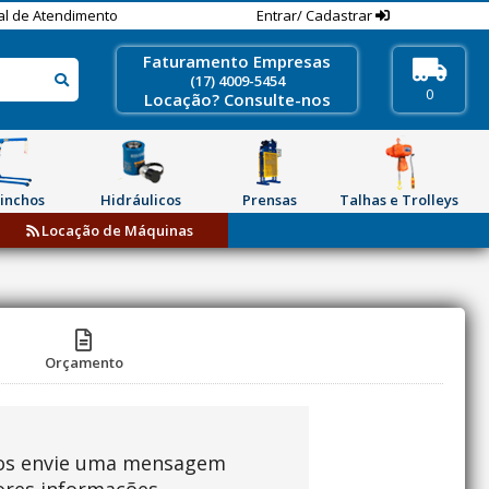
al de Atendimento
Entrar/ Cadastrar
Faturamento Empresas
(17) 4009-5454
0
Locação? Consulte-nos
inchos
Hidráulicos
Prensas
Talhas e Trolleys
Locação de Máquinas
Orçamento
os envie uma mensagem