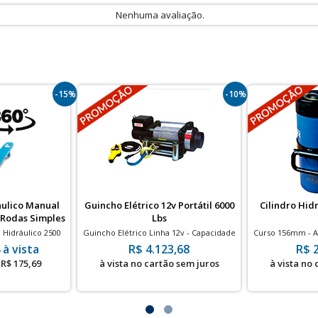
Nenhuma avaliação.
-15%
-10%
áulico Manual
Guincho Elétrico 12v Portátil 6000
Cilindro Hid
- Rodas Simples
Lbs
n
 Hidráulico 2500
Guincho Elétrico Linha 12v - Capacidade
Curso 156mm - A
ples Nylon
de até 6000 lbs
 à vista
R$ 4.123,68
R$ 
R$ 175,69
à vista no cartão sem juros
à vista no