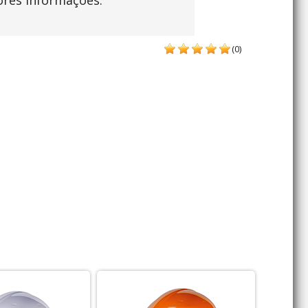
ores informações.
(0)