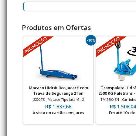
Produtos em Ofertas
-10%
Macaco Hidráulico Jacaré com
Transpalete Hidr
Trava de Segurança 2Ton
2500 KG Paletrans 
Nylo
J2200TS - Macaco Tipo Jacaré - 2
TM 2500 SN - Carrinho
Toneladas
KG - Rodas Sim
R$ 1.833,68
R$ 1.508,04
à vista no cartão sem juros
Em até 10x de 