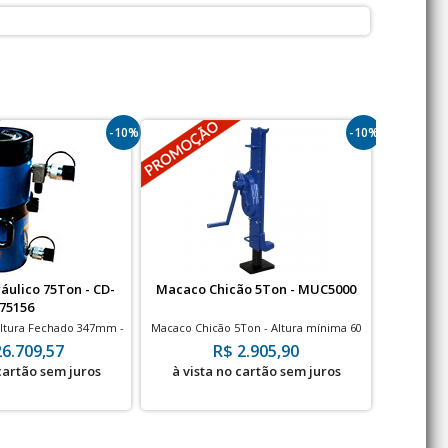
-10%
-10%
ráulico 75Ton - CD-
Macaco Chicão 5Ton - MUC5000
Trolley 
75156
ltura Fechado 347mm -
Macaco Chicão 5Ton - Altura mínima 60
Trole Elétr
700bar
mm
| D
26.709,57
R$ 2.905,90
 cartão sem juros
à vista no cartão sem juros
à vis