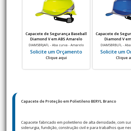
Capacete de Segurança Baseball
Capacete de Segur
Diamond V em ABS Amarelo
Diamond V em
Fluorescente
DIAM5BRJAFL - Aba curva - Amarelo
DIAM5BRBLFL - Aba 
Fluorescente - Isolamento elétrico - 20
Isolamento elétr
Solicite um Orçamento
Solicite um 
un
Clique aqui
Clique 
Capacete de Proteção em Polietileno BERYL Branco
Capacete fabricado em polietileno de alta densidade, com su
siderurgia, fundição, construção civil e para trabalhos que n