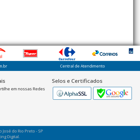
m.br
Central de Atendimento
is
Selos e Certificados
rtilhe em nossas Redes
ão José do Rio Preto - SP
ng Digital.