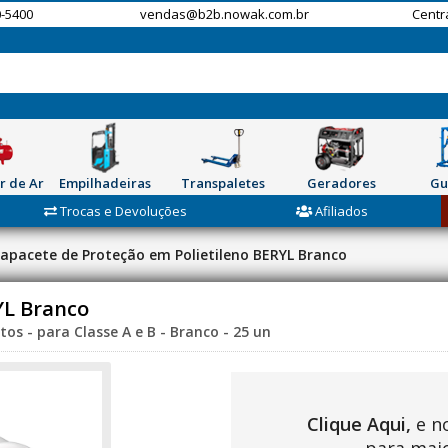
-5400
vendas@b2b.nowak.com.br
Centr
r de Ar
Empilhadeiras
Transpaletes
Geradores
Gu
Trocas e Devoluções
Afiliados
apacete de Proteção em Polietileno BERYL Branco
YL Branco
os - para Classe A e B - Branco - 25 un
Clique Aqui,
e n