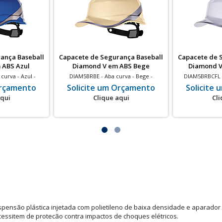
ança Baseball
Capacete de Segurança Baseball
Capacete de 
 ABS Azul
Diamond V em ABS Bege
Diamond V
curva - Azul -
DIAM5BRBE - Aba curva - Bege -
DIAM5BRBCFL -
ico - 20 un
Isolamento elétrico - 20 un
Isolamento
Orçamento
Solicite um Orçamento
Solicite
aqui
Clique aqui
Cli
spensão plástica injetada com polietileno de baixa densidade e aparador
ecessitem de protecão contra impactos de choques elétricos.