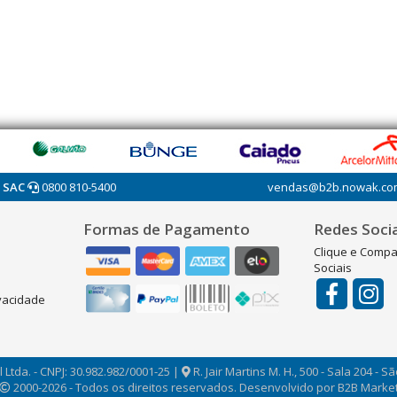
SAC
0800 810-5400
vendas@b2b.nowak.co
Formas de Pagamento
Redes Socia
Clique e Compa
Sociais
ivacidade
 Ltda. - CNPJ: 30.982.982/0001-25 |
R. Jair Martins M. H., 500 - Sala 204 - S
2000-2026 - Todos os direitos reservados. Desenvolvido por B2B Marketi