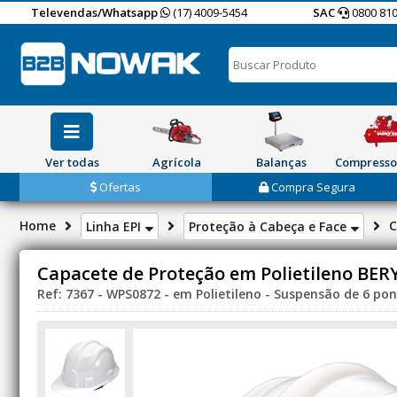
Televendas/Whatsapp
(17) 4009-5454
SAC
0800 810
Ver todas
Agrícola
Balanças
Compresso
Ofertas
Compra Segura
Home
C
Linha EPI
Proteção à Cabeça e Face
Capacete de Proteção em Polietileno BER
Ref: 7367 - WPS0872 - em Polietileno - Suspensão de 6 pont