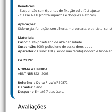
Benefícios:
- Suspensão com 6 pontos de fixação ed e fácil ajuste;
- Classe A e B (contra impactos e choques elétricos).
Aplicações:
Siderurgia, fundição, serralheria, marcenaria, eletricista, con
Materiais:
Casco:
100% polietileno de alta densidade
Suspensão:
100% polietileno de baixa densidade
Aparador de suor:
TNT (Tecido não tecido) inodoro e hipoaler
CA 29.792
NORMA ATENDIDA
ABNT NBR 8221:2003.
Referência Delta Plus:
WPS0872
Garantia:
1 ano
Despacho:
Em até 7 dias úteis.
Avaliações