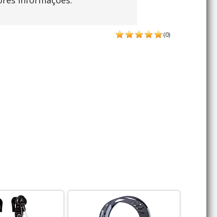
ores informações.
(0)