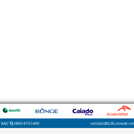
SAC
0800 810-5400
vendas@b2b.nowak.co