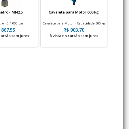
tro - MN2.5
Cavalete para Motor 600 kg
Tarta
Bovenau
o - 0-1.000 bar
Cavalete para Motor - Capacidade 600 kg
Bovenau T
- Exclusivo para motores de veículos
Nacional 
 867,55
R$ 903,70
leves
 cartão sem juros
à vista no cartão sem juros
à vis