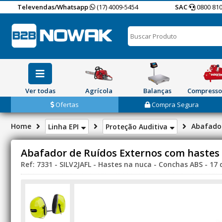
Televendas/Whatsapp
(17) 4009-5454
SAC
0800 810
Ver todas
Agrícola
Balanças
Compresso
Ofertas
Compra Segura
Home
Abafador
Linha EPI
Proteção Auditiva
Abafador de Ruídos Externos com hastes
Ref: 7331 - SILV2JAFL - Hastes na nuca - Conchas ABS - 17