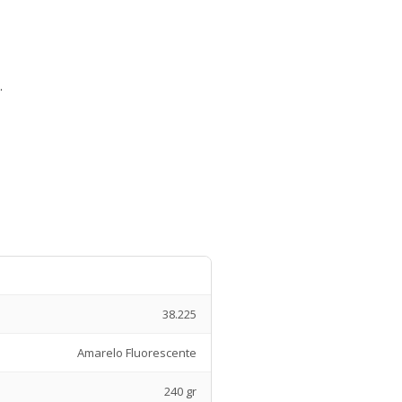
.
38.225
Amarelo Fluorescente
240 gr