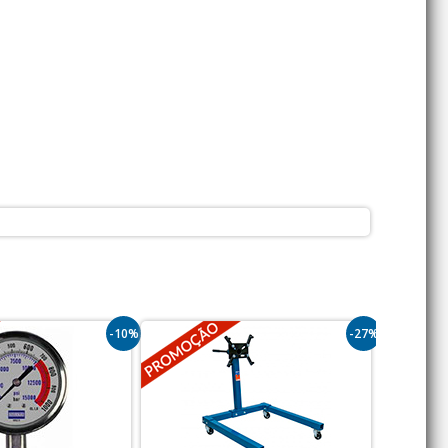
-10%
-27%