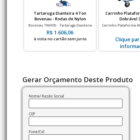
Tartaruga Dianteira 4 Ton
Carrinho Platafo
Bovenau - Rodas de Nylon
Dobrável 
Bovenau TN4100 - Tartaruga Dianteira
Carrinho Plataforma A
Nacional 4 Ton - Rodas de Nylon
300 kg - Ro
R$ 1.606,06
à vista no cartão sem juros
Clique par
informa
Gerar Orçamento Deste Produto
Nome/ Razão Social
CEP
Fone/Cel