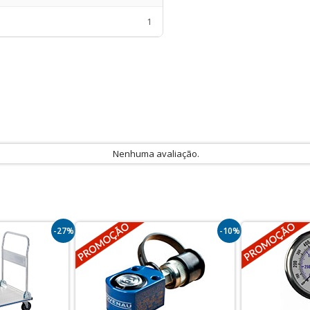
1
Nenhuma avaliação.
-27%
-10%