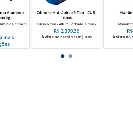
rma Alumínio
Cilindro Hidráulico 5 Ton - CUB-
Manôme
300 kg
05006
lumínio Dobrável
Curso 6 mm - Altura Fechado 33mm -
Manômetr
das 5"
700bar
R$ 2.399,36
R$
a mais
à vista no cartão sem juros
à vista no
ções