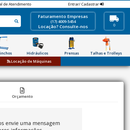
al de Atendimento
Entrar/ Cadastrar
Faturamento Empresas
(17) 4009-5454
0
Locação? Consulte-nos
inchos
Hidráulicos
Prensas
Talhas e Trolleys
Locação de Máquinas
Orçamento
os envie uma mensagem