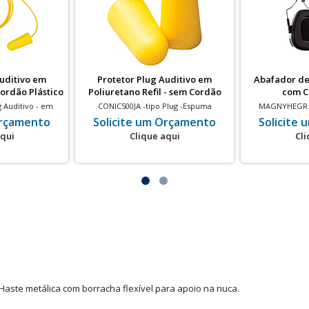
Auditivo em
Protetor Plug Auditivo em
Abafador de
Cordão Plástico
Poliuretano Refil - sem Cordão
com C
 Auditivo - em
CONIC500JA -tipo Plug -Espuma
MAGNYHEGR - 
to Cônico - com
Poliuretano - Refil p Dispenser Conicdis -
Metálicas Ajust
Orçamento
Solicite um Orçamento
Solicite
5dB - Amarelo
s/ Cordão - 15 dB - Amarelo
espuma Sinté
aqui
Clique aqui
Cli
aste metálica com borracha flexível para apoio na nuca.