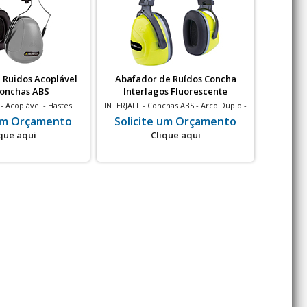
 Ruidos Acoplável
Abafador de Ruídos Concha
Abafa
onchas ABS
Interlagos Fluorescente
Acoplável - Hastes
INTERJAFL - Conchas ABS - Arco Duplo -
INTERGR -
áveis - Conchas ABS e
Altura ajustavel em 8 estágios - 22 dB -
Altura aju
 um Orçamento
Solicite um Orçamento
Soli
tica - 18 dB - Cinza
Amarelo Fluorescente
que aqui
Clique aqui