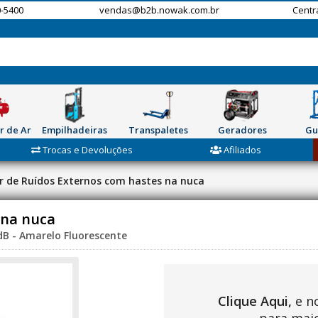
-5400
vendas@b2b.nowak.com.br
Centr
r de Ar
Empilhadeiras
Transpaletes
Geradores
Gu
Trocas e Devoluções
Afiliados
 de Ruídos Externos com hastes na nuca
 na nuca
 dB - Amarelo Fluorescente
Clique Aqui,
e n