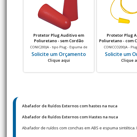
Protetor Plug Auditivo em
Protetor Plug 
Poliuretano - sem Cordão
Poliuretano - com 
CONIC200JA - tipo Plug - Espuma de
CONICCO200JA - Plug
Poliuretano - Formato Cônico - sem
Poliuretano - Forma
Solicite um Orçamento
Solicite um 
Cordão - 15 dB - Vermelho
Cordão Plástico -1
Clique aqui
Clique 
Abafador de Ruídos Externos com hastes na nuca
Abafador de Ruídos Externos com Hastes na nuca
Abafador de ruídos com conchas em ABS e espuma sintética. H