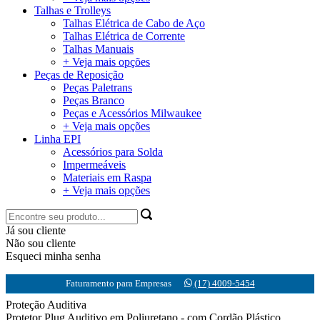
Talhas e Trolleys
Talhas Elétrica de Cabo de Aço
Talhas Elétrica de Corrente
Talhas Manuais
+ Veja mais opções
Peças de Reposição
Peças Paletrans
Peças Branco
Peças e Acessórios Milwaukee
+ Veja mais opções
Linha EPI
Acessórios para Solda
Impermeáveis
Materiais em Raspa
+ Veja mais opções
Já sou cliente
Não sou cliente
Esqueci minha senha
Faturamento para Empresas
(17) 4009-5454
Proteção Auditiva
Protetor Plug Auditivo em Poliuretano - com Cordão Plástico