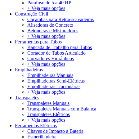
Parafuso de 5 a 40 HP
+ Veja mais opções
Construção Civil
Caçambas para Retroescavadeiras
Alisadoras de Concreto
Betoneiras e Misturadores
+ Veja mais opções
Ferramentas para Tubos
Bancada de Trabalho para Tubos
Cortador de Tubos Articulado
Curvadores Hidráulicos
+ Veja mais opções
Empilhadeiras
Empilhadeiras Manuais
Empilhadeiras Semi-Elétricas
Empilhadeiras Tracionárias
+ Veja mais opções
Transpaletes
Transpaletes Manuais
Transpaletes Manuais com Balança
Transpaletes Elétricos
+ Veja mais opções
Ferramentas Elétricas
Chaves de Impacto à Bateria
Esmerilhadeira