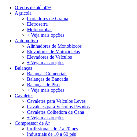
Ofertas de até 50%
Agrícola
Cortadores de Grama
Eletroserra
Motobombas
+ Veja mais opções
Automotivo
Alinhadores de Monoblocos
Elevadores de Motocicletas
Elevadores de Veículos
+ Veja mais opções
Balanças
Balanças Comerciais
Balanças de Bancada
Balanças de Piso
+ Veja mais opções
Cavaletes
Cavaletes para Veículos Leves
Cavaletes para Veículos Pesados
Cavaletes Colhedora de Cana
+ Veja mais opções
Compressor de Ar
Profissionais de 2 a 20 pés
Industriais de 10 a 60 pés