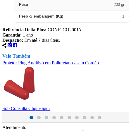
Peso
200 gr
Peso c/ embalagem (Kg)
1
Referência Delta Plus:
CONICCO200JA
Garantia:
1 ano
Despacho:
Em até 7 dias úteis.
Veja Também
Protetor Plug Auditivo em Poliuretano - sem Cordão
P
Sob Consulta
Clique aqui
S
Atendimento