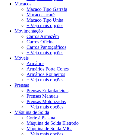
Macacos
Macaco Tipo Garrafa
Macaco Jacaré
Macaco Tipo Unha
+ Veja mais opções
Movimentação
Carros Armazém
Carros Oficina
Carros Pantográficos
+ Veja mais opções
Móveis
Armários
Armários Porta Cones
Armários Roupeiros
+ Veja mais opções
Prensas
Prensas Enfardadeiras
Prensas Manuais
Prensas Motorizadas
+ Veja mais opções
Máquina de Solda
Corte à Plasma
Máquina de Solda Eletrodo
Máquina de Solda MIG
+ Veja mais opções