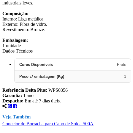
industriais leves.
Composição:
Interno: Liga metálica.
Externo: Fibra de vidro.
Revestimento: Bronze.
Embalagem:
1 unidade
Dados Técnicos
Cores Disponiveis
Preto
Peso c/ embalagem (Kg)
1
Referência Delta Plus:
WPS0356
Garantia:
1 ano
Despacho:
Em até 7 dias úteis.
Veja Também
Conector de Borracha para Cabo de Solda 500A
E