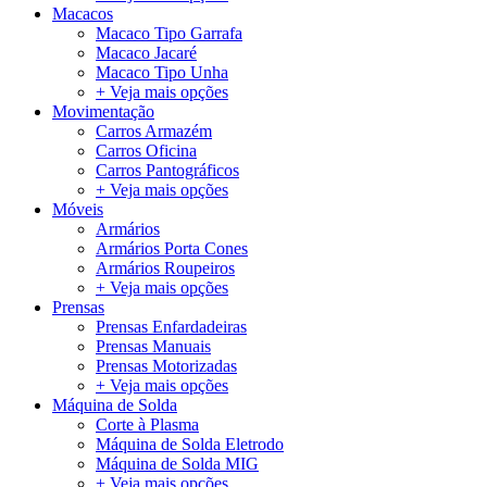
Macacos
Macaco Tipo Garrafa
Macaco Jacaré
Macaco Tipo Unha
+ Veja mais opções
Movimentação
Carros Armazém
Carros Oficina
Carros Pantográficos
+ Veja mais opções
Móveis
Armários
Armários Porta Cones
Armários Roupeiros
+ Veja mais opções
Prensas
Prensas Enfardadeiras
Prensas Manuais
Prensas Motorizadas
+ Veja mais opções
Máquina de Solda
Corte à Plasma
Máquina de Solda Eletrodo
Máquina de Solda MIG
+ Veja mais opções