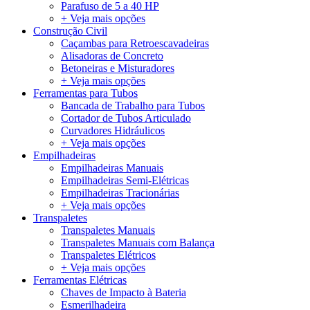
Parafuso de 5 a 40 HP
+ Veja mais opções
Construção Civil
Caçambas para Retroescavadeiras
Alisadoras de Concreto
Betoneiras e Misturadores
+ Veja mais opções
Ferramentas para Tubos
Bancada de Trabalho para Tubos
Cortador de Tubos Articulado
Curvadores Hidráulicos
+ Veja mais opções
Empilhadeiras
Empilhadeiras Manuais
Empilhadeiras Semi-Elétricas
Empilhadeiras Tracionárias
+ Veja mais opções
Transpaletes
Transpaletes Manuais
Transpaletes Manuais com Balança
Transpaletes Elétricos
+ Veja mais opções
Ferramentas Elétricas
Chaves de Impacto à Bateria
Esmerilhadeira