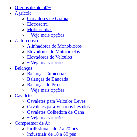
Ofertas de até 50%
Agrícola
Cortadores de Grama
Eletroserra
Motobombas
+ Veja mais opções
Automotivo
Alinhadores de Monoblocos
Elevadores de Motocicletas
Elevadores de Veículos
+ Veja mais opções
Balanças
Balanças Comerciais
Balanças de Bancada
Balanças de Piso
+ Veja mais opções
Cavaletes
Cavaletes para Veículos Leves
Cavaletes para Veículos Pesados
Cavaletes Colhedora de Cana
+ Veja mais opções
Compressor de Ar
Profissionais de 2 a 20 pés
Industriais de 10 a 60 pés