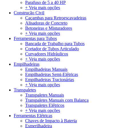
Parafuso de 5 a 40 HP
+ Veja mais opções
Construção Civil
Caçambas para Retroescavadeiras
Alisadoras de Concreto
Betoneiras e Misturadores
+ Veja mais opções
Ferramentas para Tubos
Bancada de Trabalho para Tubos
Cortador de Tubos Articulado
Curvadores Hidráulicos
+ Veja mais opções
Empilhadeiras
Empilhadeiras Manuais
Empilhadeiras Semi-Elétricas
Empilhadeiras Tracionárias
+ Veja mais opções
Transpaletes
Transpaletes Manuais
Transpaletes Manuais com Balança
Transpaletes Elétricos
+ Veja mais opções
Ferramentas Elétricas
Chaves de Impacto à Bateria
Esmerilhadeira