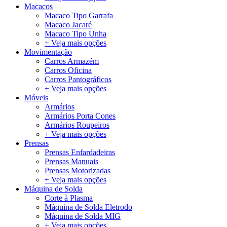
Macacos
Macaco Tipo Garrafa
Macaco Jacaré
Macaco Tipo Unha
+ Veja mais opções
Movimentação
Carros Armazém
Carros Oficina
Carros Pantográficos
+ Veja mais opções
Móveis
Armários
Armários Porta Cones
Armários Roupeiros
+ Veja mais opções
Prensas
Prensas Enfardadeiras
Prensas Manuais
Prensas Motorizadas
+ Veja mais opções
Máquina de Solda
Corte à Plasma
Máquina de Solda Eletrodo
Máquina de Solda MIG
+ Veja mais opções