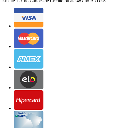
Em até 12x no Cartões de Crédito ou até 48x no BNDES.