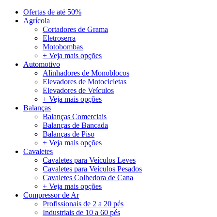
Ofertas de até 50%
Agrícola
Cortadores de Grama
Eletroserra
Motobombas
+ Veja mais opções
Automotivo
Alinhadores de Monoblocos
Elevadores de Motocicletas
Elevadores de Veículos
+ Veja mais opções
Balanças
Balanças Comerciais
Balanças de Bancada
Balanças de Piso
+ Veja mais opções
Cavaletes
Cavaletes para Veículos Leves
Cavaletes para Veículos Pesados
Cavaletes Colhedora de Cana
+ Veja mais opções
Compressor de Ar
Profissionais de 2 a 20 pés
Industriais de 10 a 60 pés