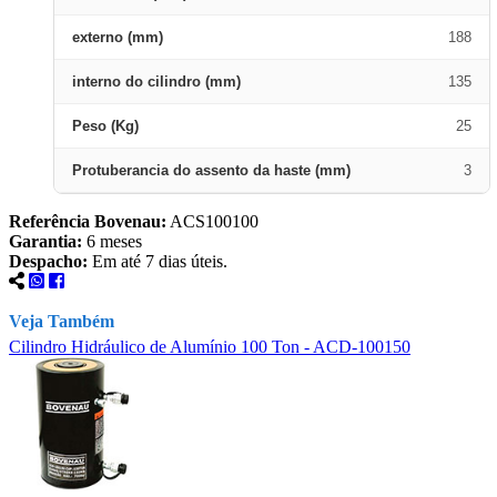
externo (mm)
188
interno do cilindro (mm)
135
Peso (Kg)
25
Protuberancia do assento da haste (mm)
3
Referência Bovenau:
ACS100100
Garantia:
6 meses
Despacho:
Em até 7 dias úteis.
Veja Também
Cilindro Hidráulico de Alumínio 100 Ton - ACD-100150
C