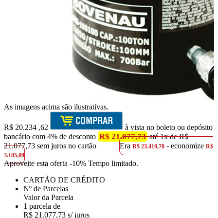
As imagens acima são ilustratívas.
R$
20.234
,62
à vista no boleto ou depósito
R$ 21.077,73
bancário com 4% de desconto
até 1x de R$
21.077,73 sem juros no cartão
Era
- economize
R$ 23.419,70
R$
3.185,08
Aproveite esta oferta
-10% Tempo limitado.
CARTÃO DE CRÉDITO
Nº de Parcelas
Valor da Parcela
1 parcela de
R$ 21.077,73 s/ juros