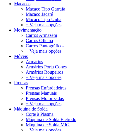
Macacos
Macaco Tipo Garrafa
Macaco Jacaré
Macaco Tipo Unha
+ Veja mais opções
Movimentação
Carros Armazém
Carros Oficina
Carros Pantográficos
+ Veja mais opções
Móveis
Armários
Armários Porta Cones
Armários Roupeiros
+ Veja mais opções
Prensas
Prensas Enfardadeiras
Prensas Manuais
Prensas Motorizadas
+ Veja mais opções
Máquina de Solda
Corte à Plasma
Máquina de Solda Eletrodo
Máquina de Solda MIG
+ Veja mais opções