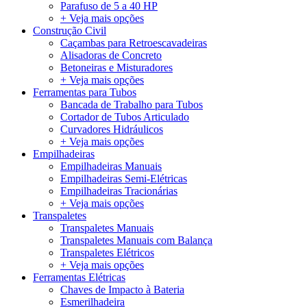
Parafuso de 5 a 40 HP
+ Veja mais opções
Construção Civil
Caçambas para Retroescavadeiras
Alisadoras de Concreto
Betoneiras e Misturadores
+ Veja mais opções
Ferramentas para Tubos
Bancada de Trabalho para Tubos
Cortador de Tubos Articulado
Curvadores Hidráulicos
+ Veja mais opções
Empilhadeiras
Empilhadeiras Manuais
Empilhadeiras Semi-Elétricas
Empilhadeiras Tracionárias
+ Veja mais opções
Transpaletes
Transpaletes Manuais
Transpaletes Manuais com Balança
Transpaletes Elétricos
+ Veja mais opções
Ferramentas Elétricas
Chaves de Impacto à Bateria
Esmerilhadeira