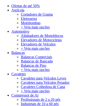
Ofertas de até 50%
Agrícola
Cortadores de Grama
Eletroserra
Motobombas
+ Veja mais opções
Automotivo
Alinhadores de Monoblocos
Elevadores de Motocicletas
Elevadores de Veículos
+ Veja mais opções
Balanças
Balanças Comerciais
Balanças de Bancada
Balanças de Piso
+ Veja mais opções
Cavaletes
Cavaletes para Veículos Leves
Cavaletes para Veículos Pesados
Cavaletes Colhedora de Cana
+ Veja mais opções
Compressor de Ar
Profissionais de 2 a 20 pés
Industriais de 10 a 60 pés