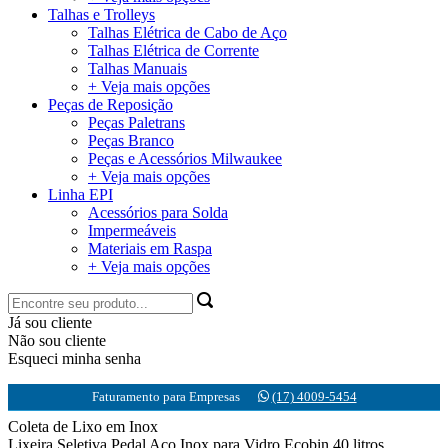
Talhas e Trolleys
Talhas Elétrica de Cabo de Aço
Talhas Elétrica de Corrente
Talhas Manuais
+ Veja mais opções
Peças de Reposição
Peças Paletrans
Peças Branco
Peças e Acessórios Milwaukee
+ Veja mais opções
Linha EPI
Acessórios para Solda
Impermeáveis
Materiais em Raspa
+ Veja mais opções
Já sou cliente
Não sou cliente
Esqueci minha senha
Faturamento para Empresas
(17) 4009-5454
Coleta de Lixo em Inox
Lixeira Seletiva Pedal Aço Inox para Vidro Ecobin 40 litros