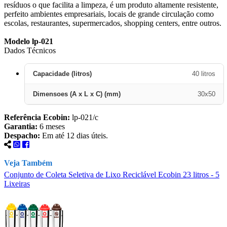
resíduos o que facilita a limpeza, é um produto altamente resistente,
perfeito ambientes empresariais, locais de grande circulação como
escolas, restaurantes, supermercados, shopping centers, entre outros.
Modelo lp-021
Dados Técnicos
Capacidade (litros)
40 litros
Dimensoes (A x L x C) (mm)
30x50
Referência Ecobin:
lp-021/c
Garantia:
6 meses
Despacho:
Em até 12 dias úteis.
Veja Também
Conjunto de Coleta Seletiva de Lixo Reciclável Ecobin 23 litros - 5
C
Lixeiras
L