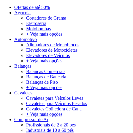
Ofertas de até 50%
Agrícola
Cortadores de Grama
Eletroserra
Motobombas
+ Veja mais opções
Automotivo
Alinhadores de Monoblocos
Elevadores de Motocicletas
Elevadores de Veículos
+ Veja mais opções
Balanças
Balanças Comerciais
Balanças de Bancada
Balanças de Piso
+ Veja mais opções
Cavaletes
Cavaletes para Veículos Leves
Cavaletes para Veículos Pesados
Cavaletes Colhedora de Cana
+ Veja mais opções
Compressor de Ar
Profissionais de 2 a 20 pés
Industriais de 10 a 60 pés