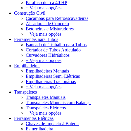
Parafuso de 5 a 40 HP
+ Veja mais opções
Construção Civil
Caçambas para Retroescavadeiras
Alisadoras de Concreto
Betoneiras e Misturadores
+ Veja mais opções
Ferramentas para Tubos
Bancada de Trabalho para Tubos
Cortador de Tubos Articulado
Curvadores Hidráulicos
+ Veja mais opções
Empilhadeiras
Empilhadeiras Manuais
Empilhadeiras Semi-Elétricas
Empilhadeiras Tracionárias
+ Veja mais opções
Transpaletes
Transpaletes Manuais
Transpaletes Manuais com Balança
Transpaletes Elétricos
+ Veja mais opções
Ferramentas Elétricas
Chaves de Impacto à Bateria
Esmerilhadeira