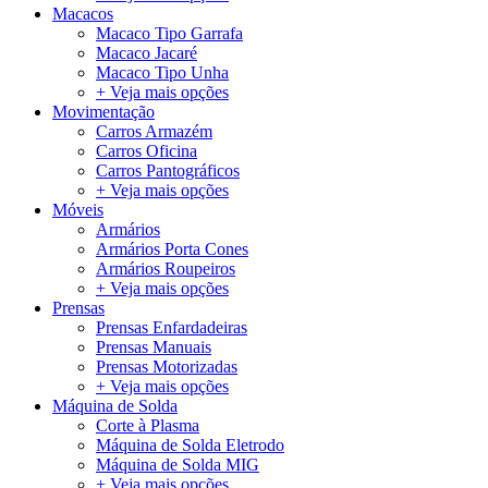
Macacos
Macaco Tipo Garrafa
Macaco Jacaré
Macaco Tipo Unha
+ Veja mais opções
Movimentação
Carros Armazém
Carros Oficina
Carros Pantográficos
+ Veja mais opções
Móveis
Armários
Armários Porta Cones
Armários Roupeiros
+ Veja mais opções
Prensas
Prensas Enfardadeiras
Prensas Manuais
Prensas Motorizadas
+ Veja mais opções
Máquina de Solda
Corte à Plasma
Máquina de Solda Eletrodo
Máquina de Solda MIG
+ Veja mais opções