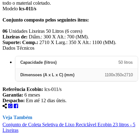
todo o material coletado.
Modelo
lcs-011/s
Conjunto composto pelos seguintes itens:
06
Unidades Lixeiras 50 Litros (6 cores)
Lixeiras de:
Diâm.: 300 X Alt.: 700 (MM).
Suporte: Comp.:
2710 X Larg.: 350 X Alt.: 1100 (MM).
Dados Técnicos
Capacidade (litros)
50 litros
Dimensoes (A x L x C) (mm)
1100x350x2710
Referência Ecobin:
lcs-011/s
Garantia:
6 meses
Despacho:
Em até 12 dias úteis.
Veja Também
Conjunto de Coleta Seletiva de Lixo Reciclável Ecobin 23 litros - 5
C
Lixeiras
L