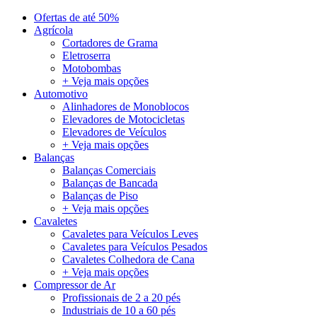
Ofertas de até 50%
Agrícola
Cortadores de Grama
Eletroserra
Motobombas
+ Veja mais opções
Automotivo
Alinhadores de Monoblocos
Elevadores de Motocicletas
Elevadores de Veículos
+ Veja mais opções
Balanças
Balanças Comerciais
Balanças de Bancada
Balanças de Piso
+ Veja mais opções
Cavaletes
Cavaletes para Veículos Leves
Cavaletes para Veículos Pesados
Cavaletes Colhedora de Cana
+ Veja mais opções
Compressor de Ar
Profissionais de 2 a 20 pés
Industriais de 10 a 60 pés