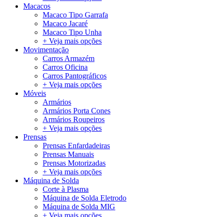
Macacos
Macaco Tipo Garrafa
Macaco Jacaré
Macaco Tipo Unha
+ Veja mais opções
Movimentação
Carros Armazém
Carros Oficina
Carros Pantográficos
+ Veja mais opções
Móveis
Armários
Armários Porta Cones
Armários Roupeiros
+ Veja mais opções
Prensas
Prensas Enfardadeiras
Prensas Manuais
Prensas Motorizadas
+ Veja mais opções
Máquina de Solda
Corte à Plasma
Máquina de Solda Eletrodo
Máquina de Solda MIG
+ Veja mais opções