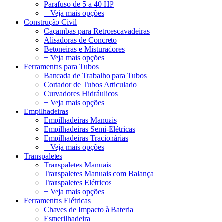
Parafuso de 5 a 40 HP
+ Veja mais opções
Construção Civil
Caçambas para Retroescavadeiras
Alisadoras de Concreto
Betoneiras e Misturadores
+ Veja mais opções
Ferramentas para Tubos
Bancada de Trabalho para Tubos
Cortador de Tubos Articulado
Curvadores Hidráulicos
+ Veja mais opções
Empilhadeiras
Empilhadeiras Manuais
Empilhadeiras Semi-Elétricas
Empilhadeiras Tracionárias
+ Veja mais opções
Transpaletes
Transpaletes Manuais
Transpaletes Manuais com Balança
Transpaletes Elétricos
+ Veja mais opções
Ferramentas Elétricas
Chaves de Impacto à Bateria
Esmerilhadeira