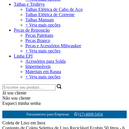
Talhas e Trolleys
Talhas Elétrica de Cabo de Aço
Talhas Elétrica de Corrente
Talhas Manuais
+ Veja mais opções
Peças de Reposição
Peças Paletrans
Peças Branco
Peças e Acessórios Milwaukee
+ Veja mais opções
Linha EPI
Acessórios para Solda
Impermeáveis
Materiais em Raspa
+ Veja mais opções
Já sou cliente
Não sou cliente
Esqueci minha senha
Faturamento para Empresas
(17) 4009-5454
Coleta de Lixo em Inox
Conjunto de Coleta Seletiva de Lixo Reciclável Ecobin 50 litros - 6