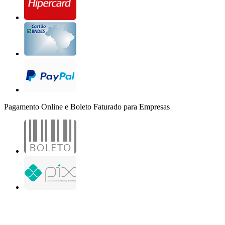
Pagamento Online e Boleto Faturado para Empresas
B2B Marketing Digital Ltda. - CNPJ: 30.982.982/0001-25
R. Jair Martins M. H., 500 - Sala 204
São José do Rio Preto - SP