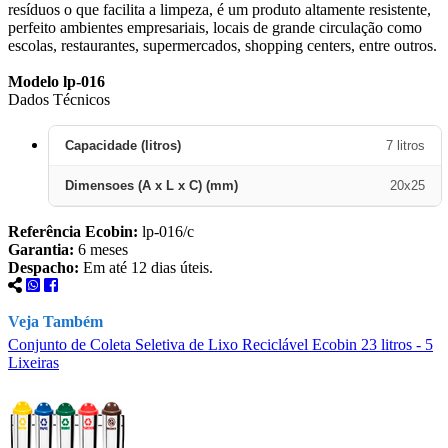
resíduos o que facilita a limpeza, é um produto altamente resistente,
perfeito ambientes empresariais, locais de grande circulação como
escolas, restaurantes, supermercados, shopping centers, entre outros.
Modelo lp-016
Dados Técnicos
Capacidade (litros)
7 litros
Dimensoes (A x L x C) (mm)
20x25
Referência Ecobin:
lp-016/c
Garantia:
6 meses
Despacho:
Em até 12 dias úteis.
Veja Também
Conjunto de Coleta Seletiva de Lixo Reciclável Ecobin 23 litros - 5
C
Lixeiras
L