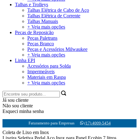
Talhas e Trolleys
Talhas Elétrica de Cabo de Aço
Talhas Elétrica de Corrente
Talhas Manuais
+ Veja mais opções
Peças de Reposição
Peças Paletrans
Peças Branco
Peças e Acessórios Milwaukee
+ Veja mais opções
Linha EPI
Acessórios para Solda
Impermeáveis
Materiais em Raspa
+ Veja mais opções
Já sou cliente
Não sou cliente
Esqueci minha senha
Faturamento para Empresas
(17) 4009-5454
Coleta de Lixo em Inox
Lixeira Seletiva Pedal Aço Inox para Papel Ecobin 7 litros