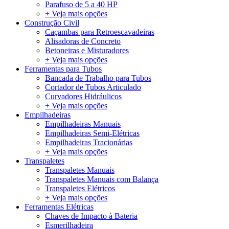
Parafuso de 5 a 40 HP
+ Veja mais opções
Construção Civil
Caçambas para Retroescavadeiras
Alisadoras de Concreto
Betoneiras e Misturadores
+ Veja mais opções
Ferramentas para Tubos
Bancada de Trabalho para Tubos
Cortador de Tubos Articulado
Curvadores Hidráulicos
+ Veja mais opções
Empilhadeiras
Empilhadeiras Manuais
Empilhadeiras Semi-Elétricas
Empilhadeiras Tracionárias
+ Veja mais opções
Transpaletes
Transpaletes Manuais
Transpaletes Manuais com Balança
Transpaletes Elétricos
+ Veja mais opções
Ferramentas Elétricas
Chaves de Impacto à Bateria
Esmerilhadeira