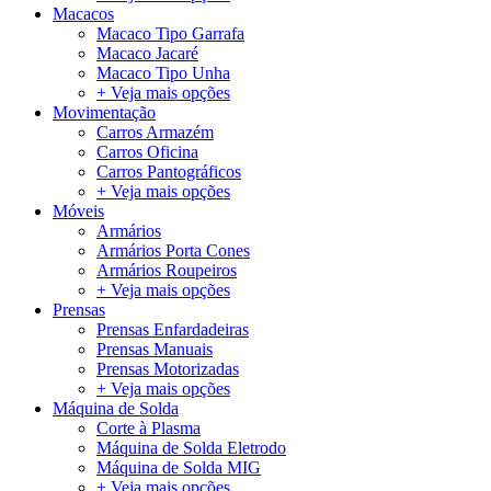
Macacos
Macaco Tipo Garrafa
Macaco Jacaré
Macaco Tipo Unha
+ Veja mais opções
Movimentação
Carros Armazém
Carros Oficina
Carros Pantográficos
+ Veja mais opções
Móveis
Armários
Armários Porta Cones
Armários Roupeiros
+ Veja mais opções
Prensas
Prensas Enfardadeiras
Prensas Manuais
Prensas Motorizadas
+ Veja mais opções
Máquina de Solda
Corte à Plasma
Máquina de Solda Eletrodo
Máquina de Solda MIG
+ Veja mais opções