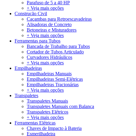
Parafuso de 5 a 40 HP
+ Veja mais opções
Construção Civil
Caçambas para Retroescavadeiras
Alisadoras de Concreto
Betoneiras e Misturadores
+ Veja mais opções
Ferramentas para Tubos
Bancada de Trabalho para Tubos
Cortador de Tubos Articulado
Curvadores Hidráulicos
+ Veja mais opções
Empilhadeiras
Empilhadeiras Manuais
Empilhadeiras Semi-Elétricas
Empilhadeiras Tracionárias
+ Veja mais opções
Transpaletes
Transpaletes Manuais
Transpaletes Manuais com Balança
Transpaletes Elétricos
+ Veja mais opções
Ferramentas Elétricas
Chaves de Impacto à Bateria
Esmerilhadeira