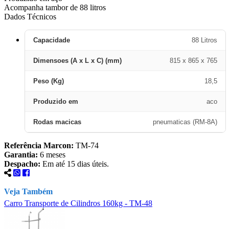
Acompanha tambor de 88 litros
Dados Técnicos
Capacidade
88 Litros
Dimensoes (A x L x C) (mm)
815 x 865 x 765
Peso (Kg)
18,5
Produzido em
aco
Rodas macicas
pneumaticas (RM-8A)
Referência Marcon:
TM-74
Garantia:
6 meses
Despacho:
Em até 15 dias úteis.
Veja Também
Carro Transporte de Cilindros 160kg - TM-48
C