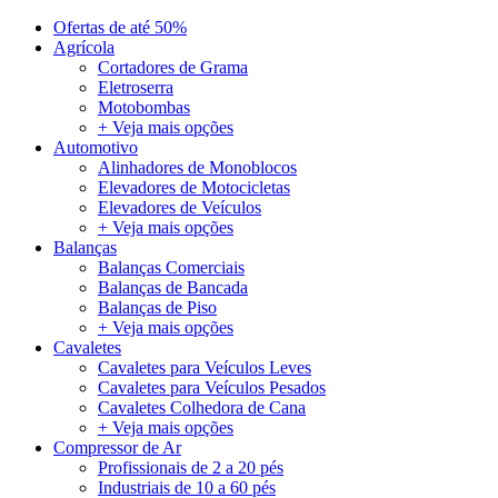
Ofertas de até 50%
Agrícola
Cortadores de Grama
Eletroserra
Motobombas
+ Veja mais opções
Automotivo
Alinhadores de Monoblocos
Elevadores de Motocicletas
Elevadores de Veículos
+ Veja mais opções
Balanças
Balanças Comerciais
Balanças de Bancada
Balanças de Piso
+ Veja mais opções
Cavaletes
Cavaletes para Veículos Leves
Cavaletes para Veículos Pesados
Cavaletes Colhedora de Cana
+ Veja mais opções
Compressor de Ar
Profissionais de 2 a 20 pés
Industriais de 10 a 60 pés