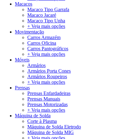
Macacos
Macaco Tipo Garrafa
Macaco Jacaré
Macaco Tipo Unha
+ Veja mais opções
Movimentação
Carros Armazém
Carros Oficina
Carros Pantográficos
+ Veja mais opções
Móveis
Armários
Armários Porta Cones
Armários Roupeiros
+ Veja mais opções
Prensas
Prensas Enfardadeiras
Prensas Manuais
Prensas Motorizadas
+ Veja mais opções
Máquina de Solda
Corte à Plasma
Máquina de Solda Eletrodo
Máquina de Solda MIG
+ Veja mais opções