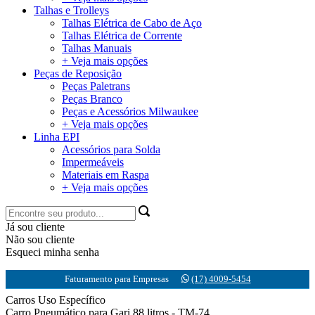
Talhas e Trolleys
Talhas Elétrica de Cabo de Aço
Talhas Elétrica de Corrente
Talhas Manuais
+ Veja mais opções
Peças de Reposição
Peças Paletrans
Peças Branco
Peças e Acessórios Milwaukee
+ Veja mais opções
Linha EPI
Acessórios para Solda
Impermeáveis
Materiais em Raspa
+ Veja mais opções
Já sou cliente
Não sou cliente
Esqueci minha senha
Faturamento para Empresas
(17) 4009-5454
Carros Uso Específico
Carro Pneumático para Gari 88 litros - TM-74