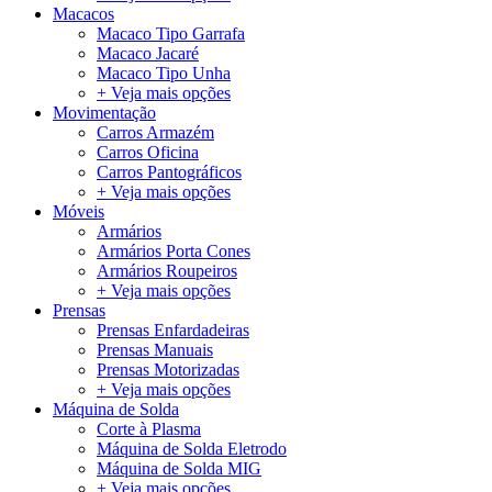
Macacos
Macaco Tipo Garrafa
Macaco Jacaré
Macaco Tipo Unha
+ Veja mais opções
Movimentação
Carros Armazém
Carros Oficina
Carros Pantográficos
+ Veja mais opções
Móveis
Armários
Armários Porta Cones
Armários Roupeiros
+ Veja mais opções
Prensas
Prensas Enfardadeiras
Prensas Manuais
Prensas Motorizadas
+ Veja mais opções
Máquina de Solda
Corte à Plasma
Máquina de Solda Eletrodo
Máquina de Solda MIG
+ Veja mais opções