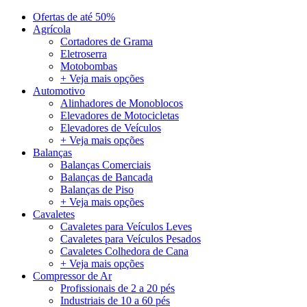
Ofertas de até 50%
Agrícola
Cortadores de Grama
Eletroserra
Motobombas
+ Veja mais opções
Automotivo
Alinhadores de Monoblocos
Elevadores de Motocicletas
Elevadores de Veículos
+ Veja mais opções
Balanças
Balanças Comerciais
Balanças de Bancada
Balanças de Piso
+ Veja mais opções
Cavaletes
Cavaletes para Veículos Leves
Cavaletes para Veículos Pesados
Cavaletes Colhedora de Cana
+ Veja mais opções
Compressor de Ar
Profissionais de 2 a 20 pés
Industriais de 10 a 60 pés