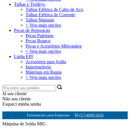
Talhas e Trolleys
Talhas Elétrica de Cabo de Aço
Talhas Elétrica de Corrente
Talhas Manuais
+ Veja mais opções
Peças de Reposição
Peças Paletrans
Peças Branco
Peças e Acessórios Milwaukee
+ Veja mais opções
Linha EPI
Acessórios para Solda
Impermeáveis
Materiais em Raspa
+ Veja mais opções
Já sou cliente
Não sou cliente
Esqueci minha senha
Faturamento para Empresas
(17) 4009-5454
Máquina de Solda MIG