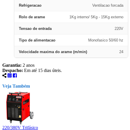
Refrigeracao
Ventilacao forcada
Rolo de arame
1Kg interno/ 5Kg - 15Kg externo
Tensao de entrada
220V
Tipo de alimentacao
Monofasico 50/60 hz
Velocidade maxima do arame (m/min)
24
Garantia:
2 anos
Despacho:
Em até 15 dias úteis.
Veja Também
220/380V Trifásico
2