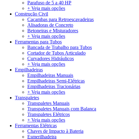
Parafuso de 5 a 40 HP
+ Veja mais opções
Construção Civil
Caçambas para Retroescavadeiras
Alisadoras de Concreto
Betoneiras e Misturadores
+ Veja mais opções
Ferramentas para Tubos
Bancada de Trabalho para Tubos
Cortador de Tubos Articulado
Curvadores Hidráulicos
+ Veja mais opções
Empilhadeiras
Empilhadeiras Manuais
Empilhadeiras Semi-Elétricas
Empilhadeiras Tracionárias
+ Veja mais opções
Transpaletes
Transpaletes Manuais
Transpaletes Manuais com Balança
Transpaletes Elétricos
+ Veja mais opções
Ferramentas Elétricas
Chaves de Impacto à Bateria
Esmerilhadeira