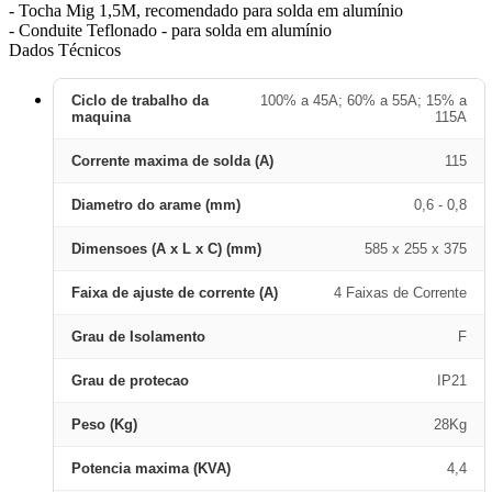
- Tocha Mig 1,5M, recomendado para solda em alumínio
- Conduite Teflonado - para solda em alumínio
Dados Técnicos
Ciclo de trabalho da
100% a 45A; 60% a 55A; 15% a
maquina
115A
Corrente maxima de solda (A)
115
Diametro do arame (mm)
0,6 - 0,8
Dimensoes (A x L x C) (mm)
585 x 255 x 375
Faixa de ajuste de corrente (A)
4 Faixas de Corrente
Grau de Isolamento
F
Grau de protecao
IP21
Peso (Kg)
28Kg
Potencia maxima (KVA)
4,4