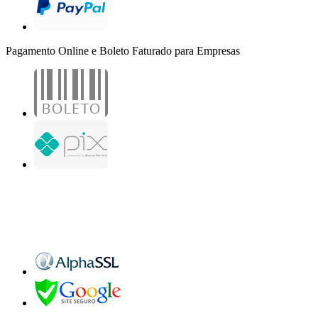
Pagamento Online e Boleto Faturado para Empresas
B2B Marketing Digital Ltda. - CNPJ: 30.982.982/0001-25
R. Jair Martins M. H., 500 - Sala 204
São José do Rio Preto - SP
Copyright 2000-2026 - Todos os direitos reservados. Desenvolvido por B2B Marketing
Digital.