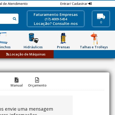
al de Atendimento
Entrar/ Cadastrar
Faturamento Empresas
(17) 4009-5454
0
Locação? Consulte-nos
inchos
Hidráulicos
Prensas
Talhas e Trolleys
Locação de Máquinas
Manual
Orçamento
os envie uma mensagem