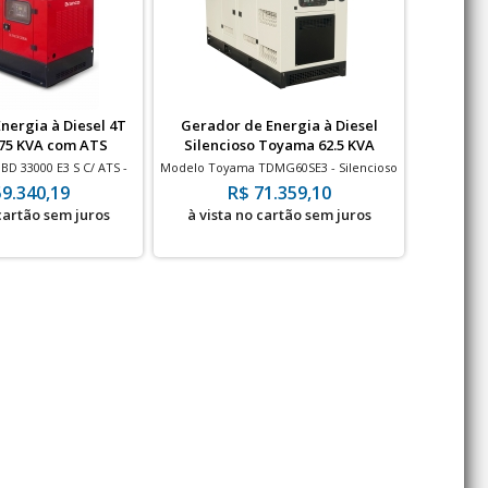
nergia à Diesel 4T
Gerador de Energia à Diesel
Gerado
.75 KVA com ATS
Silencioso Toyama 62.5 KVA
Silen
D 33000 E3 S C/ ATS -
Modelo Toyama TDMG60SE3 - Silencioso
Model
 4T 2543 CC
Cabinado - Motor 81 HP - Partida Elétrica
Silencios
59.340,19
R$ 71.359,10
 cartão sem juros
à vista no cartão sem juros
à vis