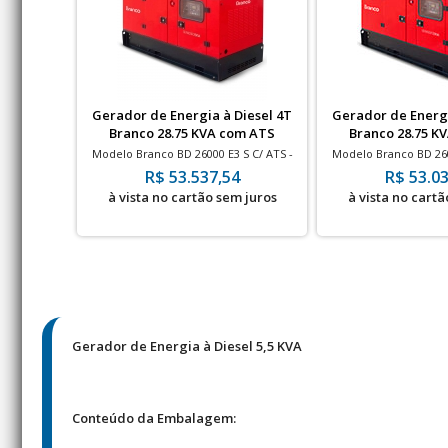
Gerador de Energia à Diesel 4T
Gerador de Energi
Branco 28.75 KVA com ATS
Branco 28.75 K
Modelo Branco BD 26000 E3 S C/ ATS -
Modelo Branco BD 260
Motor 4T 2543 CC
Motor 4T 2
R$ 53.537,54
R$ 53.03
à vista no cartão sem juros
à vista no cartã
Gerador de Energia à Diesel 5,5 KVA
Conteúdo da Embalagem: