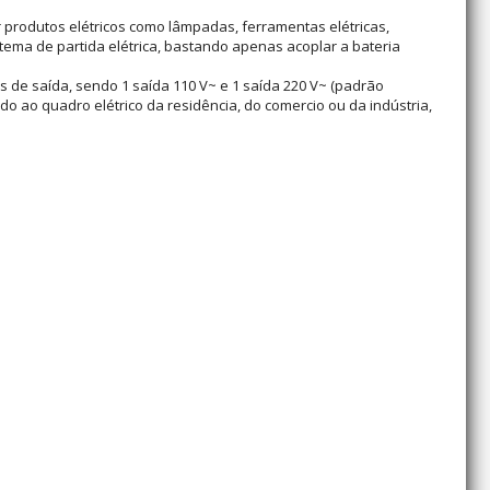
 produtos elétricos como lâmpadas, ferramentas elétricas,
tema de partida elétrica, bastando apenas acoplar a bateria
as de saída, sendo 1 saída 110 V~ e 1 saída 220 V~ (padrão
ado ao quadro elétrico da residência, do comercio ou da indústria,