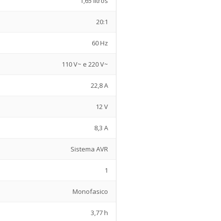
1,65 litros
20:1
60 Hz
110 V~ e 220 V~
22,8 A
12 V
8,3 A
Sistema AVR
1
Monofasico
3,77 h