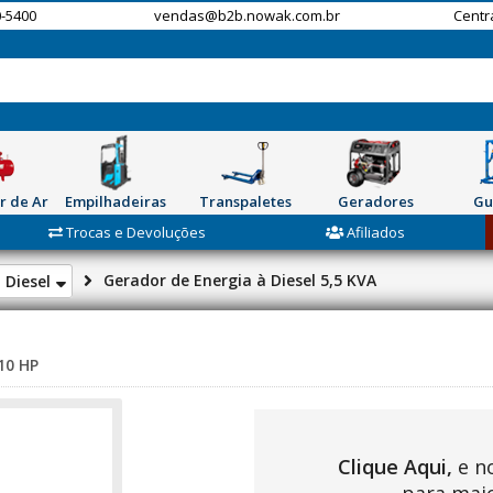
-5400
vendas@b2b.nowak.com.br
Centr
r de Ar
Empilhadeiras
Transpaletes
Geradores
Gu
Trocas e Devoluções
Afiliados
Gerador de Energia à Diesel 5,5 KVA
 Diesel
10 HP
Clique Aqui,
e n