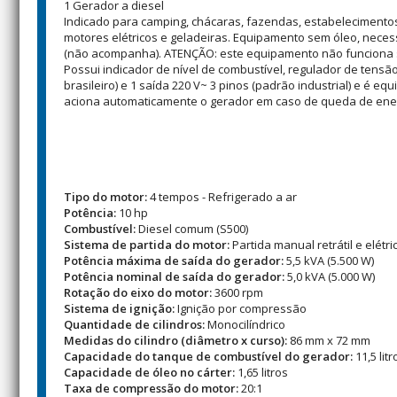
1 Gerador a diesel
Indicado para camping, chácaras, fazendas, estabelecimentos
motores elétricos e geladeiras. Equipamento sem óleo, neces
(não acompanha). ATENÇÃO: este equipamento não funciona sem
Possui indicador de nível de combustível, regulador de tensão
brasileiro) e 1 saída 220 V~ 3 pinos (padrão industrial) e é e
aciona automaticamente o gerador em caso de queda de ener
Tipo do motor:
4 tempos - Refrigerado a ar
Potência:
10 hp
Combustível:
Diesel comum (S500)
Sistema de partida do motor:
Partida manual retrátil e elétri
Potência máxima de saída do gerador:
5,5 kVA (5.500 W)
Potência nominal de saída do gerador:
5,0 kVA (5.000 W)
Rotação do eixo do motor:
3600 rpm
Sistema de ignição:
Ignição por compressão
Quantidade de cilindros:
Monocilíndrico
Medidas do cilindro (diâmetro x curso):
86 mm x 72 mm
Capacidade do tanque de combustível do gerador:
11,5 litr
Capacidade de óleo no cárter:
1,65 litros
Taxa de compressão do motor:
20:1