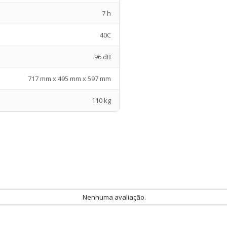
7 h
40C
96 dB
717 mm x 495 mm x 597 mm
110 kg
Nenhuma avaliação.