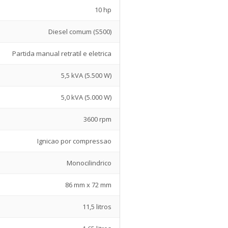
10 hp
Diesel comum (S500)
Partida manual retratil e eletrica
5,5 kVA (5.500 W)
5,0 kVA (5.000 W)
3600 rpm
Ignicao por compressao
Monocilindrico
86 mm x 72 mm
11,5 litros