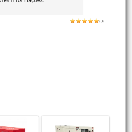
ores informações.
(0)