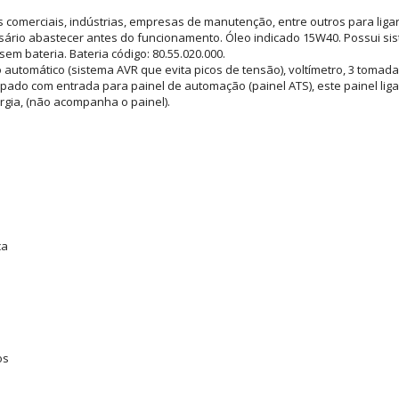
 comerciais, indústrias, empresas de manutenção, entre outros para ligar
sário abastecer antes do funcionamento. Óleo indicado 15W40. Possui sis
 bateria. Bateria código: 80.55.020.000.
 automático (sistema AVR que evita picos de tensão), voltímetro, 3 tomad
quipado com entrada para painel de automação (painel ATS), este painel lig
gia, (não acompanha o painel).
ca
os