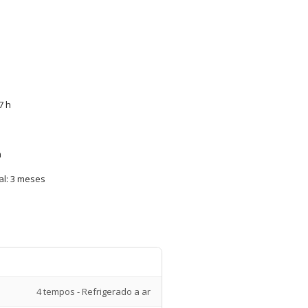
7 h
m
al: 3 meses
4 tempos - Refrigerado a ar