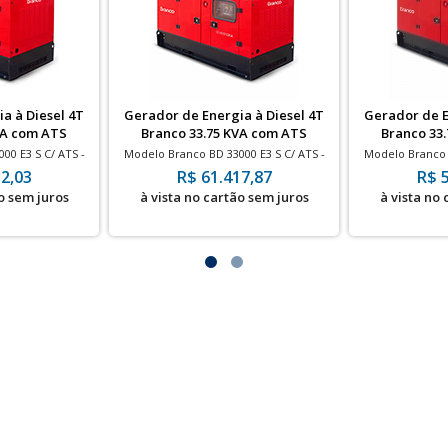
a à Diesel 4T
Gerador de Energia à Diesel 4T
Gerador de E
VA com ATS
Branco 33.75 KVA com ATS
Branco 33
00 E3 S C/ ATS -
Modelo Branco BD 33000 E3 S C/ ATS -
Modelo Branco B
543 CC
Motor 4T 2543 CC
Motor
2,03
R$ 61.417,87
R$ 
o sem juros
à vista no cartão sem juros
à vista no