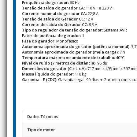
Frequência do gerador:
60 Hz
Tensão de saída do gerador CA:
110 V~ e 220 V~
Corrente nominal do gerador CA:
22,8 A
Tensão de saída do Gerador CC:
12 V
Corrente de saída do Gerador CC:
8,3 A
Tipo do regulador de tensão do gerador:
Sistema AVR
Fator de potência do gerador:
1
Fase do gerador:
Monofásico
Autonomia aproximada do gerador (potência nominal):
3,7
Autonomia aproximada do gerador (meia carga):
7 h
Temperatura máxima no ambiente de trabalho:
40°C
Nível de ruído (7 metros de distância):
96 dB
Dimensões do gerador (C x L x A):
717 mm x 495 mm x 597 m
Massa líquida do gerador:
110 kg
Garantia - E (CDC):
Garantia legal: 90 dias + Garantia contratu
Dados Técnicos
Tipo do motor