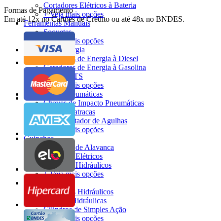
Cortadores Elétricos à Bateria
Formas de Pagamento
+ Veja mais opções
Em até 12x no Cartões de Crédito ou até 48x no BNDES.
Ferramentas Manuais
Soquetes
+ Veja mais opções
Gerador de Energia
Geradores de Energia à Diesel
Geradores de Energia à Gasolina
Quadro ATS
+ Veja mais opções
Ferramentas Pneumáticas
Chaves de Impacto Pneumáticas
Chaves Catracas
Desincrustador de Agulhas
+ Veja mais opções
Guinchos
Guinchos de Alavanca
Guinchos Elétricos
Guinchos Hidráulicos
+ Veja mais opções
Hidráulicos
Conjuntos Hidráulicos
Bombas Hidráulicas
Cilindros de Simples Ação
+ Veja mais opções