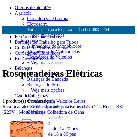
Ofertas de até 50%
Agrícola
Cortadores de Grama
Eletroserra
Motobombas
Faturamento para Empresas
(17) 4009-5454
+ Veja mais opções
Ferramentas para Tubos
Automotivo
Bancada de Trabalho para Tubos
Alinhadores de Monoblocos
Cortador de Tubos Articulado
Elevadores de Motocicletas
Curvadores Hidráulicos
Elevadores de Veículos
Rosqueadeiras Elétricas
+ Veja mais opções
Balanças
Rosqueadeiras Elétricas
Balanças Comerciais
Balanças de Bancada
Balanças de Piso
+ Veja mais opções
Sub-Categorias
Cavaletes
1 produto(s) encontrado(s).
Cavaletes para Veículos Leves
Rosqueadeira Elétrica Portátil para Tubos 1/2 à 2" - Rosca BSP
Cavaletes para Veículos Pesados
(220V - Monofásico)
Cavaletes Colhedora de Cana
+ Veja mais opções
Compressor de Ar
Profissionais de 2 a 20 pés
Industriais de 10 a 60 pés