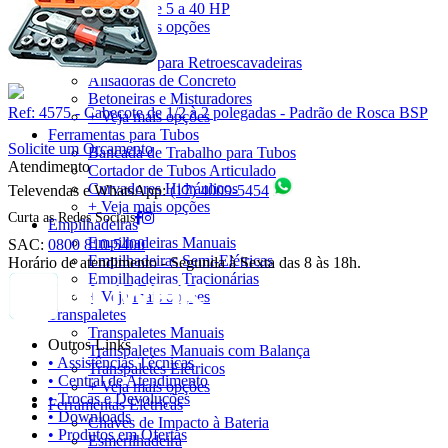
Parafuso de 5 a 40 HP
+ Veja mais opções
Construção Civil
Caçambas para Retroescavadeiras
Alisadoras de Concreto
Betoneiras e Misturadores
Ref: 4575 - Cabeçote de 1/2 à 2 polegadas - Padrão de Rosca BSP
+ Veja mais opções
Ferramentas para Tubos
Solicite um Orçamento
Bancada de Trabalho para Tubos
Atendimento
Cortador de Tubos Articulado
Curvadores Hidráulicos
Televendas e WhatsApp:
(17) 4009-5454
+ Veja mais opções
Curta as Redes Sociais
Empilhadeiras
Empilhadeiras Manuais
SAC:
0800 810-5400
Empilhadeiras Semi-Elétricas
Horário de atendimento - Segunda à Sexta das 8 às 18h.
Empilhadeiras Tracionárias
+ Veja mais opções
Transpaletes
Transpaletes Manuais
Outros Links
Transpaletes Manuais com Balança
• Assistências Técnicas
Transpaletes Elétricos
• Central de Atendimento
+ Veja mais opções
• Trocas e Devoluções
Ferramentas Elétricas
• Downloads
Chaves de Impacto à Bateria
• Produtos em Ofertas
Esmerilhadeira