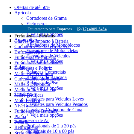
Ofertas de até 50%
Agrícola
Cortadores de Grama
Eletroserra
Motobombas
Faturamento para Empresas
(17) 4009-5454
+ Veja mais opções
Ferramentas Elétricas
Automotivo
Chaves de Impacto à Bateria
Alinhadores de Monoblocos
Cortadores Elétricos à Bateria
Elevadores de Motocicletas
Esmerilhadeira
Elevadores de Veículos
Furadeiras de Impacto
+ Veja mais opções
Furadeiras Parafusadeiras
Balanças
Lixadeiras e Politriz
Balanças Comerciais
Martelete Perfurador
Balanças de Bancada
Carregadores de Bateria
Balanças de Piso
Martelo Demolidor
+ Veja mais opções
Medidor de Distancia
Cavaletes
Micro Retíficas
Cavaletes para Veículos Leves
Moto Esmeril
Cavaletes para Veículos Pesados
Nível a laser
Cavaletes Colhedora de Cana
Furadeiras de Bancada
+ Veja mais opções
Plaina
Compressor de Ar
Politriz
Profissionais de 2 a 20 pés
Retificadeira
Industriais de 10 a 60 pés
Serra Circular