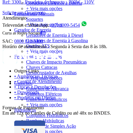
Ref: 3300 - Furadeira de Impacto - 700W - 110V
Cortadores Elétricos à Bateria
+ Veja mais opções
Solicite um Orçamento
Ferramentas Manuais
Atendimento
Soquetes
+ Veja mais opções
Televendas e WhatsApp:
(17) 4009-5454
Gerador de Energia
Curta as Redes Sociais
Geradores de Energia à Diesel
Geradores de Energia à Gasolina
SAC:
0800 810-5400
Quadro ATS
Horário de atendimento - Segunda à Sexta das 8 às 18h.
+ Veja mais opções
Ferramentas Pneumáticas
Chaves de Impacto Pneumáticas
Chaves Catracas
Outros Links
Desincrustador de Agulhas
• Assistências Técnicas
+ Veja mais opções
• Central de Atendimento
Guinchos
• Trocas e Devoluções
Guinchos de Alavanca
• Downloads
Guinchos Elétricos
• Produtos em Ofertas
Guinchos Hidráulicos
+ Veja mais opções
Formas de Pagamento
Hidráulicos
Em até 12x no Cartões de Crédito ou até 48x no BNDES.
Conjuntos Hidráulicos
Bombas Hidráulicas
Cilindros de Simples Ação
+ Veja mais opções