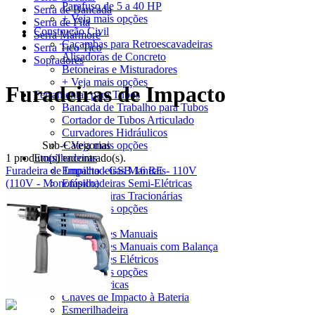
Parafuso de 5 a 40 HP
Serra de Bancada
+ Veja mais opções
Serra de Fita
Construção Civil
Serra Mármore
Caçambas para Retroescavadeiras
Serra Tico Tico
Alisadoras de Concreto
Sopradores
Betoneiras e Misturadores
+ Veja mais opções
Furadeiras de Impacto
Ferramentas para Tubos
Bancada de Trabalho para Tubos
Cortador de Tubos Articulado
Curvadores Hidráulicos
Sub-Categorias
+ Veja mais opções
1 produto(s) encontrado(s).
Empilhadeiras
Furadeira de Impacto - GSB 16 RE - 110V
Empilhadeiras Manuais
(110V - Monofásico)
Empilhadeiras Semi-Elétricas
Empilhadeiras Tracionárias
+ Veja mais opções
Transpaletes
Transpaletes Manuais
Transpaletes Manuais com Balança
Transpaletes Elétricos
+ Veja mais opções
Ferramentas Elétricas
Chaves de Impacto à Bateria
Esmerilhadeira