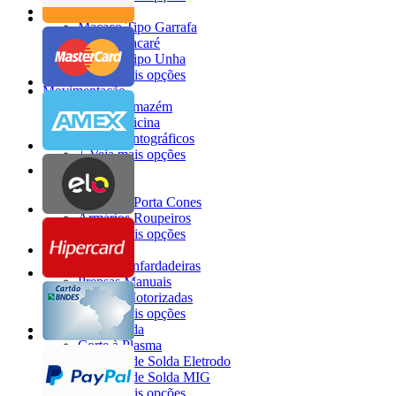
Macacos
Macaco Tipo Garrafa
Macaco Jacaré
Macaco Tipo Unha
+ Veja mais opções
Movimentação
Carros Armazém
Carros Oficina
Carros Pantográficos
+ Veja mais opções
Móveis
Armários
Armários Porta Cones
Armários Roupeiros
+ Veja mais opções
Prensas
Prensas Enfardadeiras
Prensas Manuais
Prensas Motorizadas
+ Veja mais opções
Máquina de Solda
Corte à Plasma
Máquina de Solda Eletrodo
Máquina de Solda MIG
+ Veja mais opções