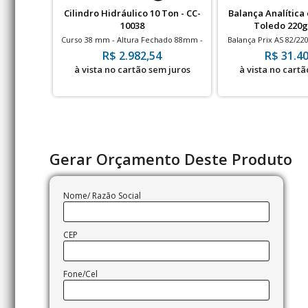
Cilindro Hidráulico 10 Ton - CC-
Balança Analítica
10038
Toledo 220g
Curso 38 mm - Altura Fechado 88mm -
Balança Prix AS 82/22
700bar
interno - 82/22
R$ 2.982,54
R$ 31.40
à vista no cartão sem juros
à vista no cartã
Gerar Orçamento Deste Produto
Nome/ Razão Social
CEP
Fone/Cel