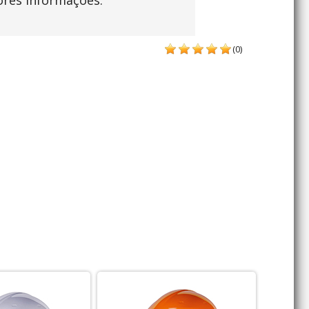
ores informações.
(0)