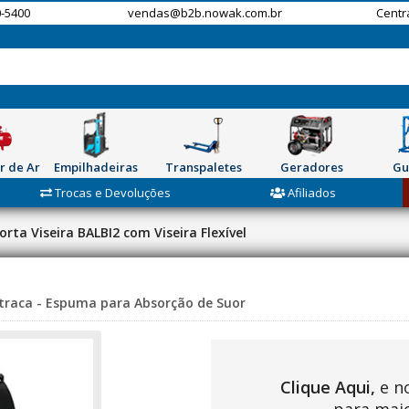
-5400
vendas@b2b.nowak.com.br
Centr
r de Ar
Empilhadeiras
Transpaletes
Geradores
Gu
Trocas e Devoluções
Afiliados
orta Viseira BALBI2 com Viseira Flexível
atraca - Espuma para Absorção de Suor
Clique Aqui,
e n