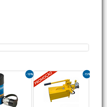
-10%
-15%