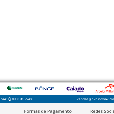
SAC
0800 810-5400
vendas@b2b.nowak.co
Formas de Pagamento
Redes Socia