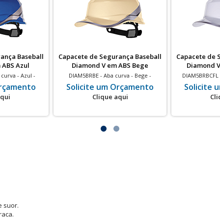
ança Baseball
Capacete de Segurança Baseball
Capacete de 
 ABS Azul
Diamond V em ABS Bege
Diamond V
curva - Azul -
DIAM5BRBE - Aba curva - Bege -
DIAM5BRBCFL -
ico - 20 un
Isolamento elétrico - 20 un
Isolamento
Orçamento
Solicite um Orçamento
Solicite
aqui
Clique aqui
Cli
e suor.
raca.