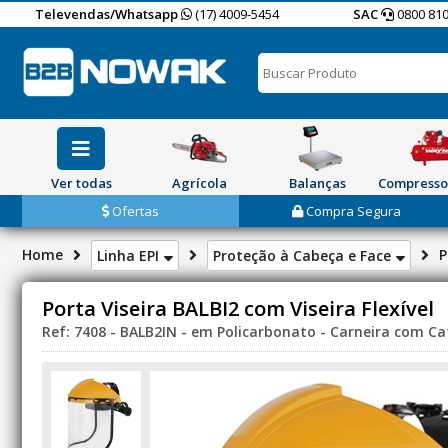
Televendas/Whatsapp
(17) 4009-5454
SAC
0800 810
Ver todas
Agrícola
Balanças
Compresso
Ofertas
Compra Segura
Home
P
Linha EPI
Proteção à Cabeça e Face
Porta Viseira BALBI2 com Viseira Flexível
Ref: 7408 - BALB2IN - em Policarbonato - Carneira com C