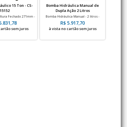
áulico 15 Ton - CS-
Bomba Hidráulica Manual de
Balança 
15152
Dupla Ação 2 Litros
ltura Fechado 271mm -
Bomba Hidráulica Manual - 2 litros -
Balança Di
700bar
700bar -Dupla Ação
10
5.831,78
R$ 5.917,70
 cartão sem juros
à vista no cartão sem juros
à vis