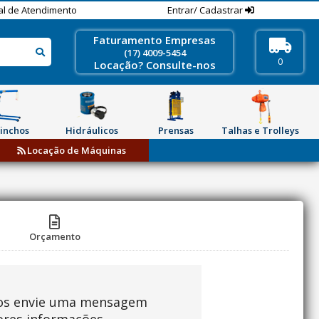
al de Atendimento
Entrar/ Cadastrar
Faturamento Empresas
(17) 4009-5454
0
Locação? Consulte-nos
inchos
Hidráulicos
Prensas
Talhas e Trolleys
Locação de Máquinas
Orçamento
os envie uma mensagem