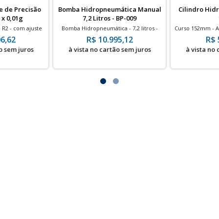
 e de Precisão
Bomba Hidropneumática Manual
Cilindro Hidr
 x 0,01g
7,2 Litros - BP-009
0 R2 - com ajuste
Bomba Hidropneumática - 7,2 litros -
Curso 152mm - A
0g x 0,01g
700bar
6,62
R$ 10.995,12
R$ 
o sem juros
à vista no cartão sem juros
à vista no