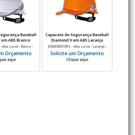
Segurança Baseball
Capacete de Segurança Baseball
Capacete
 em ABS Branco
Diamond V em ABS Laranja
Diam
 Aba curva - Banco -
DIAM5BRORFL - Aba curva - Laranja -
DIAM5B
 elétrico - 20 un
Isolamento elétrico - 20 un
Isol
 um Orçamento
Solicite um Orçamento
Soli
que aqui
Clique aqui