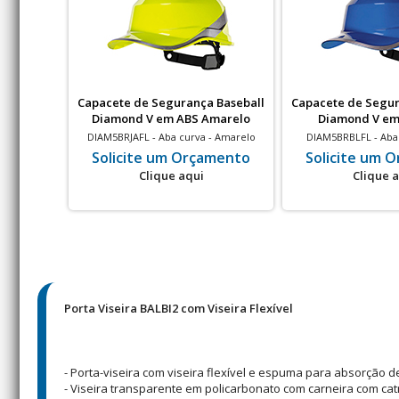
Capacete de Segurança Baseball
Capacete de Segur
Diamond V em ABS Amarelo
Diamond V em
Fluorescente
DIAM5BRJAFL - Aba curva - Amarelo
DIAM5BRBLFL - Aba 
Fluorescente - Isolamento elétrico - 20
Isolamento elétr
Solicite um Orçamento
Solicite um 
un
Clique aqui
Clique 
Porta Viseira BALBI2 com Viseira Flexível
- Porta-viseira com viseira flexível e espuma para absorção d
- Viseira transparente em policarbonato com carneira com cat