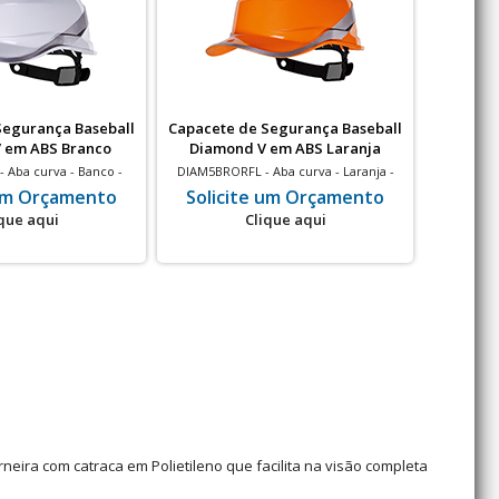
Segurança Baseball
Capacete de Segurança Baseball
Capacete
 em ABS Branco
Diamond V em ABS Laranja
Diam
 Aba curva - Banco -
DIAM5BRORFL - Aba curva - Laranja -
DIAM5B
 elétrico - 20 un
Isolamento elétrico - 20 un
Isol
 um Orçamento
Solicite um Orçamento
Soli
que aqui
Clique aqui
eira com catraca em Polietileno que facilita na visão completa