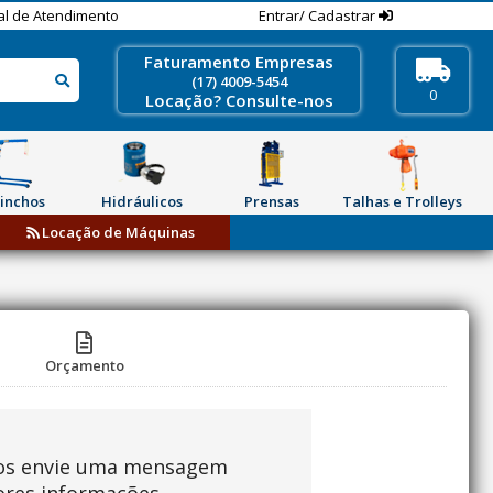
al de Atendimento
Entrar/ Cadastrar
Faturamento Empresas
(17) 4009-5454
0
Locação? Consulte-nos
inchos
Hidráulicos
Prensas
Talhas e Trolleys
Locação de Máquinas
Orçamento
os envie uma mensagem