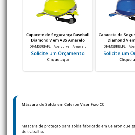
Capacete de Segurança Baseball
Capacete de Segur
Diamond V em ABS Amarelo
Diamond V em
Fluorescente
DIAM5BRJAFL - Aba curva - Amarelo
DIAM5BRBLFL - Aba 
Fluorescente - Isolamento elétrico - 20
Isolamento elétr
Solicite um Orçamento
Solicite um 
un
Clique aqui
Clique 
Máscara de Solda em Celeron Visor Fixo CC
Mascara de proteção para solda fabricado em Celeron que gara
do trabalho.