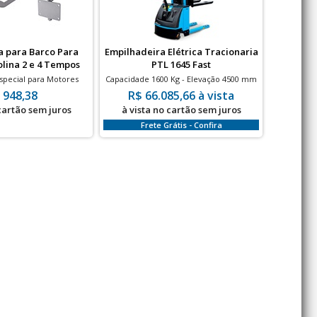
a para Barco Para
Empilhadeira Elétrica Tracionaria
Transpa
lina 2 e 4 Tempos
PTL 1645 Fast
2500 KG 
special para Motores
Capacidade 1600 Kg - Elevação 4500 mm
TM 2500 T
3.5 HP G6, 5.5 HP e 6.5
- BATERIA LITIO
KG - Ro
 948,38
R$ 66.085,66 à vista
R$ 
HP
 cartão sem juros
à vista no cartão sem juros
Em 
Frete Grátis - Confira