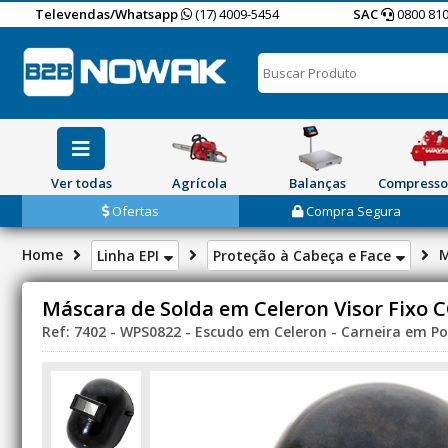
Televendas/Whatsapp
(17) 4009-5454
SAC
0800 810
Ver todas
Agrícola
Balanças
Compresso
Ofertas
Compra Segura
Home
M
Linha EPI
Proteção à Cabeça e Face
Máscara de Solda em Celeron Visor Fixo 
Ref: 7402 - WPS0822 - Escudo em Celeron - Carneira em Pol