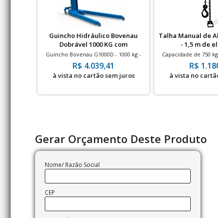
Guincho Hidráulico Bovenau
Talha Manual de A
Dobrável 1000 KG com
- 1,5 m de 
Prolongador
Guincho Bovenau G1000D - 1000 kg -
Capacidade de 750 kg
com prolongador
corren
R$ 4.039,41
R$ 1.18
à vista no cartão sem juros
à vista no cartã
Gerar Orçamento Deste Produto
Nome/ Razão Social
CEP