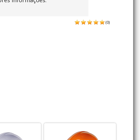
ores informações.
(0)