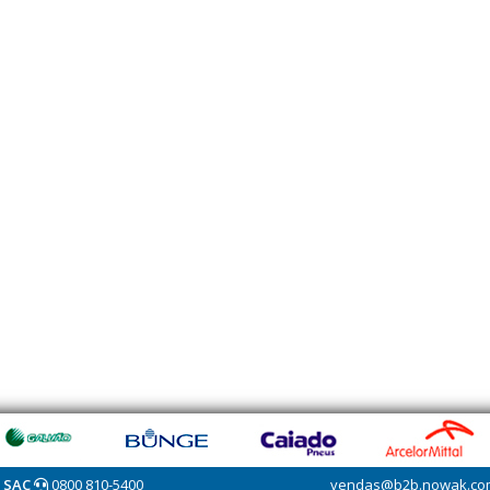
SAC
0800 810-5400
vendas@b2b.nowak.co