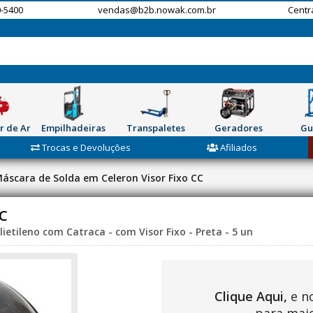
-5400
vendas@b2b.nowak.com.br
Centr
r de Ar
Empilhadeiras
Transpaletes
Geradores
Gu
Trocas e Devoluções
Afiliados
áscara de Solda em Celeron Visor Fixo CC
CC
ietileno com Catraca - com Visor Fixo - Preta - 5 un
Clique Aqui,
e n