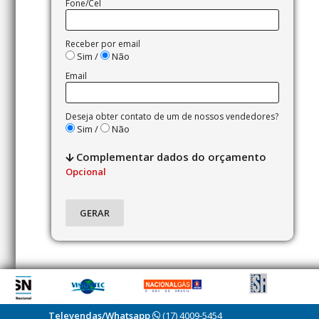
Fone/Cel
Receber por email
Sim /
Não
Email
Deseja obter contato de um de nossos vendedores?
Sim /
Não
Complementar dados do orçamento
Opcional
Televendas/Whatsapp
(17) 4009-5454