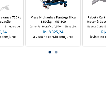
lavanca 750 kg
Mesa Hidráulica Pantográfica
Rabeta Curt
elevação
1.500kg - ME1500
Motor à Gaso
 - 1,5 metros de
Carro Pantográfico 1,5Ton - Elevação:
Rabeta Curta E
te
1,02m - Rodas em PU
Branco 2T/4T de 
0,24
R$ 8.325,24
R$
o sem juros
à vista no cartão sem juros
à vista no