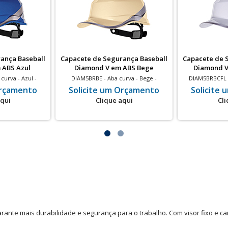
ança Baseball
Capacete de Segurança Baseball
Capacete de 
 ABS Azul
Diamond V em ABS Bege
Diamond V
curva - Azul -
DIAM5BRBE - Aba curva - Bege -
DIAM5BRBCFL -
ico - 20 un
Isolamento elétrico - 20 un
Isolamento
Orçamento
Solicite um Orçamento
Solicite
aqui
Clique aqui
Cli
nte mais durabilidade e segurança para o trabalho. Com visor fixo e carn