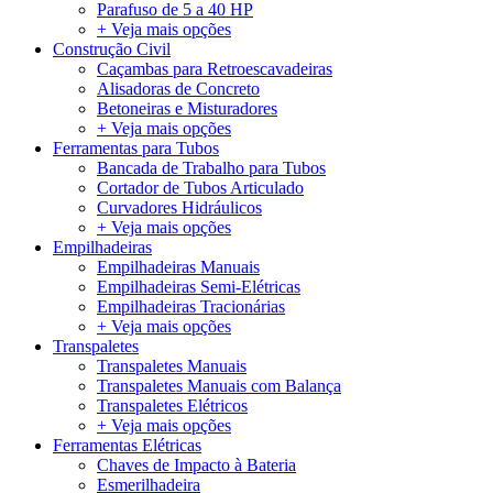
Parafuso de 5 a 40 HP
+ Veja mais opções
Construção Civil
Caçambas para Retroescavadeiras
Alisadoras de Concreto
Betoneiras e Misturadores
+ Veja mais opções
Ferramentas para Tubos
Bancada de Trabalho para Tubos
Cortador de Tubos Articulado
Curvadores Hidráulicos
+ Veja mais opções
Empilhadeiras
Empilhadeiras Manuais
Empilhadeiras Semi-Elétricas
Empilhadeiras Tracionárias
+ Veja mais opções
Transpaletes
Transpaletes Manuais
Transpaletes Manuais com Balança
Transpaletes Elétricos
+ Veja mais opções
Ferramentas Elétricas
Chaves de Impacto à Bateria
Esmerilhadeira