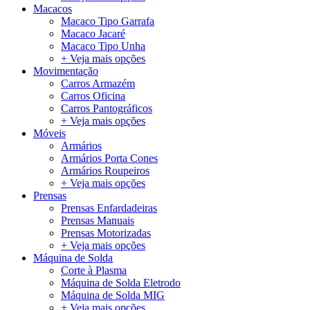
Macacos
Macaco Tipo Garrafa
Macaco Jacaré
Macaco Tipo Unha
+ Veja mais opções
Movimentação
Carros Armazém
Carros Oficina
Carros Pantográficos
+ Veja mais opções
Móveis
Armários
Armários Porta Cones
Armários Roupeiros
+ Veja mais opções
Prensas
Prensas Enfardadeiras
Prensas Manuais
Prensas Motorizadas
+ Veja mais opções
Máquina de Solda
Corte à Plasma
Máquina de Solda Eletrodo
Máquina de Solda MIG
+ Veja mais opções