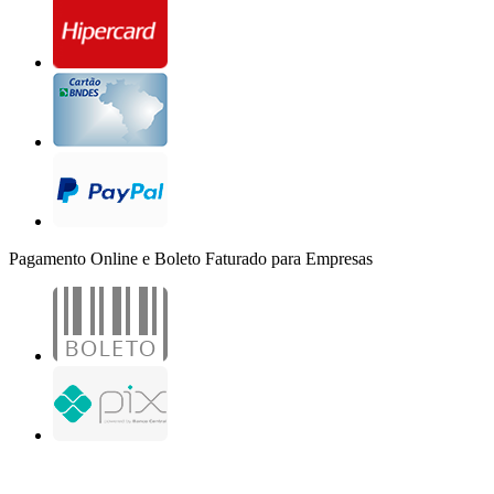
Pagamento Online e Boleto Faturado para Empresas
B2B Marketing Digital Ltda. - CNPJ: 30.982.982/0001-25
R. Jair Martins M. H., 500 - Sala 204