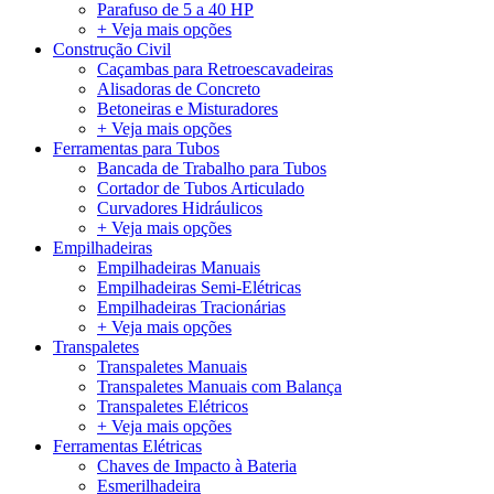
Parafuso de 5 a 40 HP
+ Veja mais opções
Construção Civil
Caçambas para Retroescavadeiras
Alisadoras de Concreto
Betoneiras e Misturadores
+ Veja mais opções
Ferramentas para Tubos
Bancada de Trabalho para Tubos
Cortador de Tubos Articulado
Curvadores Hidráulicos
+ Veja mais opções
Empilhadeiras
Empilhadeiras Manuais
Empilhadeiras Semi-Elétricas
Empilhadeiras Tracionárias
+ Veja mais opções
Transpaletes
Transpaletes Manuais
Transpaletes Manuais com Balança
Transpaletes Elétricos
+ Veja mais opções
Ferramentas Elétricas
Chaves de Impacto à Bateria
Esmerilhadeira