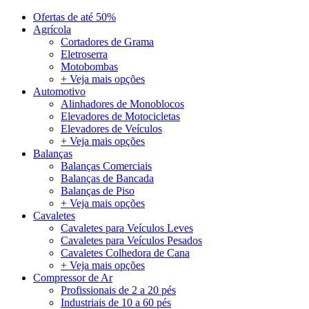
Ofertas de até 50%
Agrícola
Cortadores de Grama
Eletroserra
Motobombas
+ Veja mais opções
Automotivo
Alinhadores de Monoblocos
Elevadores de Motocicletas
Elevadores de Veículos
+ Veja mais opções
Balanças
Balanças Comerciais
Balanças de Bancada
Balanças de Piso
+ Veja mais opções
Cavaletes
Cavaletes para Veículos Leves
Cavaletes para Veículos Pesados
Cavaletes Colhedora de Cana
+ Veja mais opções
Compressor de Ar
Profissionais de 2 a 20 pés
Industriais de 10 a 60 pés