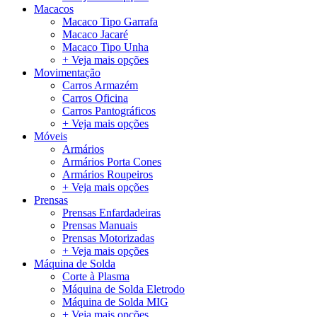
Macacos
Macaco Tipo Garrafa
Macaco Jacaré
Macaco Tipo Unha
+ Veja mais opções
Movimentação
Carros Armazém
Carros Oficina
Carros Pantográficos
+ Veja mais opções
Móveis
Armários
Armários Porta Cones
Armários Roupeiros
+ Veja mais opções
Prensas
Prensas Enfardadeiras
Prensas Manuais
Prensas Motorizadas
+ Veja mais opções
Máquina de Solda
Corte à Plasma
Máquina de Solda Eletrodo
Máquina de Solda MIG
+ Veja mais opções