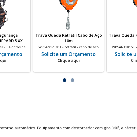
Segurança
Trava Queda Retrátil Cabo de Aço
Trava Queda R
UEPARD 5 XX
10m
er - 5 Pontos de
WPSAN12010T - retrátil - cabo de aço
WPSAN12015T - r
- Preto e Laranja
zincado 10 metros - Cárter em ABS -
zincado 15 met
Orçamento
Solicite um Orçamento
Solicite
indicador de queda
indica
aqui
Clique aqui
Cli
e retorno automático. Equipamento com destorcedor com giro 360º, e cárter