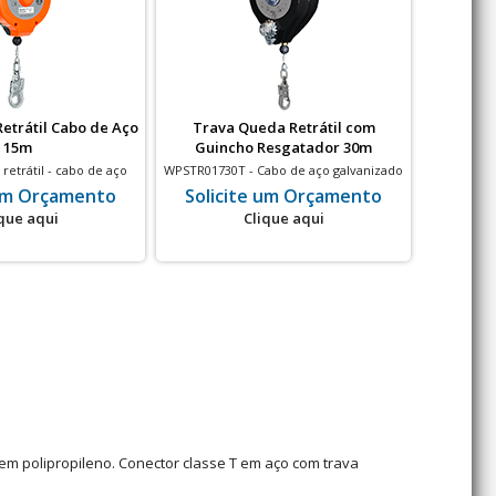
etrátil Cabo de Aço
Trava Queda Retrátil com
Desce
15m
Guincho Resgatador 30m
Alumí
etrátil - cabo de aço
WPSTR01730T - Cabo de aço galvanizado
TC007 - Alu
ros - Cárter em ABS -
- Manivela em Aço - Cárter em aço - 30
sistema ant
 um Orçamento
Solicite um Orçamento
Soli
dor de queda
metros
que aqui
Clique aqui
 em polipropileno. Conector classe T em aço com trava