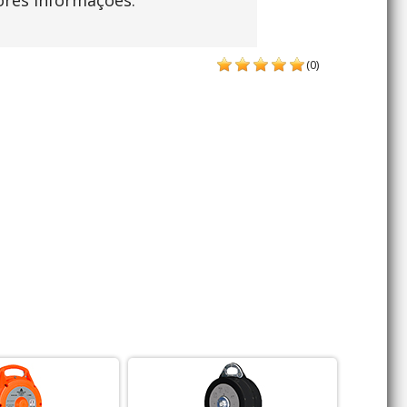
ores informações.
(0)