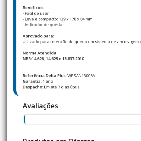
Benefícios
- Fácil de usar
- Leve e compacto: 139 x 178 x 84 mm
- Indicador de queda
Aprovado para:
Utilizado para retenção de queda em sistema de ancoragem pa
Norma Atendida
NBR:14.628, 14.629 e 15.837:2010
Referência Delta Plus:
WPSAN13006A
Garantia:
1 ano
Despacho:
Em até 7 dias úteis.
Avaliações