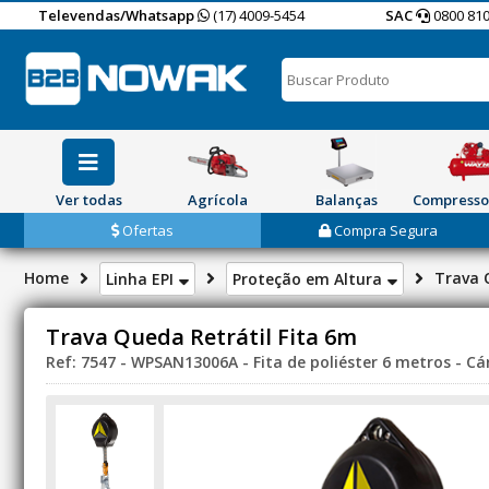
Televendas/Whatsapp
(17) 4009-5454
SAC
0800 810
Ver todas
Agrícola
Balanças
Compresso
Ofertas
Compra Segura
Home
Trava 
Linha EPI
Proteção em Altura
Trava Queda Retrátil Fita 6m
Ref: 7547 - WPSAN13006A - Fita de poliéster 6 metros - Cá