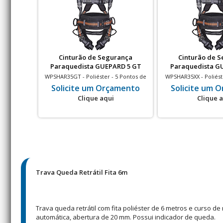
Cinturão de Segurança
Cinturão de 
Paraquedista GUEPARD 5 GT
Paraquedista G
WPSHAR35GT - Poliéster - 5 Pontos de
WPSHAR35XX - Poliést
Conexão - tamanho GT - Preto e Laranja
Conexão - tamanho XX 
Solicite um Orçamento
Solicite um 
Clique aqui
Clique 
Trava Queda Retrátil Fita 6m
Trava queda retrátil com fita poliéster de 6 metros e curso d
automática, abertura de 20 mm. Possui indicador de queda.