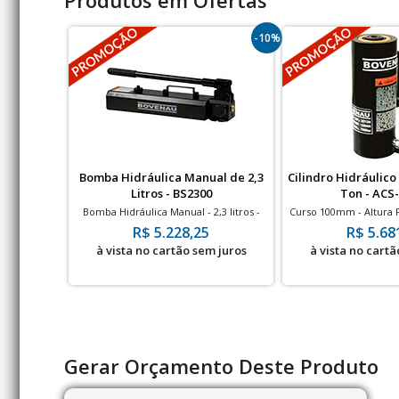
Produtos em Ofertas
-10%
Bomba Hidráulica Manual de 2,3
Cilindro Hidráulico
Litros - BS2300
Ton - ACS
Bomba Hidráulica Manual - 2,3 litros -
Curso 100mm - Altura
700bar
700ba
R$ 5.228,25
R$ 5.68
à vista no cartão sem juros
à vista no cartã
Gerar Orçamento Deste Produto