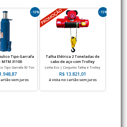
-10%
-15%
ulico Tipo Garrafa
Talha Elétrica 2 Toneladas de
Carro Ofi
- MTM 31100
cabo de aço com Trolley
co Tipo Garrafa 30 Ton
Linha Eco | Conjunto Talha e Trolley
Carrinho 
Elétrico - 9 metros de elevação
1.948,87
R$ 13.821,01
 cartão sem juros
à vista no cartão sem juros
à vis