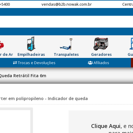
-5400
vendas@b2b.nowak.com.br
Centr
r de Ar
Empilhadeiras
Transpaletes
Geradores
Gu
Trocas e Devoluções
Afiliados
Queda Retrátil Fita 6m
rter em polipropileno - Indicador de queda
Clique Aqui,
e n