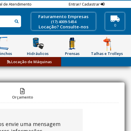
al de Atendimento
Entrar/ Cadastrar
Faturamento Empresas
(17) 4009-5454
0
Locação? Consulte-nos
inchos
Hidráulicos
Prensas
Talhas e Trolleys
Locação de Máquinas
Orçamento
os envie uma mensagem