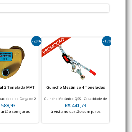
-20%
-15%
al 2 Tonelada MVT
Guincho Mecânico 4 Toneladas
Carro T
pacidade de Carga de 2
Guincho Mecânico QSS - Capacidade de
Transporta 
oneladas
Içamento 19.6 kN
- 
 588,93
R$ 441,73
 cartão sem juros
à vista no cartão sem juros
à vis