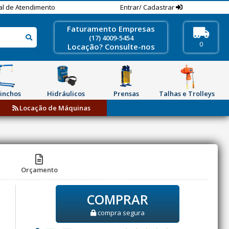
al de Atendimento
Entrar/ Cadastrar
Faturamento Empresas
(17) 4009-5454
0
Locação? Consulte-nos
inchos
Hidráulicos
Prensas
Talhas e Trolleys
Locação de Máquinas
Orçamento
COMPRAR
compra segura