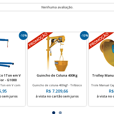
Nenhuma avaliação.
-10%
-10%
co 1Ton em V
Guincho de Coluna 400Kg
Trolley Manu
or - G1000
 1Ton em V com
Guincho de coluna 400kgf - Trifásico
Trole Manual Ca
das de Ferro
t
5,95
R$ 7.209,66
R$
o sem juros
à vista no cartão sem juros
à vista no