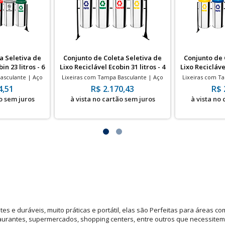
a Seletiva de
Conjunto de Coleta Seletiva de
Conjunto de 
in 23 litros - 6
Lixo Reciclável Ecobin 31 litros - 4
Lixo Reciclável
as
Lixeiras
L
asculante | Aço
Lixeiras com Tampa Basculante | Aço
Lixeiras com T
 | 240x500mm
Inox | 31 Litros | 240x700mm
Inox | 31 L
4,51
R$ 2.170,43
R$ 
o sem juros
à vista no cartão sem juros
à vista no
es e duráveis, muito práticas e portátil, elas são Perfeitas para áreas c
taurantes, supermercados, shopping centers, entre outros que necessitem 