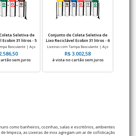
Coleta Seletiva de
Conjunto de Coleta Seletiva de
Conjunt
 Ecobin 31 litros - 5
Lixo Reciclável Ecobin 31 litros - 6
Lixo Reci
ixeiras
Lixeiras
ampa Basculante | Aço
Lixeiras com Tampa Basculante | Aço
Lixeiras 
itros | 240x700mm
Inox | 31 Litros | 240x700mm
Inox 
2.586,50
R$ 3.002,58
 cartão sem juros
à vista no cartão sem juros
à vis
omuns como banheiros, cozinhas, salas e escritórios, ambientes
de limpeza, as Lixeiras de inox agregam um ar de sofisticação