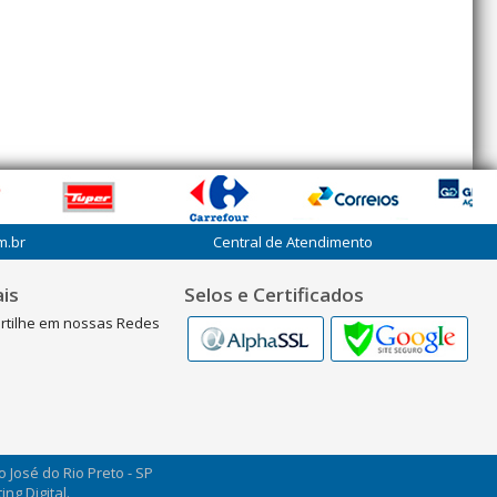
m.br
Central de Atendimento
is
Selos e Certificados
rtilhe em nossas Redes
ão José do Rio Preto - SP
ng Digital.