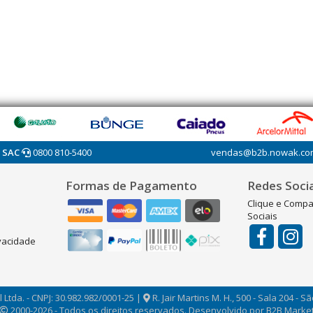
SAC
0800 810-5400
vendas@b2b.nowak.co
Formas de Pagamento
Redes Socia
Clique e Compa
Sociais
ivacidade
 Ltda. - CNPJ: 30.982.982/0001-25 |
R. Jair Martins M. H., 500 - Sala 204 - S
2000-2026 - Todos os direitos reservados. Desenvolvido por B2B Marketi