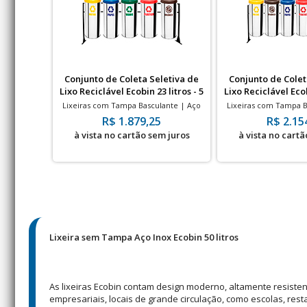
Conjunto de Coleta Seletiva de
Conjunto de Colet
Lixo Reciclável Ecobin 23 litros - 5
Lixo Reciclável Ecob
Lixeiras
Lixeir
Lixeiras com Tampa Basculante | Aço
Lixeiras com Tampa B
Inox | 23 Litros | 240x500mm
Inox | 23 Litros
R$ 1.879,25
R$ 2.15
à vista no cartão sem juros
à vista no cartã
Lixeira sem Tampa Aço Inox Ecobin 50 litros
As lixeiras Ecobin contam design moderno, altamente resistent
empresariais, locais de grande circulação, como escolas, res