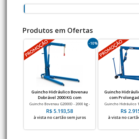
Produtos em Ofertas
-10%
Guincho Hidráulico Bovenau
Guincho Hidráuli
Dobrável 2000 KG com
com Prolongad
Prolongador
Guincho Bovenau G2000D - 2000 kg -
Guincho Hidráulico
com prolongador
Prolongador - Ro
R$ 5.193,58
R$ 2.91
à vista no cartão sem juros
à vista no cartã