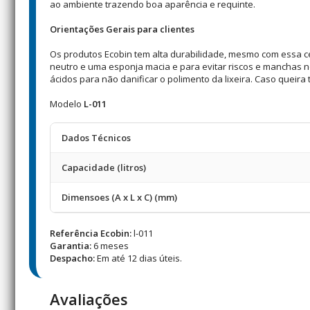
ao ambiente trazendo boa aparência e requinte.
Orientações Gerais para clientes
Os produtos Ecobin tem alta durabilidade, mesmo com essa 
neutro e uma esponja macia e para evitar riscos e manchas no
ácidos para não danificar o polimento da lixeira. Caso quei
Modelo
L-011
Dados Técnicos
Capacidade (litros)
Dimensoes (A x L x C) (mm)
Referência Ecobin:
l-011
Garantia:
6 meses
Despacho:
Em até 12 dias úteis.
Avaliações