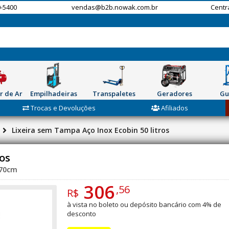
-5400
vendas@b2b.nowak.com.br
Centr
r de Ar
Empilhadeiras
Transpaletes
Geradores
Gu
Trocas e Devoluções
Afiliados
Lixeira sem Tampa Aço Inox Ecobin 50 litros
ros
x70cm
306
,56
R$
à vista no boleto ou depósito bancário com 4% de
desconto