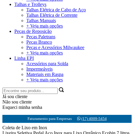
Talhas e Trolleys
Talhas Elétrica de Cabo de Aço
Talhas Elétrica de Corrente
Talhas Manuais
+ Veja mais opções
Peças de Reposição
Peças Paletrans
Peças Branco
Peças e Acessórios Milwaukee
+ Veja mais opções
Linha EPI
Acessórios para Solda
Impermeáveis
Materiais em Raspa
+ Veja mais opções
Já sou cliente
Não sou cliente
Esqueci minha senha
Faturamento para Empresas
(17) 4009-5454
Coleta de Lixo em Inox
Lixeira Seletiva Pedal Aço Inox para Lixo Orgânico Ecobin 7 litros