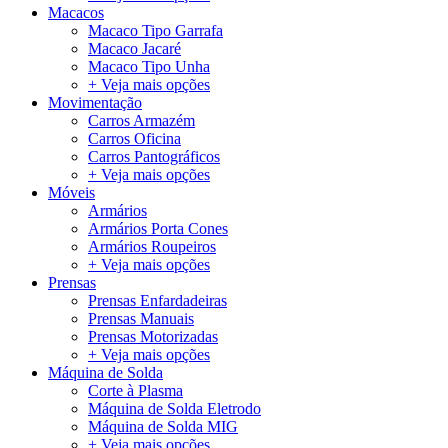
Macacos
Macaco Tipo Garrafa
Macaco Jacaré
Macaco Tipo Unha
+ Veja mais opções
Movimentação
Carros Armazém
Carros Oficina
Carros Pantográficos
+ Veja mais opções
Móveis
Armários
Armários Porta Cones
Armários Roupeiros
+ Veja mais opções
Prensas
Prensas Enfardadeiras
Prensas Manuais
Prensas Motorizadas
+ Veja mais opções
Máquina de Solda
Corte à Plasma
Máquina de Solda Eletrodo
Máquina de Solda MIG
+ Veja mais opções