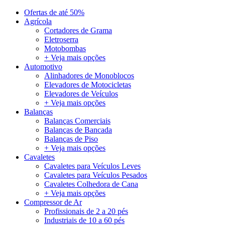
Ofertas de até 50%
Agrícola
Cortadores de Grama
Eletroserra
Motobombas
+ Veja mais opções
Automotivo
Alinhadores de Monoblocos
Elevadores de Motocicletas
Elevadores de Veículos
+ Veja mais opções
Balanças
Balanças Comerciais
Balanças de Bancada
Balanças de Piso
+ Veja mais opções
Cavaletes
Cavaletes para Veículos Leves
Cavaletes para Veículos Pesados
Cavaletes Colhedora de Cana
+ Veja mais opções
Compressor de Ar
Profissionais de 2 a 20 pés
Industriais de 10 a 60 pés