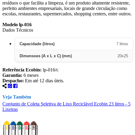
resíduos o que facilita a limpeza, é um produto altamente resistente,
perfeito ambientes empresariais, locais de grande circulação como
escolas, restaurantes, supermercados, shopping centers, entre outros.
Modelo lp-016
Dados Técnicos
Capacidade (litros)
7 litros
Dimensoes (A x L x C) (mm)
20x25
Referência Ecobin:
lp-016/c
Garantia:
6 meses
Despacho:
Em até 12 dias úteis.
Veja Também
Conjunto de Coleta Seletiva de Lixo Reciclável Ecobin 23 litros - 5
C
Lixeiras
L