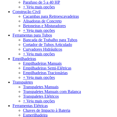
Parafuso de 5 a 40 HP
+ Veja mais opções
Construção Civil
Caçambas para Retroescavadeiras
Alisadoras de Concreto
Betoneiras e Misturadores
+ Veja mais opções
Ferramentas para Tubos
Bancada de Trabalho para Tubos
Cortador de Tubos Articulado
Curvadores Hidráulicos
+ Veja mais opções
Empilhadeiras
Empilhadeiras Manuais
Empilhadeiras Semi-Elétricas
Empilhadeiras Tracionárias
+ Veja mais opções
Transpaletes
Transpaletes Manuais
Transpaletes Manuais com Balança
Transpaletes Elétricos
+ Veja mais opções
Ferramentas Elétricas
Chaves de Impacto à Bateria
Esmerilhadeira