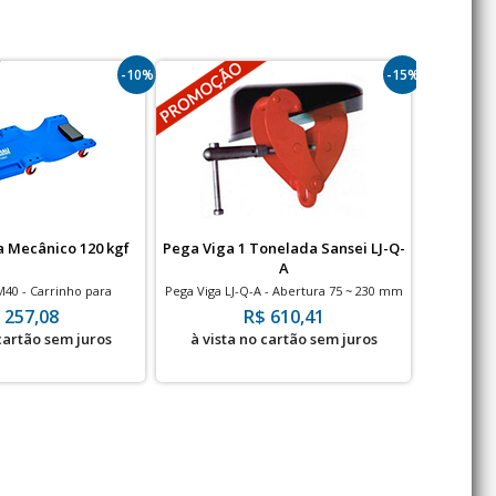
-10%
-15%
a Mecânico 120 kgf
Pega Viga 1 Tonelada Sansei LJ-Q-
Talha Elé
A
e 5
40 - Carrinho para
Pega Viga LJ-Q-A - Abertura 75 ~ 230 mm
Talha e
capacidade de 120 kg
De
 257,08
R$ 610,41
 cartão sem juros
à vista no cartão sem juros
à vis