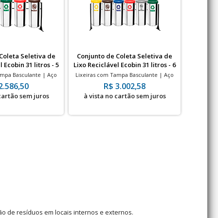
Coleta Seletiva de
Conjunto de Coleta Seletiva de
Conjunt
 Ecobin 31 litros - 5
Lixo Reciclável Ecobin 31 litros - 6
Lixo Reci
ixeiras
Lixeiras
ampa Basculante | Aço
Lixeiras com Tampa Basculante | Aço
Lixeiras 
itros | 240x700mm
Inox | 31 Litros | 240x700mm
Inox 
2.586,50
R$ 3.002,58
 cartão sem juros
à vista no cartão sem juros
à vis
ão de resíduos em locais internos e externos.