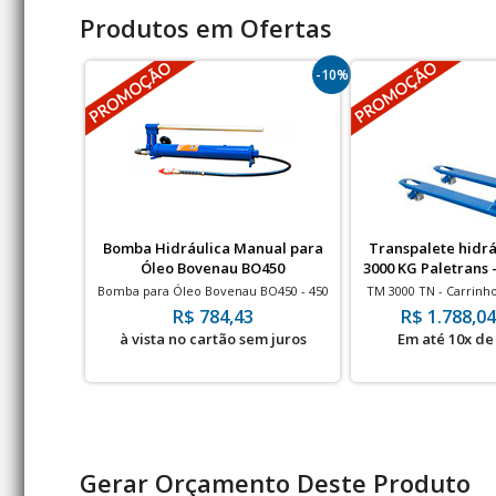
Produtos em Ofertas
-10%
Bomba Hidráulica Manual para
Transpalete hidr
Óleo Bovenau BO450
3000 KG Paletrans 
Nylo
Bomba para Óleo Bovenau BO450 - 450
TM 3000 TN - Carrinho
Bar
KG - Rodas Duplas 
R$ 784,43
R$ 1.788,04
à vista no cartão sem juros
Em até 10x de 
Gerar Orçamento Deste Produto