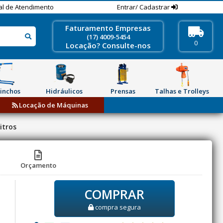
al de Atendimento
Entrar/ Cadastrar
Faturamento Empresas
(17) 4009-5454
0
Locação? Consulte-nos
inchos
Hidráulicos
Prensas
Talhas e Trolleys
Locação de Máquinas
itros
Orçamento
COMPRAR
compra segura