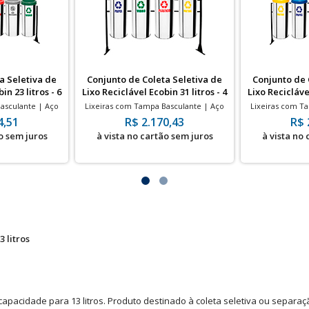
a Seletiva de
Conjunto de Coleta Seletiva de
Conjunto de 
in 23 litros - 6
Lixo Reciclável Ecobin 31 litros - 4
Lixo Reciclável
as
Lixeiras
L
asculante | Aço
Lixeiras com Tampa Basculante | Aço
Lixeiras com T
 | 240x500mm
Inox | 31 Litros | 240x700mm
Inox | 31 L
4,51
R$ 2.170,43
R$ 
o sem juros
à vista no cartão sem juros
à vista no
 litros
apacidade para 13 litros. Produto destinado à coleta seletiva ou separaç