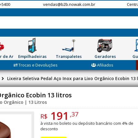
-5400
vendas@b2b.nowak.com.br
Centr
r de Ar
Empilhadeiras
Transpaletes
Geradores
Gu
Trocas e Devoluções
Afiliados
Lixeira Seletiva Pedal Aço Inox para Lixo Orgânico Ecobin 13 l
Orgânico Ecobin 13 litros
xo Orgânico | 13 Litros
191
,37
R$
à vista no boleto ou depósito bancário com 4% de
desconto