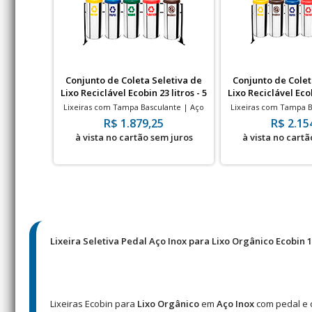
Conjunto de Coleta Seletiva de
Conjunto de Colet
Lixo Reciclável Ecobin 23 litros - 5
Lixo Reciclável Ecob
Lixeiras
Lixeir
Lixeiras com Tampa Basculante | Aço
Lixeiras com Tampa B
Inox | 23 Litros | 240x500mm
Inox | 23 Litros
R$ 1.879,25
R$ 2.15
à vista no cartão sem juros
à vista no cartã
Lixeira Seletiva Pedal Aço Inox para Lixo Orgânico Ecobin 13
Lixeiras Ecobin para
Lixo Orgânico
em
Aço Inox
com pedal e c