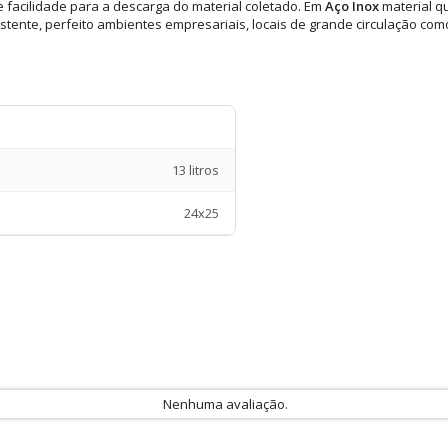
e facilidade para a descarga do material coletado. Em
Aço Inox
material q
sistente, perfeito ambientes empresariais, locais de grande circulação co
13 litros
24x25
Nenhuma avaliação.