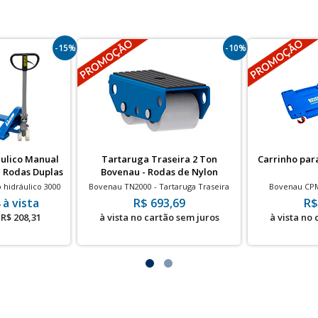
-15%
-10%
áulico Manual
Tartaruga Traseira 2 Ton
Carrinho par
- Rodas Duplas
Bovenau - Rodas de Nylon
n
 hidráulico 3000
Bovenau TN2000 - Tartaruga Traseira
Bovenau CPM
(tandem) Nylon
Nacional 2 Ton - Rodas de Nylon
Mecânico com 
 à vista
R$ 693,69
R$
R$ 208,31
à vista no cartão sem juros
à vista no