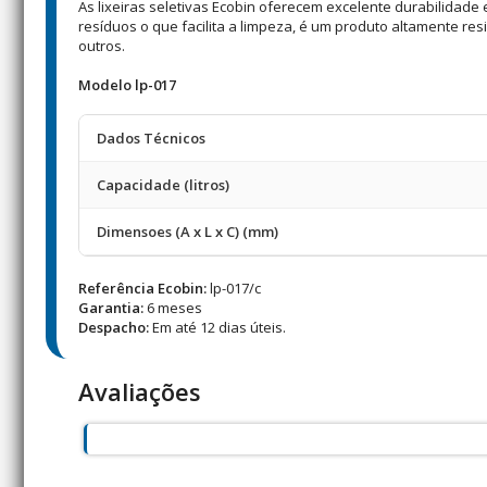
As lixeiras seletivas Ecobin oferecem excelente durabilidade 
resíduos o que facilita a limpeza, é um produto altamente re
outros.
Modelo lp-017
Dados Técnicos
Capacidade (litros)
Dimensoes (A x L x C) (mm)
Referência Ecobin:
lp-017/c
Garantia:
6 meses
Despacho:
Em até 12 dias úteis.
Avaliações