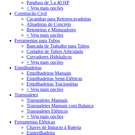
Parafuso de 5 a 40 HP
+ Veja mais opções
Construção Civil
Caçambas para Retroescavadeiras
Alisadoras de Concreto
Betoneiras e Misturadores
+ Veja mais opções
Ferramentas para Tubos
Bancada de Trabalho para Tubos
Cortador de Tubos Articulado
Curvadores Hidráulicos
+ Veja mais opções
Empilhadeiras
Empilhadeiras Manuais
Empilhadeiras Semi-Elétricas
Empilhadeiras Tracionárias
+ Veja mais opções
Transpaletes
Transpaletes Manuais
Transpaletes Manuais com Balança
Transpaletes Elétricos
+ Veja mais opções
Ferramentas Elétricas
Chaves de Impacto à Bateria
Esmerilhadeira