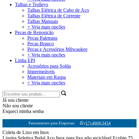
Talhas e Trolleys
Talhas Elétrica de Cabo de Aço
Talhas Elétrica de Corrente
Talhas Manuais
+ Veja mais opções
Peças de Reposição
Peças Paletrans
Peças Branco
Peças e Acessórios Milwaukee
+ Veja mais opções
Linha EPI
Acessórios para Solda
Impermeáveis
Materiais em Raspa
+ Veja mais opções
Já sou cliente
Não sou cliente
Esqueci minha senha
Faturamento para Empresas
(17) 4009-5454
Coleta de Lixo em Inox
Lixeira Seletiva Pedal Aço Inox para lixo não reciclável Ecobin 75