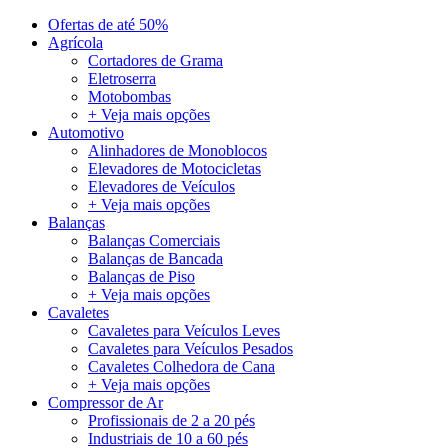
Ofertas de até 50%
Agrícola
Cortadores de Grama
Eletroserra
Motobombas
+ Veja mais opções
Automotivo
Alinhadores de Monoblocos
Elevadores de Motocicletas
Elevadores de Veículos
+ Veja mais opções
Balanças
Balanças Comerciais
Balanças de Bancada
Balanças de Piso
+ Veja mais opções
Cavaletes
Cavaletes para Veículos Leves
Cavaletes para Veículos Pesados
Cavaletes Colhedora de Cana
+ Veja mais opções
Compressor de Ar
Profissionais de 2 a 20 pés
Industriais de 10 a 60 pés