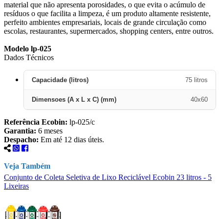
material que não apresenta porosidades, o que evita o acúmulo de
resíduos o que facilita a limpeza, é um produto altamente resistente,
perfeito ambientes empresariais, locais de grande circulação como
escolas, restaurantes, supermercados, shopping centers, entre outros.
Modelo lp-025
Dados Técnicos
Capacidade (litros)
75 litros
Dimensoes (A x L x C) (mm)
40x60
Referência Ecobin:
lp-025/c
Garantia:
6 meses
Despacho:
Em até 12 dias úteis.
Veja Também
Conjunto de Coleta Seletiva de Lixo Reciclável Ecobin 23 litros - 5
C
Lixeiras
L