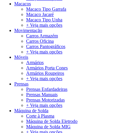
Macacos
Macaco Tipo Garrafa
Macaco Jacaré
Macaco Tipo Unha
+ Veja mais opções
Movimentação
Carros Armazém
Carros Oficina
Carros Pantográficos
+ Veja mais opções
Móveis
Armários
Armários Porta Cones
Armários Roupeiros
+ Veja mais opções
Prensas
Prensas Enfardadeiras
Prensas Manuais
Prensas Motorizadas
+ Veja mais opções
Máquina de Solda
Corte à Plasma
Máquina de Solda Eletrodo
Máquina de Solda MIG
+ Veja mais opções