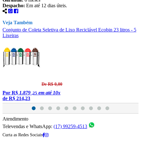
Despacho:
Em até 12 dias úteis.
Veja Também
Conjunto de Coleta Seletiva de Lixo Reciclável Ecobin 23 litros - 5
C
Lixeiras
L
De R$ 0,00
Por
R$
1.879
em até 10x
,25
de
R$ 214,23
Atendimento
Televendas e WhatsApp:
(17) 99259-4513
Curta as Redes Sociais