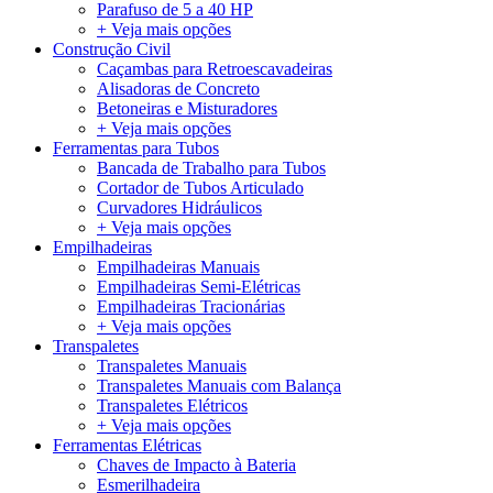
Parafuso de 5 a 40 HP
+ Veja mais opções
Construção Civil
Caçambas para Retroescavadeiras
Alisadoras de Concreto
Betoneiras e Misturadores
+ Veja mais opções
Ferramentas para Tubos
Bancada de Trabalho para Tubos
Cortador de Tubos Articulado
Curvadores Hidráulicos
+ Veja mais opções
Empilhadeiras
Empilhadeiras Manuais
Empilhadeiras Semi-Elétricas
Empilhadeiras Tracionárias
+ Veja mais opções
Transpaletes
Transpaletes Manuais
Transpaletes Manuais com Balança
Transpaletes Elétricos
+ Veja mais opções
Ferramentas Elétricas
Chaves de Impacto à Bateria
Esmerilhadeira