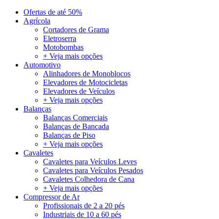
Ofertas de até 50%
Agrícola
Cortadores de Grama
Eletroserra
Motobombas
+ Veja mais opções
Automotivo
Alinhadores de Monoblocos
Elevadores de Motocicletas
Elevadores de Veículos
+ Veja mais opções
Balanças
Balanças Comerciais
Balanças de Bancada
Balanças de Piso
+ Veja mais opções
Cavaletes
Cavaletes para Veículos Leves
Cavaletes para Veículos Pesados
Cavaletes Colhedora de Cana
+ Veja mais opções
Compressor de Ar
Profissionais de 2 a 20 pés
Industriais de 10 a 60 pés