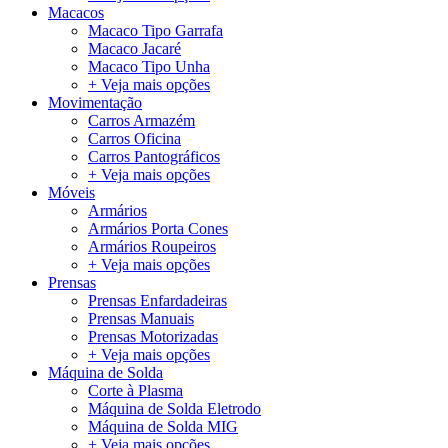
Macacos
Macaco Tipo Garrafa
Macaco Jacaré
Macaco Tipo Unha
+ Veja mais opções
Movimentação
Carros Armazém
Carros Oficina
Carros Pantográficos
+ Veja mais opções
Móveis
Armários
Armários Porta Cones
Armários Roupeiros
+ Veja mais opções
Prensas
Prensas Enfardadeiras
Prensas Manuais
Prensas Motorizadas
+ Veja mais opções
Máquina de Solda
Corte à Plasma
Máquina de Solda Eletrodo
Máquina de Solda MIG
+ Veja mais opções