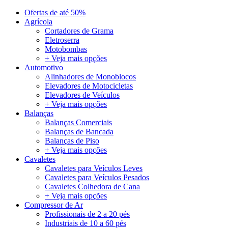
Ofertas de até 50%
Agrícola
Cortadores de Grama
Eletroserra
Motobombas
+ Veja mais opções
Automotivo
Alinhadores de Monoblocos
Elevadores de Motocicletas
Elevadores de Veículos
+ Veja mais opções
Balanças
Balanças Comerciais
Balanças de Bancada
Balanças de Piso
+ Veja mais opções
Cavaletes
Cavaletes para Veículos Leves
Cavaletes para Veículos Pesados
Cavaletes Colhedora de Cana
+ Veja mais opções
Compressor de Ar
Profissionais de 2 a 20 pés
Industriais de 10 a 60 pés