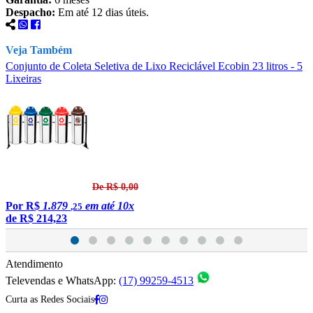
Despacho:
Em até 12 dias úteis.
Veja Também
Conjunto de Coleta Seletiva de Lixo Reciclável Ecobin 23 litros - 5
C
Lixeiras
L
De R$ 0,00
Por
R$
1.879
em até 10x
,25
de
R$ 214,23
Atendimento
Televendas e WhatsApp:
(17) 99259-4513
Curta as Redes Sociais