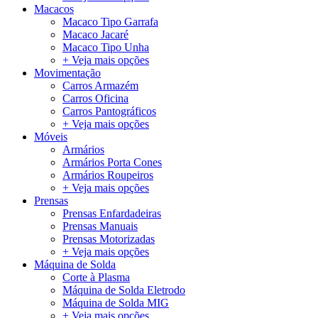
Macacos
Macaco Tipo Garrafa
Macaco Jacaré
Macaco Tipo Unha
+ Veja mais opções
Movimentação
Carros Armazém
Carros Oficina
Carros Pantográficos
+ Veja mais opções
Móveis
Armários
Armários Porta Cones
Armários Roupeiros
+ Veja mais opções
Prensas
Prensas Enfardadeiras
Prensas Manuais
Prensas Motorizadas
+ Veja mais opções
Máquina de Solda
Corte à Plasma
Máquina de Solda Eletrodo
Máquina de Solda MIG
+ Veja mais opções