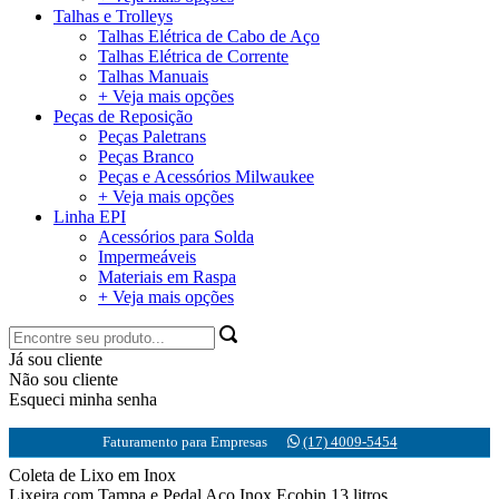
Talhas e Trolleys
Talhas Elétrica de Cabo de Aço
Talhas Elétrica de Corrente
Talhas Manuais
+ Veja mais opções
Peças de Reposição
Peças Paletrans
Peças Branco
Peças e Acessórios Milwaukee
+ Veja mais opções
Linha EPI
Acessórios para Solda
Impermeáveis
Materiais em Raspa
+ Veja mais opções
Já sou cliente
Não sou cliente
Esqueci minha senha
Faturamento para Empresas
(17) 4009-5454
Coleta de Lixo em Inox
Lixeira com Tampa e Pedal Aço Inox Ecobin 13 litros