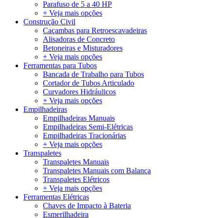
Parafuso de 5 a 40 HP
+ Veja mais opções
Construção Civil
Caçambas para Retroescavadeiras
Alisadoras de Concreto
Betoneiras e Misturadores
+ Veja mais opções
Ferramentas para Tubos
Bancada de Trabalho para Tubos
Cortador de Tubos Articulado
Curvadores Hidráulicos
+ Veja mais opções
Empilhadeiras
Empilhadeiras Manuais
Empilhadeiras Semi-Elétricas
Empilhadeiras Tracionárias
+ Veja mais opções
Transpaletes
Transpaletes Manuais
Transpaletes Manuais com Balança
Transpaletes Elétricos
+ Veja mais opções
Ferramentas Elétricas
Chaves de Impacto à Bateria
Esmerilhadeira