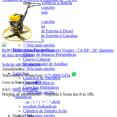
Cortadores Elétricos à Bateria
+ Veja mais opções
Ferramentas Manuais
Soquetes
+ Veja mais opções
Gerador de Energia
Geradores de Energia à Diesel
Geradores de Energia à Gasolina
Quadro ATS
+ Veja mais opções
Ferramentas Pneumáticas
Ref: 13626 - Alisadora de Concreto Vonder - 7.8 HP - 36" diametro
Chaves de Impacto Pneumáticas
de área de trabalho
Chaves Catracas
Desincrustador de Agulhas
Solicite um Orçamento
+ Veja mais opções
Atendimento
Guinchos
Televendas e WhatsApp:
(17) 4009-5454
Guinchos de Alavanca
Curta as Redes Sociais
Guinchos Elétricos
Guinchos Hidráulicos
SAC:
0800 810-5400
+ Veja mais opções
Horário de atendimento - Segunda à Sexta das 8 às 18h.
Hidráulicos
Conjuntos Hidráulicos
Bombas Hidráulicas
Cilindros de Simples Ação
+ Veja mais opções
Outros Links