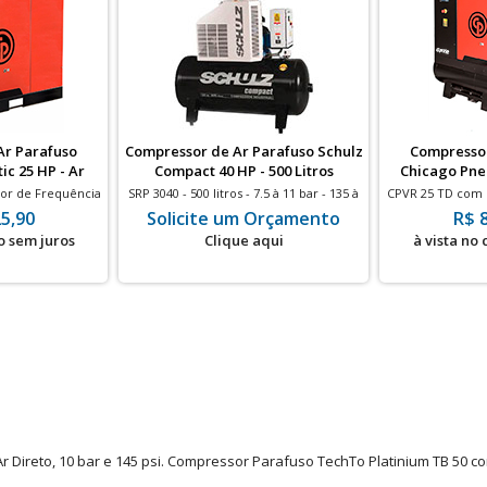
Ar Parafuso
Compressor de Ar Parafuso Schulz
Compressor
c 25 HP - Ar
Compact 40 HP - 500 Litros
Chicago Pneu
Secador
Litros
or de Frequência
SRP 3040 - 500 litros - 7.5 à 11 bar - 135 à
CPVR 25 TD com 
 - 67 à 99 pés - 25
165 pés - 40HP
- 475 litros - 8 à
5,90
Solicite um Orçamento
R$ 
o sem juros
Clique aqui
à vista no
 Direto, 10 bar e 145 psi. Compressor Parafuso TechTo Platinium TB 50 c