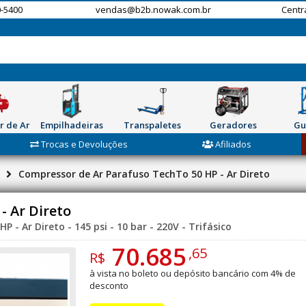
-5400
vendas@b2b.nowak.com.br
Centr
r de Ar
Empilhadeiras
Transpaletes
Geradores
Gu
Trocas e Devoluções
Afiliados
Compressor de Ar Parafuso TechTo 50 HP - Ar Direto
- Ar Direto
- Ar Direto - 145 psi - 10 bar - 220V - Trifásico
70.685
,65
R$
à vista no boleto ou depósito bancário com 4% de
desconto