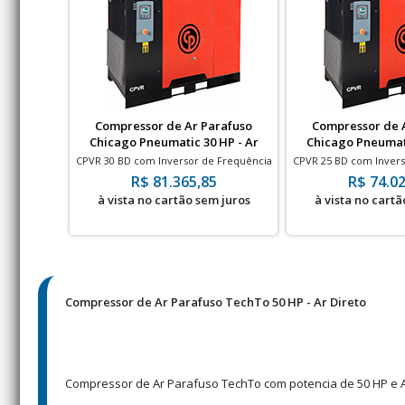
Compressor de Ar Parafuso
Compressor de 
Chicago Pneumatic 30 HP - Ar
Chicago Pneumati
direto com Secador
Direto com 
CPVR 30 BD com Inversor de Frequência
CPVR 25 BD com Invers
- ar direto - 8 à 13 bar - 79 à 110 pés - 30
- ar direto - 8 à 13 bar
R$ 81.365,85
R$ 74.02
HP
HP
à vista no cartão sem juros
à vista no cartã
Compressor de Ar Parafuso TechTo 50 HP - Ar Direto
Compressor de Ar Parafuso TechTo com potencia de 50 HP e Ar