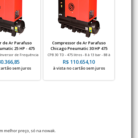
 de Ar Parafuso
Compressor de Ar Parafuso
matic 25 HP - 475
Chicago Pneumatic 30 HP 475
 com Secador
Litros com Secador
Inversor de Frequência
CPB 30 TD - 475 litros - 8 à 13 bar - 88 à
 13 bar - 67 à 99 pés - 25
125 pés - 30 HP
80.366,85
R$ 110.654,10
HP
 cartão sem juros
à vista no cartão sem juros
om melhor preço, só na nowak.