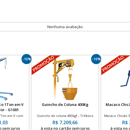
Nenhuma avaliação.
-10%
-10%
co 1Ton em V
Guincho de Coluna 400Kg
Macaco Chic
or - G1001
 1Ton em V com
Guincho de coluna 400kgf - Trifásico
Macaco Chicão 5
 de Poliuretano
1,03
R$ 7.209,66
R$ 
o sem juros
à vista no cartão sem juros
à vista no