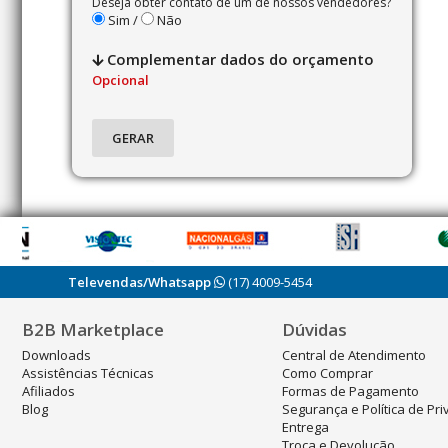
Deseja obter contato de um de nossos vendedores?
Sim /
Não
Complementar dados do orçamento
Opcional
Televendas/Whatsapp
(17) 4009-5454
B2B Marketplace
Dúvidas
Downloads
Central de Atendimento
Assistências Técnicas
Como Comprar
Afiliados
Formas de Pagamento
Blog
Segurança e Política de Pr
Entrega
Troca e Devolução