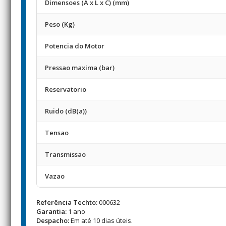
Dimensoes (A x L x C) (mm)
Peso (Kg)
Potencia do Motor
Pressao maxima (bar)
Reservatorio
Ruido (dB(a))
Tensao
Transmissao
Vazao
Referência Techto:
000632
Garantia:
1 ano
Despacho:
Em até 10 dias úteis.