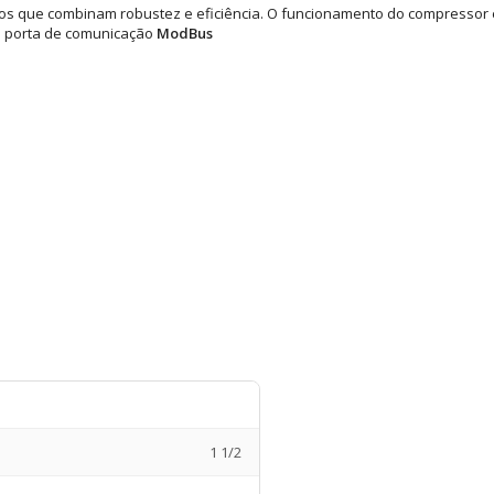
 que combinam robustez e eficiência. O funcionamento do compressor é 
i porta de comunicação
ModBus
1 1/2