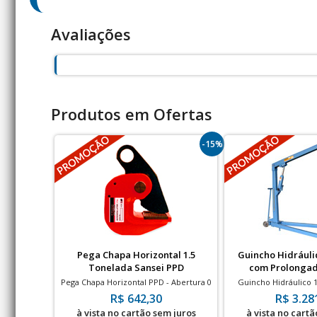
Avaliações
Produtos em Ofertas
-15%
Pega Chapa Horizontal 1.5
Guincho Hidráuli
Tonelada Sansei PPD
com Prolongad
Pega Chapa Horizontal PPD - Abertura 0
Guincho Hidráulico
~ 30 mm
Prolongador - Rodas
R$ 642,30
R$ 3.28
à vista no cartão sem juros
à vista no cartã