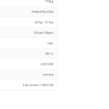
710kg
1500x970x1350
50 hp - 37 kw
10 bar/145psi
nao
65+-2
220/3/60
correia
5.62 m/min |198 PCM