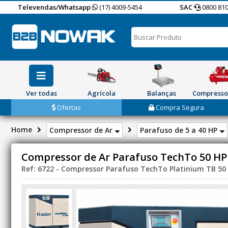
Televendas/Whatsapp
(17) 4009-5454
SAC
0800 810
Ver todas
Agrícola
Balanças
Compresso
Ofertas
Compra Segura
Home
Compressor de Ar
Parafuso de 5 a 40 HP
Compressor de Ar Parafuso TechTo 50 HP 
Ref: 6722 - Compressor Parafuso TechTo Platinium TB 50 HP 