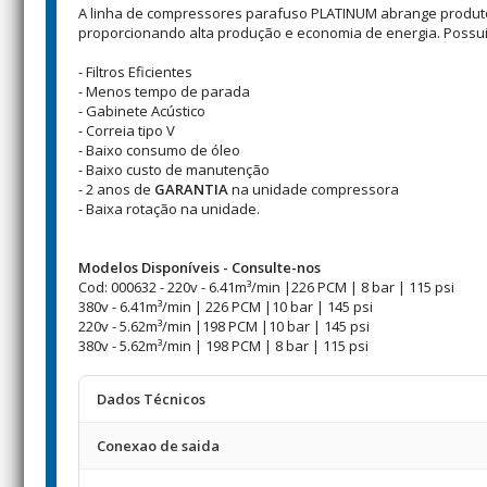
A linha de compressores parafuso PLATINUM abrange produtos
proporcionando alta produção e economia de energia. Possu
- Filtros Eficientes
- Menos tempo de parada
- Gabinete Acústico
- Correia tipo V
- Baixo consumo de óleo
- Baixo custo de manutenção
- 2 anos de
GARANTIA
na unidade compressora
- Baixa rotação na unidade.
Modelos Disponíveis - Consulte-nos
Cod: 000632 - 220v - 6.41m³/min |226 PCM | 8 bar | 115 psi
380v - 6.41m³/min | 226 PCM |10 bar | 145 psi
220v - 5.62m³/min |198 PCM |10 bar | 145 psi
380v - 5.62m³/min | 198 PCM | 8 bar | 115 psi
Dados Técnicos
Conexao de saida