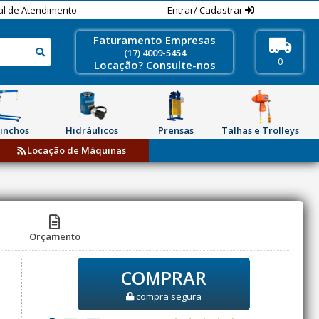
al de Atendimento
Entrar/ Cadastrar
Faturamento Empresas
(17) 4009-5454
0
Locação? Consulte-nos
inchos
Hidráulicos
Prensas
Talhas e Trolleys
Locação de Máquinas
Orçamento
COMPRAR
compra segura