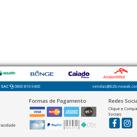
SAC
0800 810-5400
vendas@b2b.nowak.co
Formas de Pagamento
Redes Socia
Clique e Compa
Sociais
ivacidade