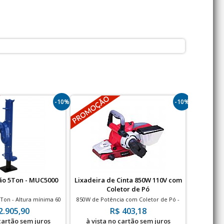
-10%
-10%
ão 5Ton - MUC5000
Lixadeira de Cinta 850W 110V com
Cilindr
Coletor de Pó
Ton - Altura mínima 60
850W de Potência com Coletor de Pó -
Curso 209
mm
EINHELL-RTBS 75
2.905,90
R$ 403,18
 cartão sem juros
à vista no cartão sem juros
à vis