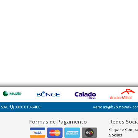
SAC
0800 810-5400
vendas@b2b.nowak.co
Formas de Pagamento
Redes Socia
Clique e Compa
Sociais