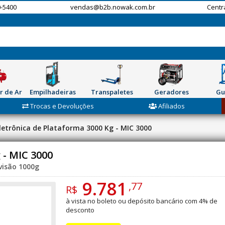
-5400
vendas@b2b.nowak.com.br
Centr
r de Ar
Empilhadeiras
Transpaletes
Geradores
Gu
Trocas e Devoluções
Afiliados
letrônica de Plataforma 3000 Kg - MIC 3000
 - MIC 3000
visão 1000g
9.781
,77
R$
à vista no boleto ou depósito bancário com 4% de
desconto