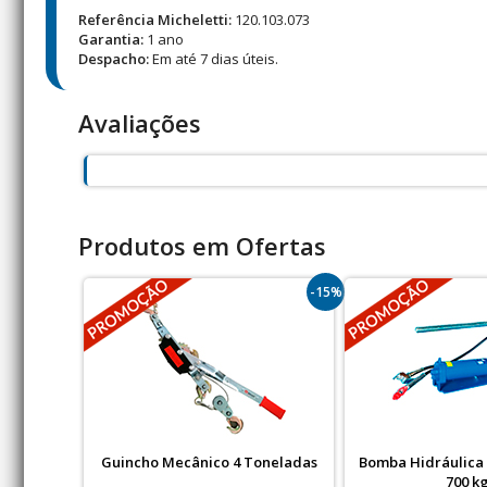
Referência Micheletti:
120.103.073
Garantia:
1 ano
Despacho:
Em até 7 dias úteis.
Avaliações
Produtos em Ofertas
-15%
Guincho Mecânico 4 Toneladas
Bomba Hidráulica
700 k