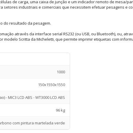
élulas de carga, uma caixa de junção e um indicador remoto de mesa/par
ara setores industriais e comerciais que necessitem efetuar pesagens e 
ção do resultado da pesagem.
ção através da interface serial RS232 (ou USB, ou Bluetooth), ou, atrav
 modelo Scritta da Micheletti, que permite imprimir etiquetas com inform
1000
150x1550x1550
ao) - MIC3 LCD ABS - WT3000 LCD ABS
96 kg
arbono com pintura martelada verde