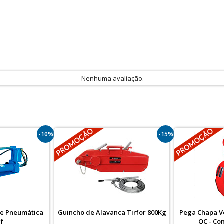
Nenhuma avaliação.
-10%
-15%
 e Pneumática
Guincho de Alavanca Tirfor 800Kg
Pega Chapa Ve
gf
QC - Co