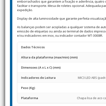
emborrachados que garantem a fixação e aderência, quatro c
facilitar o transporte. Mesa de roletes opcional. Adequada p
expedição.
Display de alta luminosidade que garante perfeita visualiza
As balanças podem ser acopladas a qualquer sistema de automa
emissão de etiquetas ou ainda ao terminal de dados impressor
e/ou indicadores em inox, ou indicador contador WT-3000IR.
Dados Técnicos
Altura da plataforma (max/min) (mm)
Dimensoes (A x L x C) (mm)
Indicadores de Leitura
MIC3 LED ABS (padr
Peso (Kg)
Plataforma
Chapa lisa de aco c