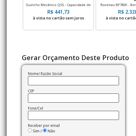
Guincho Mecânico QSS - Capacidade de
Bovenau BP7800 - Bom
Içamento 19.6 kN
Pneumática 700 kgf/cm
R$ 441,73
R$ 2.32
à vista no cartão sem juros
à vista no cartã
Gerar Orçamento Deste Produto
Nome/ Razão Social
CEP
Fone/Cel
Receber por email
Sim /
Não