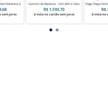
ba Hidráulica e
Guincho de Alavanca - com 20m e Cabo
Pega Chapa Vertic
² e/ou 10000 PSI
de Aço
8,68
R$ 1.593,70
R$ 
o sem juros
à vista no cartão sem juros
à vista no