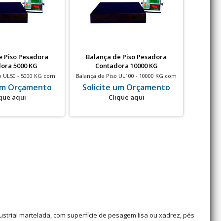
e Piso Pesadora
Balança de Piso Pesadora
Bala
ora 5000 KG
Contadora 10000 KG
Co
o UL50 - 5000 KG com
Balança de Piso UL100 - 10000 KG com
Balança d
são de 1kg
divisão de 1kg
 um Orçamento
Solicite um Orçamento
Soli
que aqui
Clique aqui
trial martelada, com superfície de pesagem lisa ou xadrez, pés