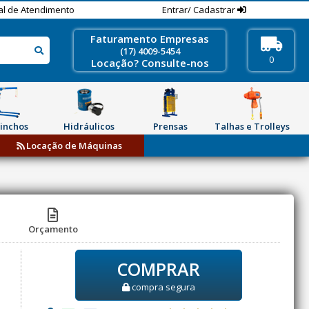
al de Atendimento
Entrar/ Cadastrar
Faturamento Empresas
(17) 4009-5454
0
Locação? Consulte-nos
inchos
Hidráulicos
Prensas
Talhas e Trolleys
Locação de Máquinas
Orçamento
COMPRAR
compra segura