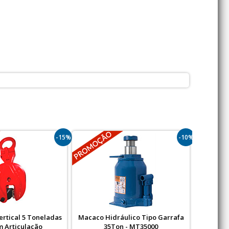
-15%
-10%
rtical 5 Toneladas
Macaco Hidráulico Tipo Garrafa
Talha El
m Articulação
35Ton - MT35000