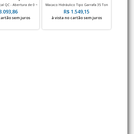
al QC - Abertura de 0 ~
Macaco Hidráulico Tipo Garrafa 35 Ton
Linha Eco
50 mm
Elétri
3.093,86
R$ 1.549,15
 cartão sem juros
à vista no cartão sem juros
à vis