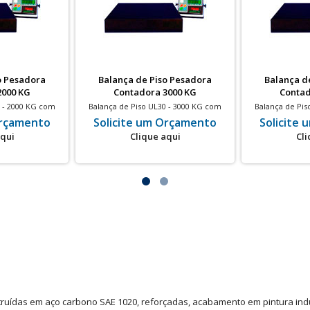
o Pesadora
Balança de Piso Pesadora
Balança d
2000 KG
Contadora 3000 KG
Contad
0 - 2000 KG com
Balança de Piso UL30 - 3000 KG com
Balança de Pis
 200g
divisão de 500g
divi
Orçamento
Solicite um Orçamento
Solicite
aqui
Clique aqui
Cli
ruídas em aço carbono SAE 1020, reforçadas, acabamento em pintura indus