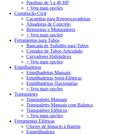
Parafuso de 5 a 40 HP
+ Veja mais opções
Construção Civil
Caçambas para Retroescavadeiras
Alisadoras de Concreto
Betoneiras e Misturadores
+ Veja mais opções
Ferramentas para Tubos
Bancada de Trabalho para Tubos
Cortador de Tubos Articulado
Curvadores Hidráulicos
+ Veja mais opções
Empilhadeiras
Empilhadeiras Manuais
Empilhadeiras Semi-Elétricas
Empilhadeiras Tracionárias
+ Veja mais opções
Transpaletes
Transpaletes Manuais
Transpaletes Manuais com Balança
Transpaletes Elétricos
+ Veja mais opções
Ferramentas Elétricas
Chaves de Impacto à Bateria
Esmerilhadeira