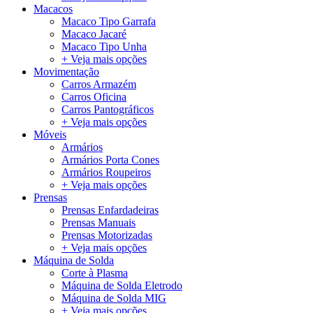
Macacos
Macaco Tipo Garrafa
Macaco Jacaré
Macaco Tipo Unha
+ Veja mais opções
Movimentação
Carros Armazém
Carros Oficina
Carros Pantográficos
+ Veja mais opções
Móveis
Armários
Armários Porta Cones
Armários Roupeiros
+ Veja mais opções
Prensas
Prensas Enfardadeiras
Prensas Manuais
Prensas Motorizadas
+ Veja mais opções
Máquina de Solda
Corte à Plasma
Máquina de Solda Eletrodo
Máquina de Solda MIG
+ Veja mais opções