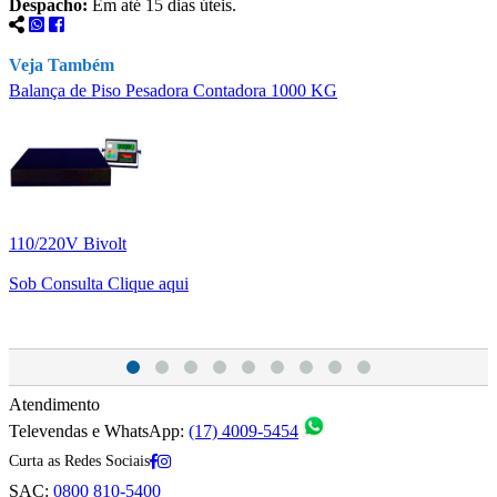
Despacho:
Em até 15 dias úteis.
Veja Também
Balança de Piso Pesadora Contadora 1000 KG
B
110/220V Bivolt
1
Sob Consulta
Clique aqui
S
Atendimento
Televendas e WhatsApp:
(17) 4009-5454
Curta as Redes Sociais
SAC:
0800 810-5400