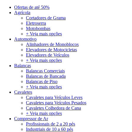
Ofertas de até 50%
Agrícola
Cortadores de Grama
Eletroserra
Motobombas
+ Veja mais opções
Automotivo
Alinhadores de Monoblocos
Elevadores de Motocicletas
Elevadores de Veículos
+ Veja mais opções
Balanças
Balanças Comerciais
Balanças de Bancada
Balanças de Piso
+ Veja mais opções
Cavaletes
Cavaletes para Veículos Leves
Cavaletes para Veículos Pesados
Cavaletes Colhedora de Cana
+ Veja mais opções
Compressor de Ar
Profissionais de 2 a 20 pés
Industriais de 10 a 60 pés