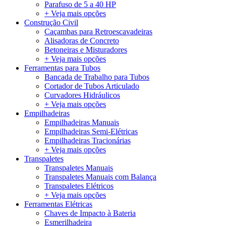
Parafuso de 5 a 40 HP
+ Veja mais opções
Construção Civil
Caçambas para Retroescavadeiras
Alisadoras de Concreto
Betoneiras e Misturadores
+ Veja mais opções
Ferramentas para Tubos
Bancada de Trabalho para Tubos
Cortador de Tubos Articulado
Curvadores Hidráulicos
+ Veja mais opções
Empilhadeiras
Empilhadeiras Manuais
Empilhadeiras Semi-Elétricas
Empilhadeiras Tracionárias
+ Veja mais opções
Transpaletes
Transpaletes Manuais
Transpaletes Manuais com Balança
Transpaletes Elétricos
+ Veja mais opções
Ferramentas Elétricas
Chaves de Impacto à Bateria
Esmerilhadeira