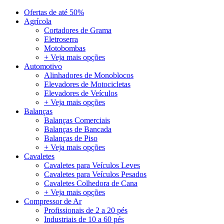
Ofertas de até 50%
Agrícola
Cortadores de Grama
Eletroserra
Motobombas
+ Veja mais opções
Automotivo
Alinhadores de Monoblocos
Elevadores de Motocicletas
Elevadores de Veículos
+ Veja mais opções
Balanças
Balanças Comerciais
Balanças de Bancada
Balanças de Piso
+ Veja mais opções
Cavaletes
Cavaletes para Veículos Leves
Cavaletes para Veículos Pesados
Cavaletes Colhedora de Cana
+ Veja mais opções
Compressor de Ar
Profissionais de 2 a 20 pés
Industriais de 10 a 60 pés