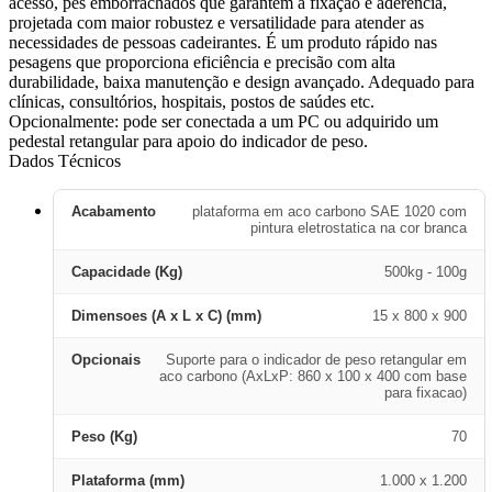
acesso, pés emborrachados que garantem a fixação e aderência,
projetada com maior robustez e versatilidade para atender as
necessidades de pessoas cadeirantes. É um produto rápido nas
pesagens que proporciona eficiência e precisão com alta
durabilidade, baixa manutenção e design avançado. Adequado para
clínicas, consultórios, hospitais, postos de saúdes etc.
Opcionalmente: pode ser conectada a um PC ou adquirido um
pedestal retangular para apoio do indicador de peso.
Dados Técnicos
Acabamento
plataforma em aco carbono SAE 1020 com
pintura eletrostatica na cor branca
Capacidade (Kg)
500kg - 100g
Dimensoes (A x L x C) (mm)
15 x 800 x 900
Opcionais
Suporte para o indicador de peso retangular em
aco carbono (AxLxP: 860 x 100 x 400 com base
para fixacao)
Peso (Kg)
70
Plataforma (mm)
1.000 x 1.200