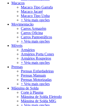
Macacos
Macaco Tipo Garrafa
Macaco Jacaré
Macaco Tipo Unha
+ Veja mais opções
Movimentação
Carros Armazém
Carros Oficina
Carros Pantográficos
+ Veja mais opções
Móveis
Armários
Armários Porta Cones
Armários Roupeiros
+ Veja mais opções
Prensas
Prensas Enfardadeiras
Prensas Manuais
Prensas Motorizadas
+ Veja mais opções
Máquina de Solda
Corte à Plasma
Máquina de Solda Eletrodo
Máquina de Solda MIG
+ Veja mais opções