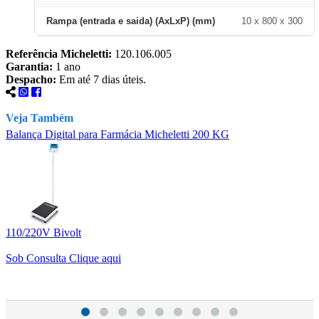
Rampa (entrada e saida) (AxLxP) (mm)
10 x 800 x 300
Referência Micheletti:
120.106.005
Garantia:
1 ano
Despacho:
Em até 7 dias úteis.
Veja Também
Balança Digital para Farmácia Micheletti 200 KG
B
110/220V Bivolt
1
Sob Consulta
Clique aqui
S