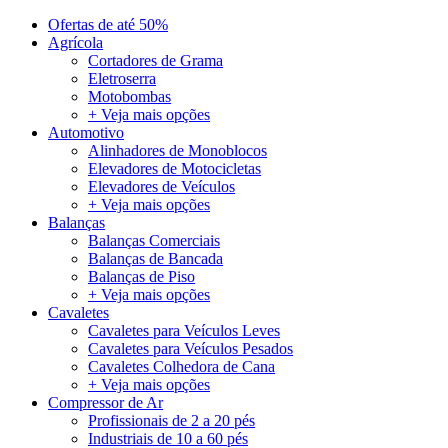
Ofertas de até 50%
Agrícola
Cortadores de Grama
Eletroserra
Motobombas
+ Veja mais opções
Automotivo
Alinhadores de Monoblocos
Elevadores de Motocicletas
Elevadores de Veículos
+ Veja mais opções
Balanças
Balanças Comerciais
Balanças de Bancada
Balanças de Piso
+ Veja mais opções
Cavaletes
Cavaletes para Veículos Leves
Cavaletes para Veículos Pesados
Cavaletes Colhedora de Cana
+ Veja mais opções
Compressor de Ar
Profissionais de 2 a 20 pés
Industriais de 10 a 60 pés