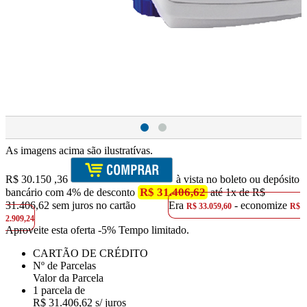
As imagens acima são ilustratívas.
R$
30.150
,36
à vista no boleto ou depósito
R$ 31.406,62
bancário com 4% de desconto
até 1x de R$
31.406,62 sem juros no cartão
Era
- economize
R$ 33.059,60
R$
2.909,24
Aproveite esta oferta
-5% Tempo limitado.
CARTÃO DE CRÉDITO
Nº de Parcelas
Valor da Parcela
1 parcela de
R$ 31.406,62 s/ juros