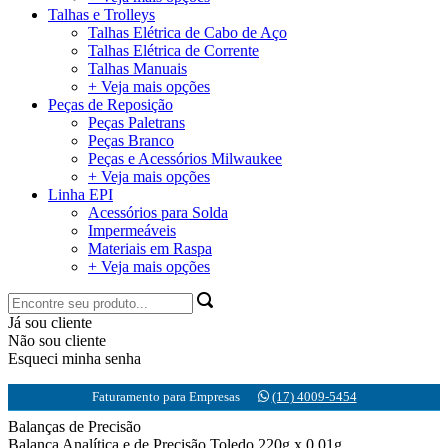
Talhas e Trolleys
Talhas Elétrica de Cabo de Aço
Talhas Elétrica de Corrente
Talhas Manuais
+ Veja mais opções
Peças de Reposição
Peças Paletrans
Peças Branco
Peças e Acessórios Milwaukee
+ Veja mais opções
Linha EPI
Acessórios para Solda
Impermeáveis
Materiais em Raspa
+ Veja mais opções
Já sou cliente
Não sou cliente
Esqueci minha senha
Faturamento para Empresas
(17) 4009-5454
Balanças de Precisão
Balança Analítica e de Precisão Toledo 220g x 0,01g