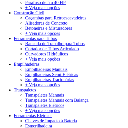
Parafuso de 5 a 40 HP
+ Veja mais opções
Construção Civil
Caçambas para Retroescavadeiras
Alisadoras de Concreto
Betoneiras e Misturadores
+ Veja mais opções
Ferramentas para Tubos
Bancada de Trabalho para Tubos
Cortador de Tubos Articulado
Curvadores Hidráulicos
+ Veja mais opções
Empilhadeiras
Empilhadeiras Manuais
Empilhadeiras Semi-Elétricas
Empilhadeiras Tracionárias
+ Veja mais opções
Transpaletes
Transpaletes Manuais
Transpaletes Manuais com Balança
Transpaletes Elétricos
+ Veja mais opções
Ferramentas Elétricas
Chaves de Impacto à Bateria
Esmerilhadeira