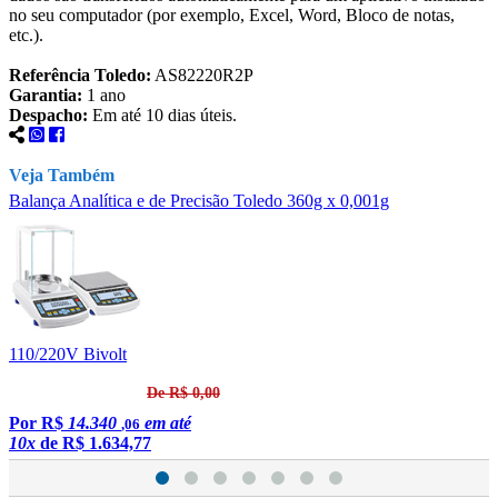
no seu computador (por exemplo, Excel, Word, Bloco de notas,
etc.).
Referência Toledo:
AS82220R2P
Garantia:
1 ano
Despacho:
Em até 10 dias úteis.
Veja Também
Balança Analítica e de Precisão Toledo 360g x 0,001g
B
110/220V Bivolt
1
De R$ 0,00
Por
R$
14.340
em até
,06
10x
de
R$ 1.634,77
1