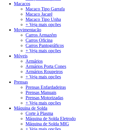
Macacos
Macaco Tipo Garrafa
Macaco Jacaré
Macaco Tipo Unha
+ Veja mais opções
Movimentação
Carros Armazém
Carros Oficina
Carros Pantográficos
+ Veja mais opções
Móveis
Armários
Armários Porta Cones
Armários Roupeiros
+ Veja mais opções
Prensas
Prensas Enfardadeiras
Prensas Manuais
Prensas Motorizadas
+ Veja mais opções
Máquina de Solda
Corte à Plasma
Máquina de Solda Eletrodo
Máquina de Solda MIG
+ Veja mais opções