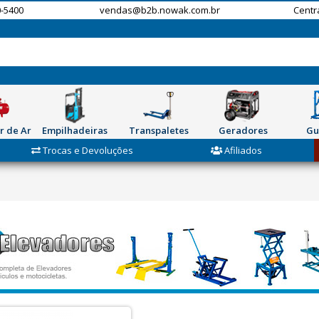
-5400
vendas@b2b.nowak.com.br
Centr
r de Ar
Empilhadeiras
Transpaletes
Geradores
Gu
Trocas e Devoluções
Afiliados