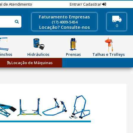
al de Atendimento
Entrar/ Cadastrar
Faturamento Empresas
(17) 4009-5454
0
Locação? Consulte-nos
inchos
Hidráulicos
Prensas
Talhas e Trolleys
Locação de Máquinas