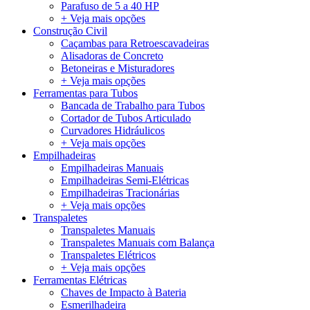
Parafuso de 5 a 40 HP
+ Veja mais opções
Construção Civil
Caçambas para Retroescavadeiras
Alisadoras de Concreto
Betoneiras e Misturadores
+ Veja mais opções
Ferramentas para Tubos
Bancada de Trabalho para Tubos
Cortador de Tubos Articulado
Curvadores Hidráulicos
+ Veja mais opções
Empilhadeiras
Empilhadeiras Manuais
Empilhadeiras Semi-Elétricas
Empilhadeiras Tracionárias
+ Veja mais opções
Transpaletes
Transpaletes Manuais
Transpaletes Manuais com Balança
Transpaletes Elétricos
+ Veja mais opções
Ferramentas Elétricas
Chaves de Impacto à Bateria
Esmerilhadeira