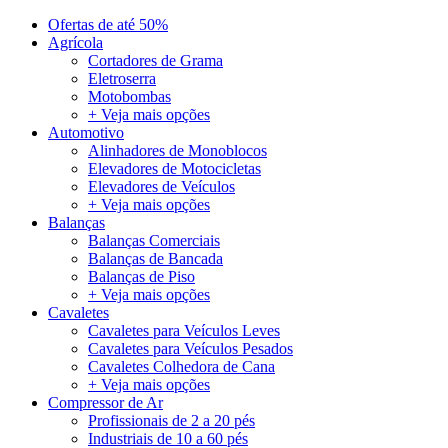
Ofertas de até 50%
Agrícola
Cortadores de Grama
Eletroserra
Motobombas
+ Veja mais opções
Automotivo
Alinhadores de Monoblocos
Elevadores de Motocicletas
Elevadores de Veículos
+ Veja mais opções
Balanças
Balanças Comerciais
Balanças de Bancada
Balanças de Piso
+ Veja mais opções
Cavaletes
Cavaletes para Veículos Leves
Cavaletes para Veículos Pesados
Cavaletes Colhedora de Cana
+ Veja mais opções
Compressor de Ar
Profissionais de 2 a 20 pés
Industriais de 10 a 60 pés