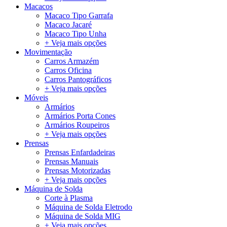
Macacos
Macaco Tipo Garrafa
Macaco Jacaré
Macaco Tipo Unha
+ Veja mais opções
Movimentação
Carros Armazém
Carros Oficina
Carros Pantográficos
+ Veja mais opções
Móveis
Armários
Armários Porta Cones
Armários Roupeiros
+ Veja mais opções
Prensas
Prensas Enfardadeiras
Prensas Manuais
Prensas Motorizadas
+ Veja mais opções
Máquina de Solda
Corte à Plasma
Máquina de Solda Eletrodo
Máquina de Solda MIG
+ Veja mais opções