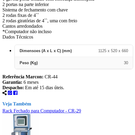
2 portas na parte inferior
Sistema de fechamento com chave
2 rodas fixas de 4``
2 rodas giratórias de 4``, uma com freio
Cantos arredondados
*Computador não incluso
Dados Técnicos
Dimensoes (A x L x C) (mm)
1125 x 520 x 660
Peso (Kg)
30
Referência Marcon:
CR-44
Garantia:
6 meses
Despacho:
Em até 15 dias úteis.
Veja Também
Rack Fechado para Computador - CR-29
R