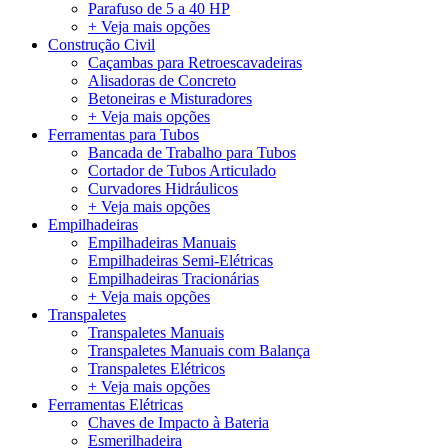
Parafuso de 5 a 40 HP
+ Veja mais opções
Construção Civil
Caçambas para Retroescavadeiras
Alisadoras de Concreto
Betoneiras e Misturadores
+ Veja mais opções
Ferramentas para Tubos
Bancada de Trabalho para Tubos
Cortador de Tubos Articulado
Curvadores Hidráulicos
+ Veja mais opções
Empilhadeiras
Empilhadeiras Manuais
Empilhadeiras Semi-Elétricas
Empilhadeiras Tracionárias
+ Veja mais opções
Transpaletes
Transpaletes Manuais
Transpaletes Manuais com Balança
Transpaletes Elétricos
+ Veja mais opções
Ferramentas Elétricas
Chaves de Impacto à Bateria
Esmerilhadeira