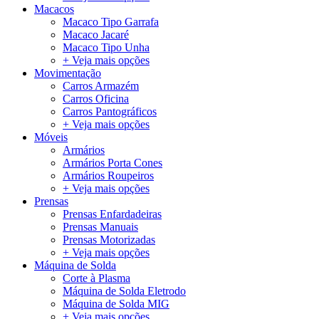
Macacos
Macaco Tipo Garrafa
Macaco Jacaré
Macaco Tipo Unha
+ Veja mais opções
Movimentação
Carros Armazém
Carros Oficina
Carros Pantográficos
+ Veja mais opções
Móveis
Armários
Armários Porta Cones
Armários Roupeiros
+ Veja mais opções
Prensas
Prensas Enfardadeiras
Prensas Manuais
Prensas Motorizadas
+ Veja mais opções
Máquina de Solda
Corte à Plasma
Máquina de Solda Eletrodo
Máquina de Solda MIG
+ Veja mais opções