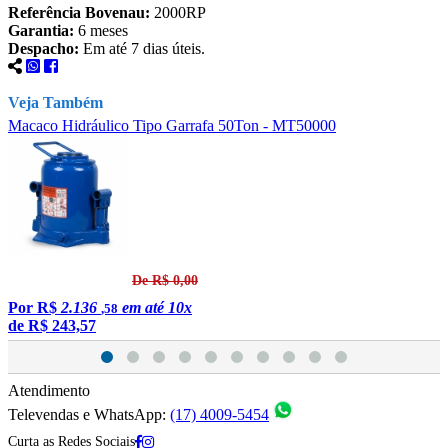
Referência Bovenau:
2000RP
Garantia:
6 meses
Despacho:
Em até 7 dias úteis.
Veja Também
Macaco Hidráulico Tipo Garrafa 50Ton - MT50000
M
De R$ 0,00
Por
R$
2.136
em até 10x
,58
de
R$ 243,57
Atendimento
Televendas e WhatsApp:
(17) 4009-5454
Curta as Redes Sociais