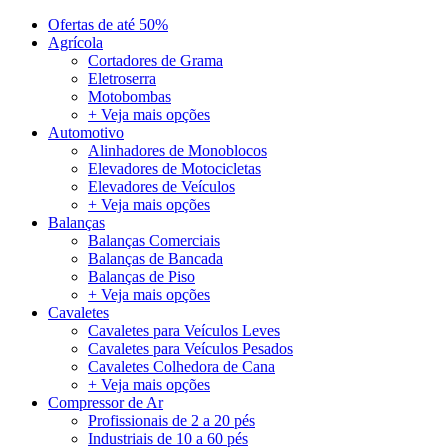
Ofertas de até 50%
Agrícola
Cortadores de Grama
Eletroserra
Motobombas
+ Veja mais opções
Automotivo
Alinhadores de Monoblocos
Elevadores de Motocicletas
Elevadores de Veículos
+ Veja mais opções
Balanças
Balanças Comerciais
Balanças de Bancada
Balanças de Piso
+ Veja mais opções
Cavaletes
Cavaletes para Veículos Leves
Cavaletes para Veículos Pesados
Cavaletes Colhedora de Cana
+ Veja mais opções
Compressor de Ar
Profissionais de 2 a 20 pés
Industriais de 10 a 60 pés