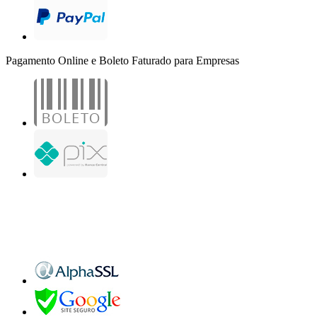
Pagamento Online e Boleto Faturado para Empresas
B2B Marketing Digital Ltda. - CNPJ: 30.982.982/0001-25
R. Jair Martins M. H., 500 - Sala 204
São José do Rio Preto - SP
Copyright 2000-2026 - Todos os direitos reservados. Desenvolvido por B2B Marketing
Digital.