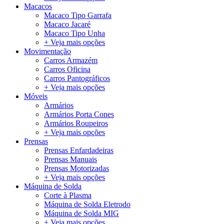
Macacos
Macaco Tipo Garrafa
Macaco Jacaré
Macaco Tipo Unha
+ Veja mais opções
Movimentação
Carros Armazém
Carros Oficina
Carros Pantográficos
+ Veja mais opções
Móveis
Armários
Armários Porta Cones
Armários Roupeiros
+ Veja mais opções
Prensas
Prensas Enfardadeiras
Prensas Manuais
Prensas Motorizadas
+ Veja mais opções
Máquina de Solda
Corte à Plasma
Máquina de Solda Eletrodo
Máquina de Solda MIG
+ Veja mais opções