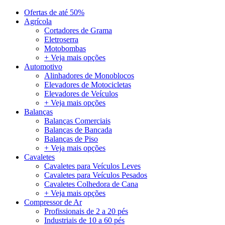
Ofertas de até 50%
Agrícola
Cortadores de Grama
Eletroserra
Motobombas
+ Veja mais opções
Automotivo
Alinhadores de Monoblocos
Elevadores de Motocicletas
Elevadores de Veículos
+ Veja mais opções
Balanças
Balanças Comerciais
Balanças de Bancada
Balanças de Piso
+ Veja mais opções
Cavaletes
Cavaletes para Veículos Leves
Cavaletes para Veículos Pesados
Cavaletes Colhedora de Cana
+ Veja mais opções
Compressor de Ar
Profissionais de 2 a 20 pés
Industriais de 10 a 60 pés