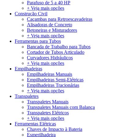
Parafuso de 5 a 40 HP
+ Veja mais opções
Construção Civil
Caçambas para Retroescavadeiras
Alisadoras de Concreto
Betoneiras e Misturadores
+ Veja mais opções
Ferramentas para Tubos
Bancada de Trabalho para Tubos
Cortador de Tubos Articulado
Curvadores Hidráulicos
+ Veja mais opções
Empilhadeiras
Empilhadeiras Manuais
Empilhadeiras Semi-Elétricas
Empilhadeiras Tracionárias
+ Veja mais opções
Transpaletes
Transpaletes Manuais
Transpaletes Manuais com Balança
Transpaletes Elétricos
+ Veja mais opções
Ferramentas Elétricas
Chaves de Impacto à Bateria
Esmerilhadeira