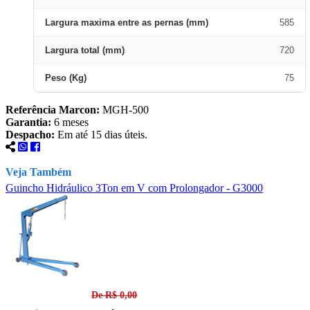
Largura maxima entre as pernas (mm)
585
Largura total (mm)
720
Peso (Kg)
75
Referência Marcon:
MGH-500
Garantia:
6 meses
Despacho:
Em até 15 dias úteis.
Veja Também
Guincho Hidráulico 3Ton em V com Prolongador - G3000
G
De R$ 0,00