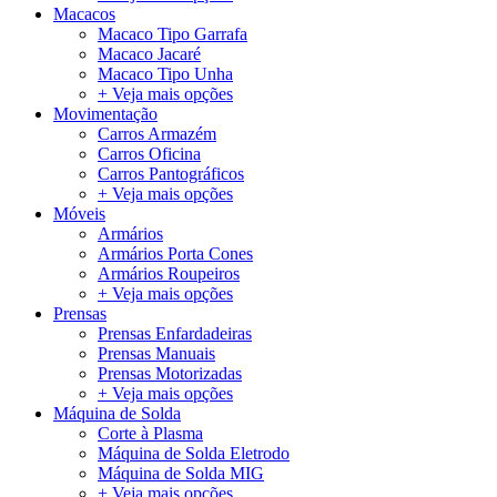
Macacos
Macaco Tipo Garrafa
Macaco Jacaré
Macaco Tipo Unha
+ Veja mais opções
Movimentação
Carros Armazém
Carros Oficina
Carros Pantográficos
+ Veja mais opções
Móveis
Armários
Armários Porta Cones
Armários Roupeiros
+ Veja mais opções
Prensas
Prensas Enfardadeiras
Prensas Manuais
Prensas Motorizadas
+ Veja mais opções
Máquina de Solda
Corte à Plasma
Máquina de Solda Eletrodo
Máquina de Solda MIG
+ Veja mais opções