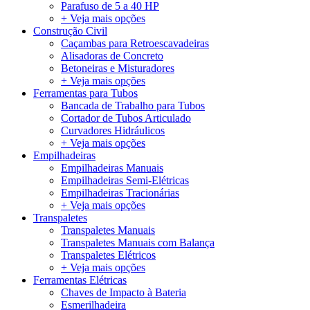
Parafuso de 5 a 40 HP
+ Veja mais opções
Construção Civil
Caçambas para Retroescavadeiras
Alisadoras de Concreto
Betoneiras e Misturadores
+ Veja mais opções
Ferramentas para Tubos
Bancada de Trabalho para Tubos
Cortador de Tubos Articulado
Curvadores Hidráulicos
+ Veja mais opções
Empilhadeiras
Empilhadeiras Manuais
Empilhadeiras Semi-Elétricas
Empilhadeiras Tracionárias
+ Veja mais opções
Transpaletes
Transpaletes Manuais
Transpaletes Manuais com Balança
Transpaletes Elétricos
+ Veja mais opções
Ferramentas Elétricas
Chaves de Impacto à Bateria
Esmerilhadeira