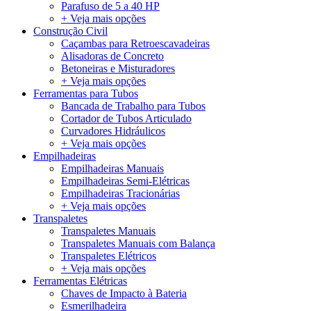
Parafuso de 5 a 40 HP
+ Veja mais opções
Construção Civil
Caçambas para Retroescavadeiras
Alisadoras de Concreto
Betoneiras e Misturadores
+ Veja mais opções
Ferramentas para Tubos
Bancada de Trabalho para Tubos
Cortador de Tubos Articulado
Curvadores Hidráulicos
+ Veja mais opções
Empilhadeiras
Empilhadeiras Manuais
Empilhadeiras Semi-Elétricas
Empilhadeiras Tracionárias
+ Veja mais opções
Transpaletes
Transpaletes Manuais
Transpaletes Manuais com Balança
Transpaletes Elétricos
+ Veja mais opções
Ferramentas Elétricas
Chaves de Impacto à Bateria
Esmerilhadeira