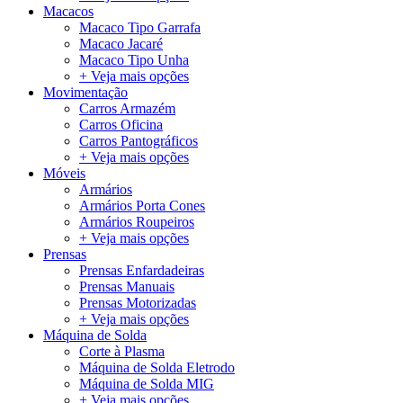
Macacos
Macaco Tipo Garrafa
Macaco Jacaré
Macaco Tipo Unha
+ Veja mais opções
Movimentação
Carros Armazém
Carros Oficina
Carros Pantográficos
+ Veja mais opções
Móveis
Armários
Armários Porta Cones
Armários Roupeiros
+ Veja mais opções
Prensas
Prensas Enfardadeiras
Prensas Manuais
Prensas Motorizadas
+ Veja mais opções
Máquina de Solda
Corte à Plasma
Máquina de Solda Eletrodo
Máquina de Solda MIG
+ Veja mais opções