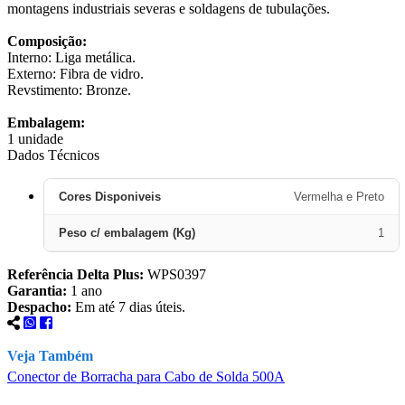
montagens industriais severas e soldagens de tubulações.
Composição:
Interno: Liga metálica.
Externo: Fibra de vidro.
Revstimento: Bronze.
Embalagem:
1 unidade
Dados Técnicos
Cores Disponiveis
Vermelha e Preto
Peso c/ embalagem (Kg)
1
Referência Delta Plus:
WPS0397
Garantia:
1 ano
Despacho:
Em até 7 dias úteis.
Veja Também
Conector de Borracha para Cabo de Solda 500A
E