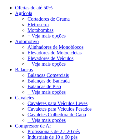
Ofertas de até 50%
Agrícola
Cortadores de Grama
Eletroserra
Motobombas
+ Veja mais opções
Automotivo
Alinhadores de Monoblocos
Elevadores de Motocicletas
Elevadores de Veículos
+ Veja mais opções
Balanças
Balanças Comerciais
Balanças de Bancada
Balanças de Piso
+ Veja mais opções
Cavaletes
Cavaletes para Veículos Leves
Cavaletes para Veículos Pesados
Cavaletes Colhedora de Cana
+ Veja mais opções
Compressor de Ar
Profissionais de 2 a 20 pés
Industriais de 10 a 60 pés