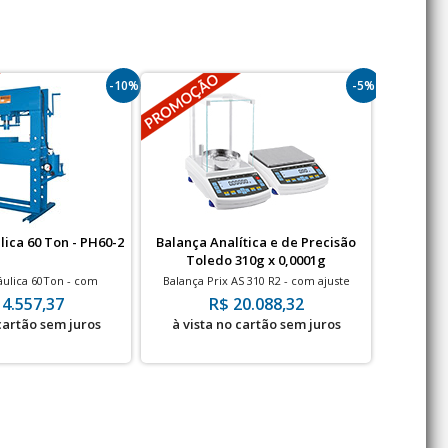
-10%
-5%
ica 60 Ton - PH60-2
Balança Analítica e de Precisão
Empilhade
Toledo 310g x 0,0001g
áulica 60Ton - com
Balança Prix AS 310 R2 - com ajuste
Capacidade
nômetro
interno - 310g x 0,0001g
14.557,37
R$ 20.088,32
R$ 
 cartão sem juros
à vista no cartão sem juros
à vis
F