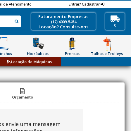
al de Atendimento
Entrar/ Cadastrar
Faturamento Empresas
(17) 4009-5454
0
Locação? Consulte-nos
inchos
Hidráulicos
Prensas
Talhas e Trolleys
Locação de Máquinas
Orçamento
os envie uma mensagem