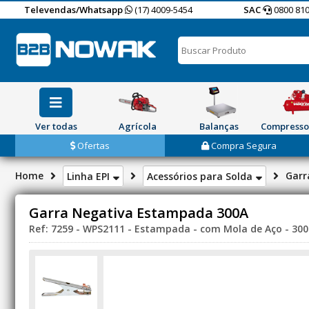
Televendas/Whatsapp
(17) 4009-5454
SAC
0800 810
Ver todas
Agrícola
Balanças
Compresso
Ofertas
Compra Segura
Home
Garr
Linha EPI
Acessórios para Solda
Garra Negativa Estampada 300A
Ref: 7259 - WPS2111 - Estampada - com Mola de Aço - 300