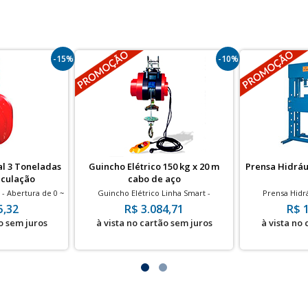
-15%
-10%
al 3 Toneladas
Guincho Elétrico 150 kg x 20 m
Prensa Hidrául
iculação
cabo de aço
 - Abertura de 0 ~
Guincho Elétrico Linha Smart -
Prensa Hidr
m
Capacidade de carga de até 150 kg
Ma
5,32
R$ 3.084,71
R$ 
o sem juros
à vista no cartão sem juros
à vista no