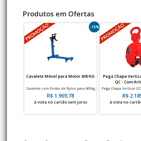
Produtos em Ofertas
-10%
Cavalete Móvel para Motor 600 KG
Pega Chapa Vertic
QC - Com Art
Cavalete com Rodas de Nylon para 600kg
Pega Chapa Vertical QC
- Bovenau
30 m
R$ 1.969,78
R$ 2.18
à vista no cartão sem juros
à vista no cartã