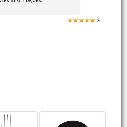
ores informações.
(0)