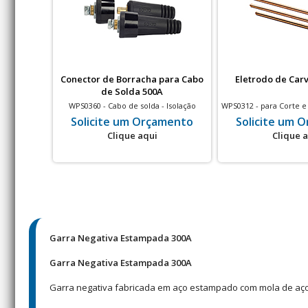
Conector de Borracha para Cabo
Eletrodo de Carv
de Solda 500A
WPS0360 - Cabo de solda - Isolação
WPS0312 - para Corte e
térmica - Corrente de 500 A - 5 un
ar (chanfrar) - 3/8"
Solicite um Orçamento
Solicite um 
Clique aqui
Clique 
Garra Negativa Estampada 300A
Garra Negativa Estampada 300A
Garra negativa fabricada em aço estampado com mola de aço