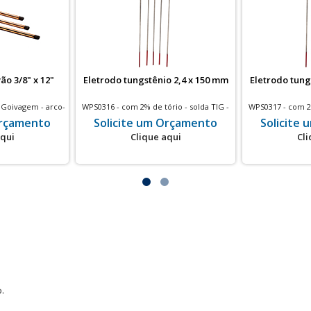
ão 3/8" x 12"
Eletrodo tungstênio 2,4 x 150 mm
Eletrodo tung
 Goivagem - arco-
WPS0316 - com 2% de tório - solda TIG -
WPS0317 - com 2%
 x 12" - 50 un
2,4 x 150 mm - 10 un
3,2 x 1
Orçamento
Solicite um Orçamento
Solicite
aqui
Clique aqui
Cli
.