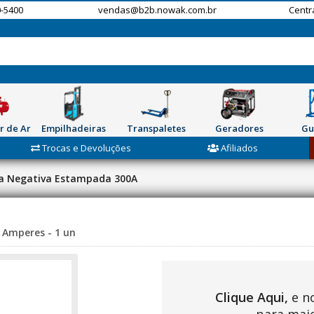
-5400
vendas@b2b.nowak.com.br
Centr
r de Ar
Empilhadeiras
Transpaletes
Geradores
Gu
Trocas e Devoluções
Afiliados
a Negativa Estampada 300A
 Amperes - 1 un
Clique Aqui,
e n