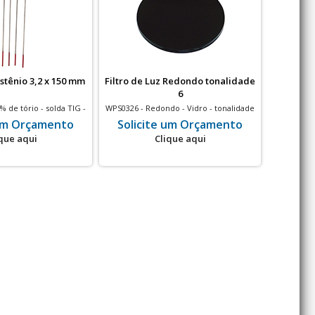
stênio 3,2 x 150 mm
Filtro de Luz Redondo tonalidade
Filtro d
6
 de tório - solda TIG -
WPS0326 - Redondo - Vidro - tonalidade
WPS2108 - 
50 mm - 10 un
6 - Ø50mm - 100 un
 um Orçamento
Solicite um Orçamento
Soli
que aqui
Clique aqui