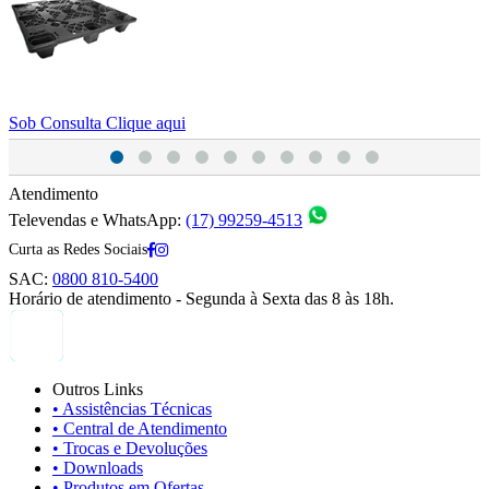
Sob Consulta
Clique aqui
S
Atendimento
Televendas e WhatsApp:
(17) 99259-4513
Curta as Redes Sociais
SAC:
0800 810-5400
Horário de atendimento - Segunda à Sexta das 8 às 18h.
Outros Links
• Assistências Técnicas
• Central de Atendimento
• Trocas e Devoluções
• Downloads
• Produtos em Ofertas