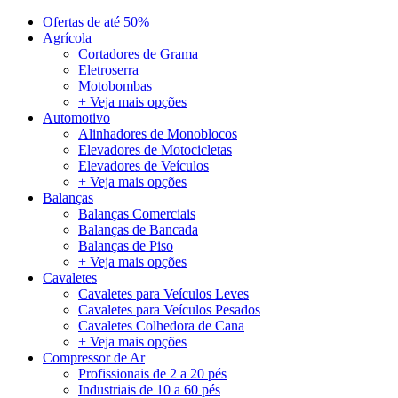
Ofertas de até 50%
Agrícola
Cortadores de Grama
Eletroserra
Motobombas
+ Veja mais opções
Automotivo
Alinhadores de Monoblocos
Elevadores de Motocicletas
Elevadores de Veículos
+ Veja mais opções
Balanças
Balanças Comerciais
Balanças de Bancada
Balanças de Piso
+ Veja mais opções
Cavaletes
Cavaletes para Veículos Leves
Cavaletes para Veículos Pesados
Cavaletes Colhedora de Cana
+ Veja mais opções
Compressor de Ar
Profissionais de 2 a 20 pés
Industriais de 10 a 60 pés