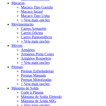
Macacos
Macaco Tipo Garrafa
Macaco Jacaré
Macaco Tipo Unha
+ Veja mais opções
Movimentação
Carros Armazém
Carros Oficina
Carros Pantográficos
+ Veja mais opções
Móveis
Armários
Armários Porta Cones
Armários Roupeiros
+ Veja mais opções
Prensas
Prensas Enfardadeiras
Prensas Manuais
Prensas Motorizadas
+ Veja mais opções
Máquina de Solda
Corte à Plasma
Máquina de Solda Eletrodo
Máquina de Solda MIG
+ Veja mais opções