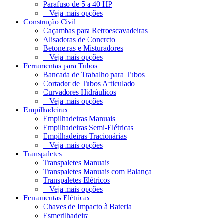
Parafuso de 5 a 40 HP
+ Veja mais opções
Construção Civil
Caçambas para Retroescavadeiras
Alisadoras de Concreto
Betoneiras e Misturadores
+ Veja mais opções
Ferramentas para Tubos
Bancada de Trabalho para Tubos
Cortador de Tubos Articulado
Curvadores Hidráulicos
+ Veja mais opções
Empilhadeiras
Empilhadeiras Manuais
Empilhadeiras Semi-Elétricas
Empilhadeiras Tracionárias
+ Veja mais opções
Transpaletes
Transpaletes Manuais
Transpaletes Manuais com Balança
Transpaletes Elétricos
+ Veja mais opções
Ferramentas Elétricas
Chaves de Impacto à Bateria
Esmerilhadeira