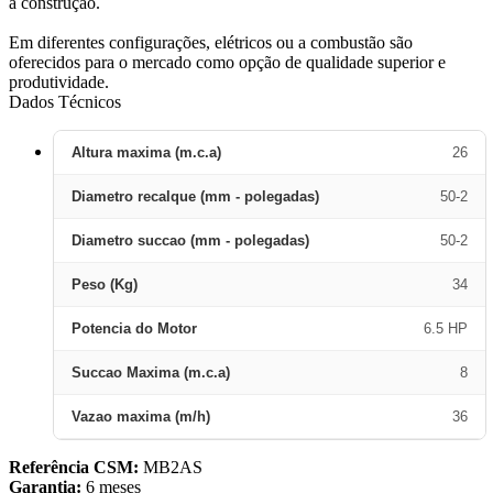
a construção.
Em diferentes configurações, elétricos ou a combustão são
oferecidos para o mercado como opção de qualidade superior e
produtividade.
Dados Técnicos
Altura maxima (m.c.a)
26
Diametro recalque (mm - polegadas)
50-2
Diametro succao (mm - polegadas)
50-2
Peso (Kg)
34
Potencia do Motor
6.5 HP
Succao Maxima (m.c.a)
8
Vazao maxima (m/h)
36
Referência CSM:
MB2AS
Garantia:
6 meses