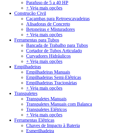
Parafuso de 5 a 40 HP
+ Veja mais opções
Construção Civil
Caçambas para Retroescavadeiras
Alisadoras de Concreto
Betoneiras e Misturadores
+ Veja mais opções
Ferramentas para Tubos
Bancada de Trabalho para Tubos
Cortador de Tubos Articulado
Curvadores Hidráulicos
+ Veja mais opções
Empilhadeiras
Empilhadeiras Manuais
Empilhadeiras Semi-Elétricas
Empilhadeiras Tracionárias
+ Veja mais opções
Transpaletes
Transpaletes Manuais
Transpaletes Manuais com Balança
Transpaletes Elétricos
+ Veja mais opções
Ferramentas Elétricas
Chaves de Impacto à Bateria
Esmerilhadeira