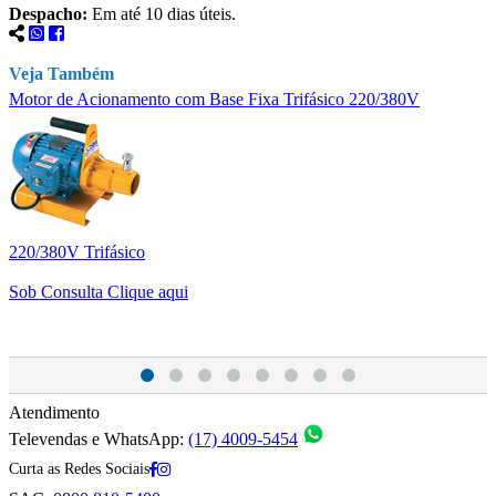
Despacho:
Em até 10 dias úteis.
Veja Também
Motor de Acionamento com Base Fixa Trifásico 220/380V
V
220/380V Trifásico
1
Sob Consulta
Clique aqui
Atendimento
Televendas e WhatsApp:
(17) 4009-5454
Curta as Redes Sociais