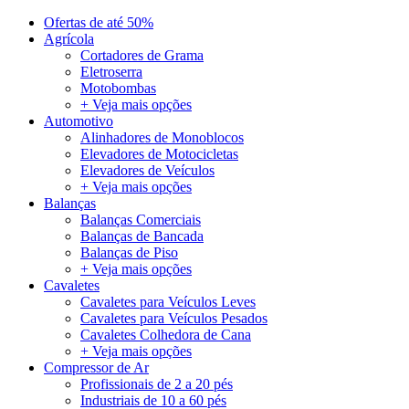
Ofertas de até 50%
Agrícola
Cortadores de Grama
Eletroserra
Motobombas
+ Veja mais opções
Automotivo
Alinhadores de Monoblocos
Elevadores de Motocicletas
Elevadores de Veículos
+ Veja mais opções
Balanças
Balanças Comerciais
Balanças de Bancada
Balanças de Piso
+ Veja mais opções
Cavaletes
Cavaletes para Veículos Leves
Cavaletes para Veículos Pesados
Cavaletes Colhedora de Cana
+ Veja mais opções
Compressor de Ar
Profissionais de 2 a 20 pés
Industriais de 10 a 60 pés