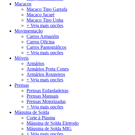
Macacos
Macaco Tipo Garrafa
Macaco Jacaré
Macaco Tipo Unha
+ Veja mais opções
Movimentação
Carros Armazém
Carros Oficina
Carros Pantográficos
+ Veja mais opções
Móveis
Armários
Armários Porta Cones
Armários Roupeiros
+ Veja mais opções
Prensas
Prensas Enfardadeiras
Prensas Manuais
Prensas Motorizadas
+ Veja mais opções
Máquina de Solda
Corte à Plasma
Máquina de Solda Eletrodo
Máquina de Solda MIG
+ Veja mais opções