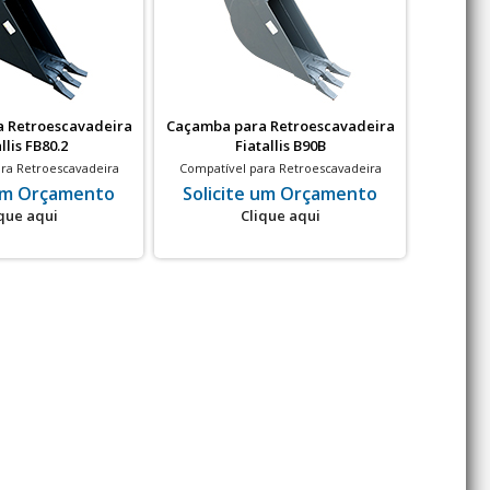
 Retroescavadeira
Caçamba para Retroescavadeira
Caçamba
llis FB80.2
Fiatallis B90B
ra Retroescavadeira
Compatível para Retroescavadeira
Compatível
LLIS FB80.2
FIATALLIS B90B
 um Orçamento
Solicite um Orçamento
Soli
que aqui
Clique aqui