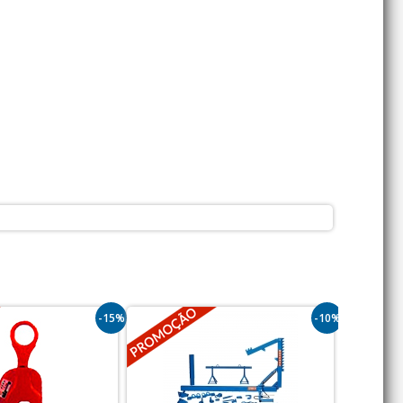
-15%
-10%