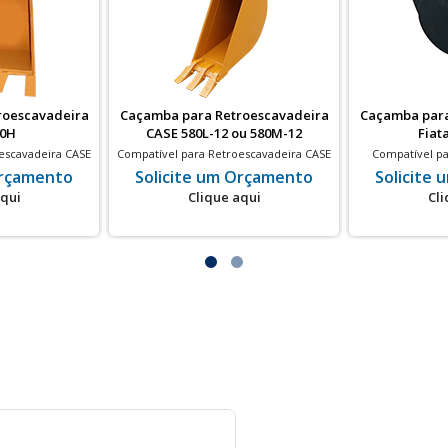
roescavadeira
Caçamba para Retroescavadeira
Caçamba para
80H
CASE 580L-12 ou 580M-12
Fiata
escavadeira CASE
Compatível para Retroescavadeira CASE
Compatível pa
580L-12 ou 580M-12
FIATA
Orçamento
Solicite um Orçamento
Solicite
aqui
Clique aqui
Cli