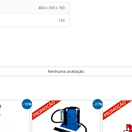
400 x 700 x 700
130
Nenhuma avaliação.
-10%
-27%