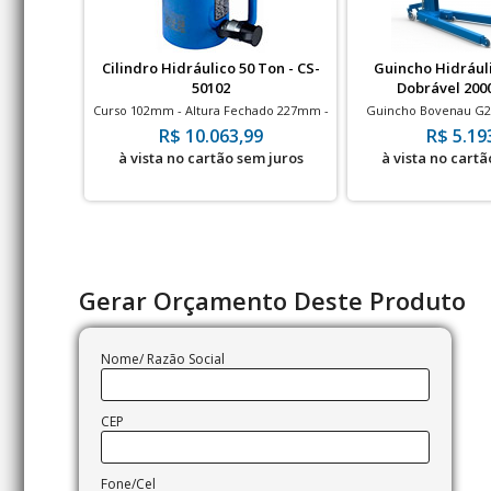
Cilindro Hidráulico 50 Ton - CS-
Guincho Hidrául
50102
Dobrável 200
Prolong
Curso 102mm - Altura Fechado 227mm -
Guincho Bovenau G20
700bar
com prolon
R$ 10.063,99
R$ 5.19
à vista no cartão sem juros
à vista no cartã
Gerar Orçamento Deste Produto
Nome/ Razão Social
CEP
Fone/Cel