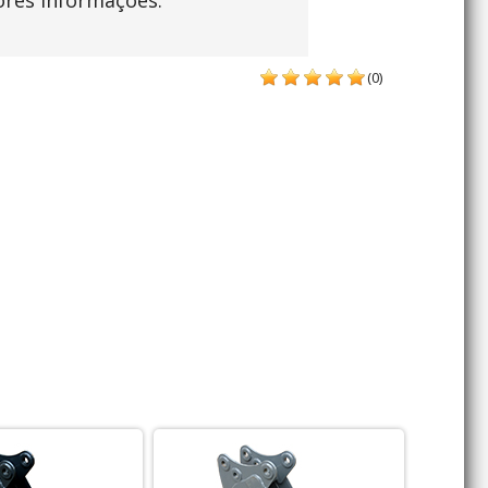
ores informações.
(0)