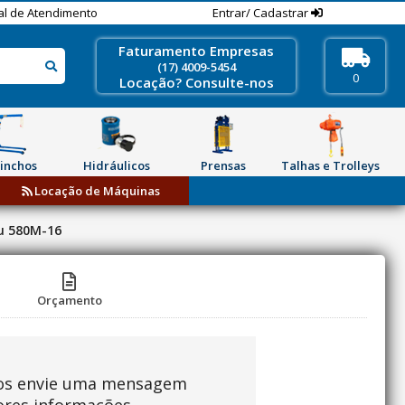
al de Atendimento
Entrar/ Cadastrar
Faturamento Empresas
(17) 4009-5454
0
Locação? Consulte-nos
inchos
Hidráulicos
Prensas
Talhas e Trolleys
Locação de Máquinas
u 580M-16
Orçamento
os envie uma mensagem