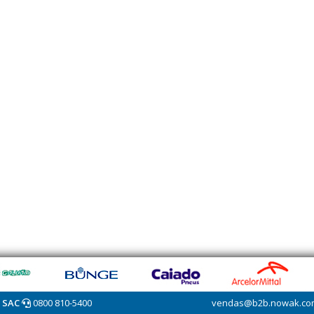
SAC
0800 810-5400
vendas@b2b.nowak.co