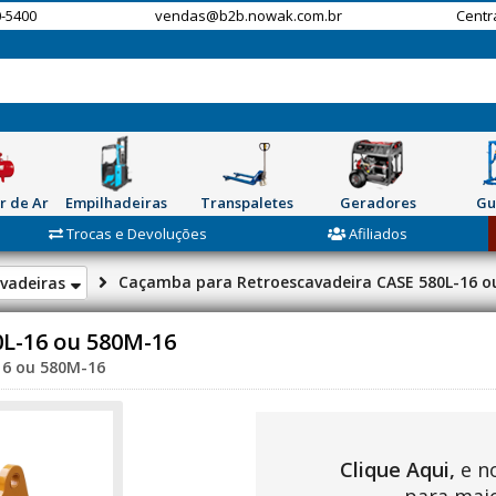
-5400
vendas@b2b.nowak.com.br
Centr
r de Ar
Empilhadeiras
Transpaletes
Geradores
Gu
Trocas e Devoluções
Afiliados
Caçamba para Retroescavadeira CASE 580L-16 o
vadeiras
L-16 ou 580M-16
16 ou 580M-16
Clique Aqui,
e n