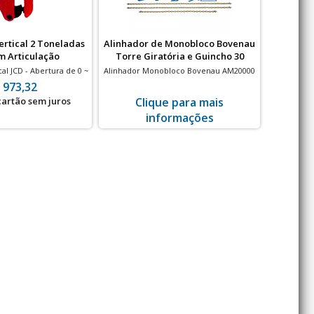
rtical 2 Toneladas
Alinhador de Monobloco Bovenau
Cilindro
m Articulação
Torre Giratória e Guincho 30
Peças
al JCD - Abertura de 0 ~
Alinhador Monobloco Bovenau AM20000
Curso 42m
30 mm
- Torre Giratória - Guincho - 30 Peças
 973,32
 cartão sem juros
Clique para mais
à vis
informações