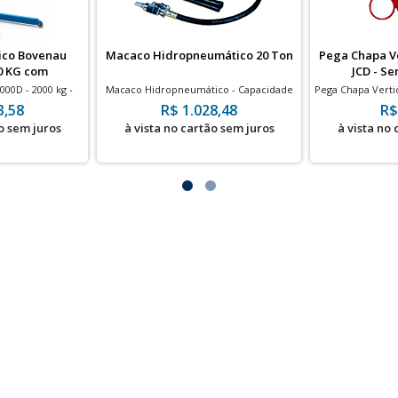
ico Bovenau
Macaco Hidropneumático 20 Ton
Pega Chapa Ve
0 KG com
JCD - Se
ador
00D - 2000 kg -
Macaco Hidropneumático - Capacidade
Pega Chapa Vertic
gador
20 Toneladas - Altura 265 mm à 506 mm
3,58
R$ 1.028,48
R$
o sem juros
à vista no cartão sem juros
à vista no