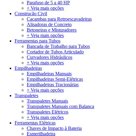
Parafuso de 5 a 40 HP
+ Veja mais opções
Construção Civil
Caçambas para Retroescavadeiras
Alisadoras de Concreto
Betoneiras e Misturadores
+ Veja mais opções
Ferramentas para Tubos
Bancada de Trabalho para Tubos
Cortador de Tubos Articulado
Curvadores Hidráulicos
+ Veja mais opções
Empilhadeiras
Empilhadeiras Manuais
Empilhadeiras Semi-Elétricas
Empilhadeiras Tracionárias
+ Veja mais opções
Transpaletes
Transpaletes Manuais
Transpaletes Manuais com Balança
Transpaletes Elétricos
+ Veja mais opções
Ferramentas Elétricas
Chaves de Impacto à Bateria
Esmerilhadeira