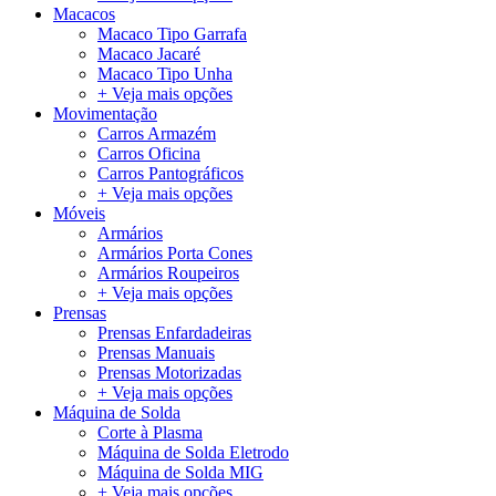
Macacos
Macaco Tipo Garrafa
Macaco Jacaré
Macaco Tipo Unha
+ Veja mais opções
Movimentação
Carros Armazém
Carros Oficina
Carros Pantográficos
+ Veja mais opções
Móveis
Armários
Armários Porta Cones
Armários Roupeiros
+ Veja mais opções
Prensas
Prensas Enfardadeiras
Prensas Manuais
Prensas Motorizadas
+ Veja mais opções
Máquina de Solda
Corte à Plasma
Máquina de Solda Eletrodo
Máquina de Solda MIG
+ Veja mais opções