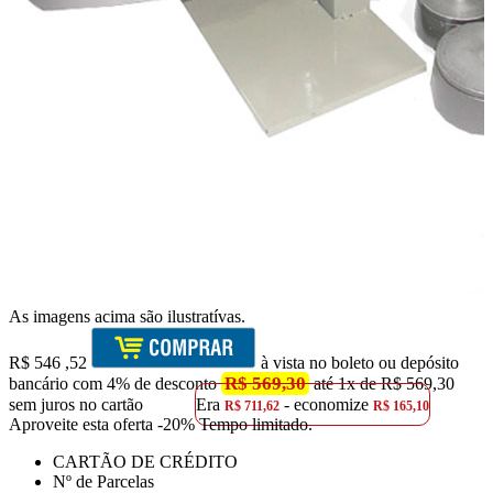
As imagens acima são ilustratívas.
R$
546
,52
à vista no boleto ou depósito
R$ 569,30
bancário com 4% de desconto
até 1x de R$ 569,30
sem juros no cartão
Era
- economize
R$ 711,62
R$ 165,10
Aproveite esta oferta
-20% Tempo limitado.
CARTÃO DE CRÉDITO
Nº de Parcelas