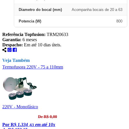
Diametro do bocal (mm)
Acompanha bocais de 20 a 63
Potencia (W)
800
Referência Topfusion:
TRM20633
Garantia:
6 meses
Despacho:
Em até 10 dias úteis.
Veja Também
Termofusora 220V - 75 a 110mm
T
220V - Monofásico
De R$ 0,00
Por
R$
1.334
em até 10x
,63