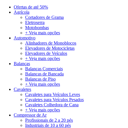
Ofertas de até 50%
Agrícola
Cortadores de Grama
Eletroserra
Motobombas
+ Veja mais opções
Automotivo
Alinhadores de Monoblocos
Elevadores de Motocicletas
Elevadores de Veículos
+ Veja mais opções
Balanças
Balanças Comerciais
Balanças de Bancada
Balanças de Piso
+ Veja mais opções
Cavaletes
Cavaletes para Veículos Leves
Cavaletes para Veículos Pesados
Cavaletes Colhedora de Cana
+ Veja mais opções
Compressor de Ar
Profissionais de 2 a 20 pés
Industriais de 10 a 60 pés