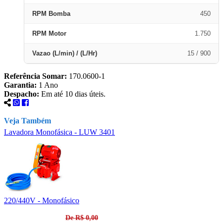
RPM Bomba
450
RPM Motor
1.750
Vazao (L/min) / (L/Hr)
15 / 900
Referência Somar:
170.0600-1
Garantia:
1 Ano
Despacho:
Em até 10 dias úteis.
Veja Também
Lavadora Monofásica - LUW 3401
L
220/440V - Monofásico
1
De R$ 0,00