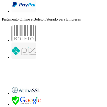
Pagamento Online e Boleto Faturado para Empresas
B2B Marketing Digital Ltda. - CNPJ: 30.982.982/0001-25
R. Jair Martins M. H., 500 - Sala 204
São José do Rio Preto - SP
Copyright 2000-2026 - Todos os direitos reservados. Desenvolvido por B2B Marketing
Digital.