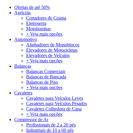
Ofertas de até 50%
Agrícola
Cortadores de Grama
Eletroserra
Motobombas
+ Veja mais opções
Automotivo
Alinhadores de Monoblocos
Elevadores de Motocicletas
Elevadores de Veículos
+ Veja mais opções
Balanças
Balanças Comerciais
Balanças de Bancada
Balanças de Piso
+ Veja mais opções
Cavaletes
Cavaletes para Veículos Leves
Cavaletes para Veículos Pesados
Cavaletes Colhedora de Cana
+ Veja mais opções
Compressor de Ar
Profissionais de 2 a 20 pés
Industriais de 10 a 60 pés