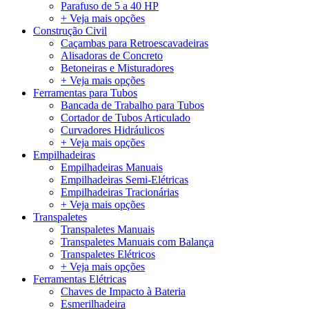
Parafuso de 5 a 40 HP
+ Veja mais opções
Construção Civil
Caçambas para Retroescavadeiras
Alisadoras de Concreto
Betoneiras e Misturadores
+ Veja mais opções
Ferramentas para Tubos
Bancada de Trabalho para Tubos
Cortador de Tubos Articulado
Curvadores Hidráulicos
+ Veja mais opções
Empilhadeiras
Empilhadeiras Manuais
Empilhadeiras Semi-Elétricas
Empilhadeiras Tracionárias
+ Veja mais opções
Transpaletes
Transpaletes Manuais
Transpaletes Manuais com Balança
Transpaletes Elétricos
+ Veja mais opções
Ferramentas Elétricas
Chaves de Impacto à Bateria
Esmerilhadeira