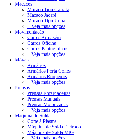
Macacos
Macaco Tipo Garrafa
Macaco Jacaré
Macaco Tipo Unha
+ Veja mais opções
Movimentação
Carros Armazém
Carros Oficina
Carros Pantográficos
+ Veja mais opções
Móveis
Armários
Armários Porta Cones
Armários Roupeiros
+ Veja mais opções
Prensas
Prensas Enfardadeiras
Prensas Manuais
Prensas Motorizadas
+ Veja mais opções
Máquina de Solda
Corte à Plasma
Máquina de Solda Eletrodo
Máquina de Solda MIG
+ Veja mais opções