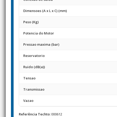
Dimensoes (A x L x C) (mm)
Peso (Kg)
Potencia do Motor
Pressao maxima (bar)
Reservatorio
Ruido (dB(a))
Tensao
Transmissao
Vazao
Referência Techto:
000612