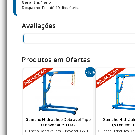
Garantia:
1 ano
Despacho:
Em até 10 dias úteis.
Avaliações
Produtos em Ofertas
-10%
Guincho Hidráulico Dobravel Tipo
Guincho Hidrául
U Bovenau 500 KG
0,5Ton em U
Guincho Dobrável em U Bovenau G501U
Guincho Hidráulico Do