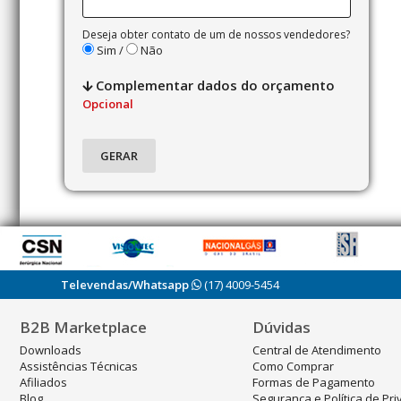
Deseja obter contato de um de nossos vendedores?
Sim /
Não
Complementar dados do orçamento
Opcional
Televendas/Whatsapp
(17) 4009-5454
B2B Marketplace
Dúvidas
Downloads
Central de Atendimento
Assistências Técnicas
Como Comprar
Afiliados
Formas de Pagamento
Blog
Segurança e Política de Pr