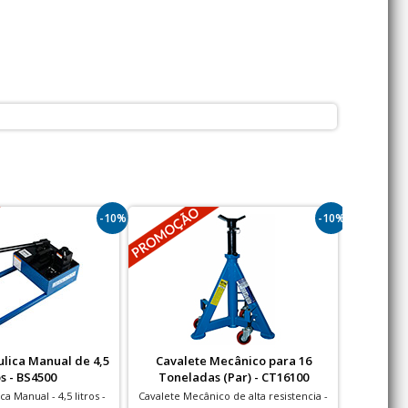
-10%
-10%
lica Manual de 4,5
Cavalete Mecânico para 16
Trolley
os - BS4500
Toneladas (Par) - CT16100
a Manual - 4,5 litros -
Cavalete Mecânico de alta resistencia -
Trole 