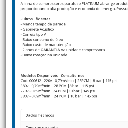
A linha de compressores parafuso PLATINUM abrange produtos
proporcionando alta produção e economia de energia. Possu
- Filtros Eficientes
- Menos tempo de parada
- Gabinete Acústico
- Correia tipo V
- Baixo consumo de óleo
- Baixo custo de manutenção
- 2 anos de
GARANTIA
na unidade compressora
- Baixa rotação na unidade.
Modelos Disponíveis - Consulte-nos
Cod: 000612 - 220v - 0,79m³/min | 28PCM | 8 bar | 115 psi
380v - 0,79m³/min | 28 PCM |8 bar | 115 psi
220v - 0.69m³/min |24 PCM |10 bar | 145 psi
380v - 0.69m³/min | 24 PCM | 10 bar | 145 psi
Dados Técnicos
Conexao de saida