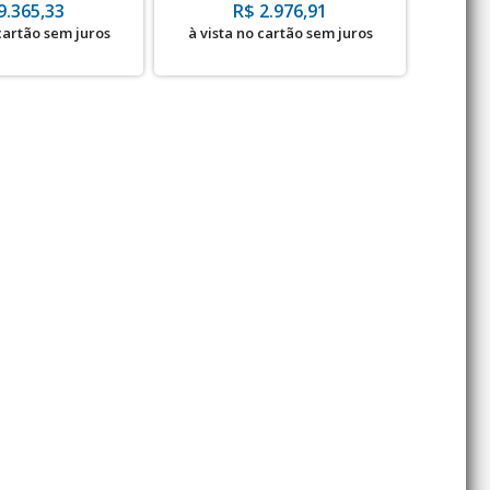
700bar
Alt. mínima 660mm - Par
tonelada
9.365,33
R$ 2.976,91
 cartão sem juros
à vista no cartão sem juros
à vis