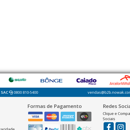
SAC
0800 810-5400
vendas@b2b.nowak.co
Formas de Pagamento
Redes Socia
Clique e Compa
Sociais
ivacidade