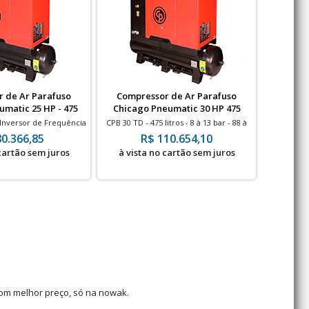
 de Ar Parafuso
Compressor de Ar Parafuso
matic 25 HP - 475
Chicago Pneumatic 30 HP 475
 com Secador
Litros com Secador
Inversor de Frequência
CPB 30 TD - 475 litros - 8 à 13 bar - 88 à
 13 bar - 67 à 99 pés - 25
125 pés - 30 HP
80.366,85
R$ 110.654,10
HP
 cartão sem juros
à vista no cartão sem juros
com melhor preço, só na nowak.