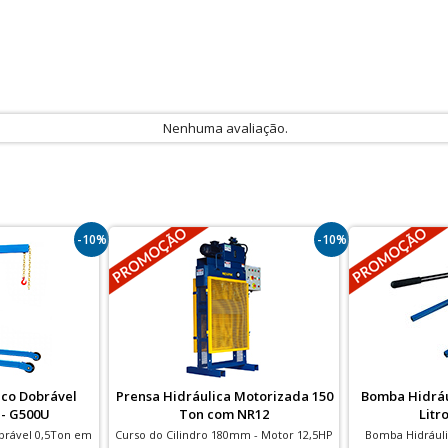
Nenhuma avaliação.
-10%
-10%
ico Dobrável
Prensa Hidráulica Motorizada 150
Bomba Hidráu
 - G500U
Ton com NR12
Litr
brável 0,5Ton em
Curso do Cilindro 180mm - Motor 12,5HP
Bomba Hidráulic