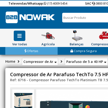
Televendas/Whatsapp
(17) 4009-5454
SAC
0800 810
Ver todas
Agrícola
Balanças
Compresso
Ofertas
Compra Segura
Home
Compressor de Ar
Parafuso de 5 a 40 HP
Compressor de Ar Parafuso TechTo 7.5 HP 
Ref: 6716 - Compressor Parafuso TechTo Platinium TB 7.5 HP