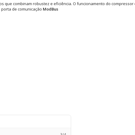
 que combinam robustez e eficiência. O funcionamento do compressor é 
i porta de comunicação
ModBus
3/4