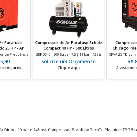
Ar Parafuso
Compressor de Ar Parafuso Schulz
Compressor
c 25 HP - Ar
Compact 40 HP - 500 Litros
Chicago Pneu
Secador
Litros
or de Frequência
SRP 3040 - 500 litros - 7.5 à 11 bar - 135 à
CPVR 25 TD com 
 - 67 à 99 pés - 25
165 pés - 40HP
- 475 litros - 8 à
5,90
Solicite um Orçamento
R$ 
o sem juros
Clique aqui
à vista no
r Direto, 10 bar e 145 psi. Compressor Parafuso TechTo Platinium TB 7.5 