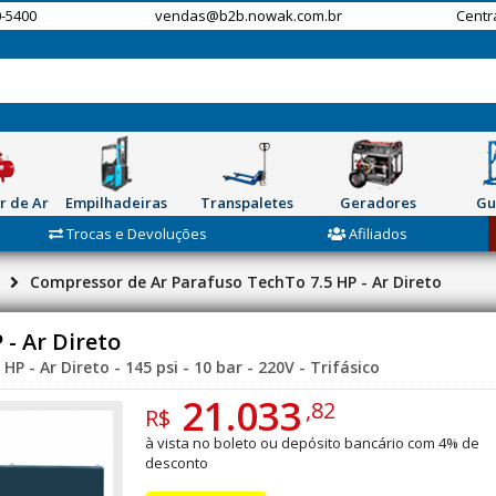
-5400
vendas@b2b.nowak.com.br
Centr
r de Ar
Empilhadeiras
Transpaletes
Geradores
Gu
Trocas e Devoluções
Afiliados
Compressor de Ar Parafuso TechTo 7.5 HP - Ar Direto
- Ar Direto
 - Ar Direto - 145 psi - 10 bar - 220V - Trifásico
21.033
,82
R$
à vista no boleto ou depósito bancário com 4% de
desconto