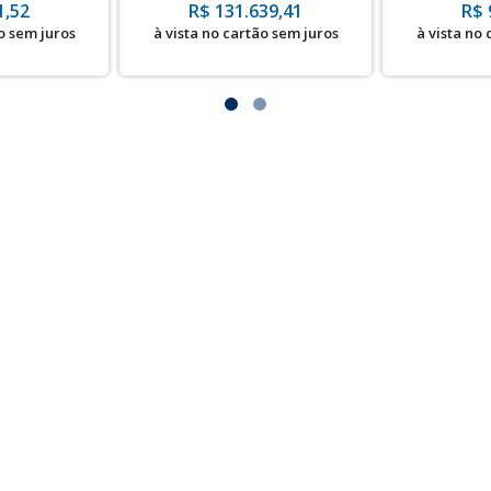
e Ferro
- com NR12
1,52
R$ 131.639,41
R$ 
o sem juros
à vista no cartão sem juros
à vista no