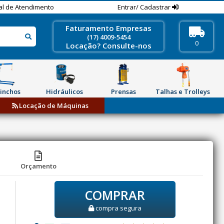
al de Atendimento
Entrar/ Cadastrar
Faturamento Empresas
(17) 4009-5454
0
Locação? Consulte-nos
inchos
Hidráulicos
Prensas
Talhas e Trolleys
Locação de Máquinas
Orçamento
COMPRAR
compra segura