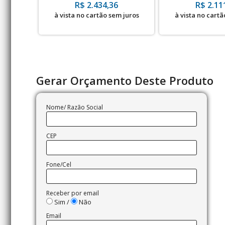
- Rodas de Poliuretano
U - Rodas d
R$ 2.434,36
R$ 2.11
à vista no cartão sem juros
à vista no cartã
Gerar Orçamento Deste Produto
Nome/ Razão Social
CEP
Fone/Cel
Receber por email
Sim /
Não
Email