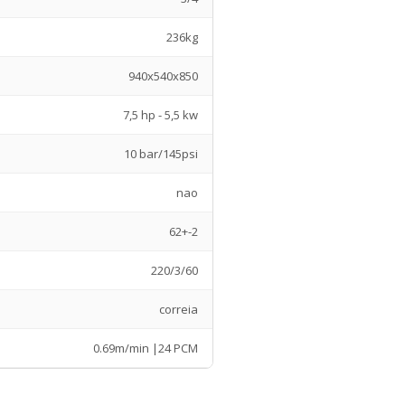
236kg
940x540x850
7,5 hp - 5,5 kw
10 bar/145psi
nao
62+-2
220/3/60
correia
0.69m/min |24 PCM