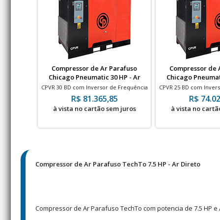
Compressor de Ar Parafuso
Compressor de 
Chicago Pneumatic 30 HP - Ar
Chicago Pneumati
direto com Secador
Direto com 
CPVR 30 BD com Inversor de Frequência
CPVR 25 BD com Invers
- ar direto - 8 à 13 bar - 79 à 110 pés - 30
- ar direto - 8 à 13 bar
R$ 81.365,85
R$ 74.02
HP
HP
à vista no cartão sem juros
à vista no cartã
Compressor de Ar Parafuso TechTo 7.5 HP - Ar Direto
Compressor de Ar Parafuso TechTo com potencia de 7.5 HP e A