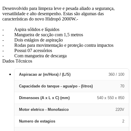
Desenvolvido para limpeza leve e pesada aliado a segurança,
versatilidade e alto desempenho. Estas são algumas das
características do novo Hidropó 2000W.-
- Aspira sólidos e líquidos
- Mangueira de sucção com 1,5 metros
- Dois estágios de aspiração
- Rodas para movimentação e proteção contra impactos
- Possui 07 acessórios
- Com mangueira de descarga
Dados Técnicos
Aspiracao ar (m/Hora) / (L/S)
360 / 100
Capacidade do tanque - agua/po - (litros)
70
Dimensoes (A x L x C) (mm)
540 x 550 x 850
Motor eletrico - Monofasico
220V
Numero de estagios
2