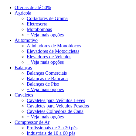
Ofertas de até 50%
Agrícola
Cortadores de Grama
Eletroserra
Motobombas
+ Veja mais opções
Automotivo
Alinhadores de Monoblocos
Elevadores de Motocicletas
Elevadores de Veículos
+ Veja mais opções
Balanças
Balanças Comerciais
Balanças de Bancada
Balanças de Piso
+ Veja mais opções
Cavaletes
Cavaletes para Veículos Leves
Cavaletes para Veículos Pesados
Cavaletes Colhedora de Cana
+ Veja mais opções
Compressor de Ar
Profissionais de 2 a 20 pés
Industriais de 10 a 60 pés