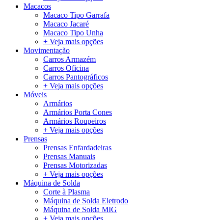
Macacos
Macaco Tipo Garrafa
Macaco Jacaré
Macaco Tipo Unha
+ Veja mais opções
Movimentação
Carros Armazém
Carros Oficina
Carros Pantográficos
+ Veja mais opções
Móveis
Armários
Armários Porta Cones
Armários Roupeiros
+ Veja mais opções
Prensas
Prensas Enfardadeiras
Prensas Manuais
Prensas Motorizadas
+ Veja mais opções
Máquina de Solda
Corte à Plasma
Máquina de Solda Eletrodo
Máquina de Solda MIG
+ Veja mais opções