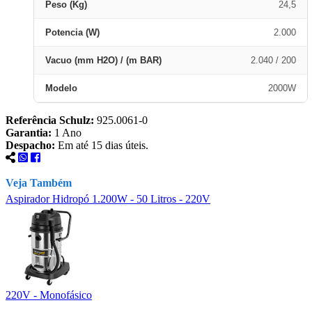
Peso (Kg)
24,5
Potencia (W)
2.000
Vacuo (mm H2O) / (m BAR)
2.040 / 200
Modelo
2000W
Referência Schulz:
925.0061-0
Garantia:
1 Ano
Despacho:
Em até 15 dias úteis.
Veja Também
Aspirador Hidropó 1.200W - 50 Litros - 220V
220V - Monofásico