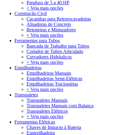
Parafuso de 5 a 40 HP
+ Veja mais opções
Construção Civil
Caçambas para Retroescavadeiras
Alisadoras de Concreto
Betoneiras e Misturadores
+ Veja mais opções
Ferramentas para Tubos
Bancada de Trabalho para Tubos
Cortador de Tubos Articulado
Curvadores Hidráulicos
+ Veja mais opções
Empilhadeiras
Empilhadeiras Manuais
Empilhadeiras Semi-Elétricas
Empilhadeiras Tracionárias
+ Veja mais opções
Transpaletes
Transpaletes Manuais
Transpaletes Manuais com Balança
Transpaletes Elétricos
+ Veja mais opções
Ferramentas Elétricas
Chaves de Impacto à Bateria
Esmerilhadeira