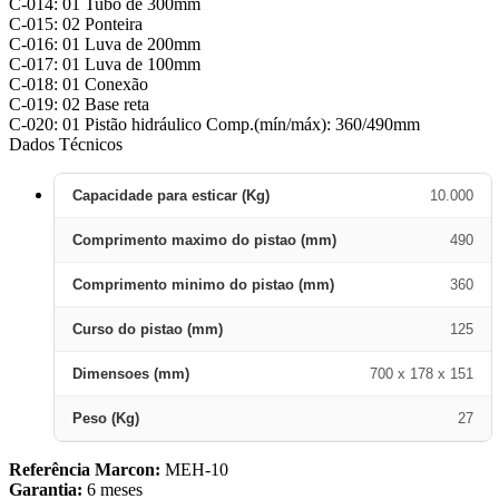
C-014: 01 Tubo de 300mm
C-015: 02 Ponteira
C-016: 01 Luva de 200mm
C-017: 01 Luva de 100mm
C-018: 01 Conexão
C-019: 02 Base reta
C-020: 01 Pistão hidráulico Comp.(mín/máx): 360/490mm
Dados Técnicos
Capacidade para esticar (Kg)
10.000
Comprimento maximo do pistao (mm)
490
Comprimento minimo do pistao (mm)
360
Curso do pistao (mm)
125
Dimensoes (mm)
700 x 178 x 151
Peso (Kg)
27
Referência Marcon:
MEH-10
Garantia:
6 meses