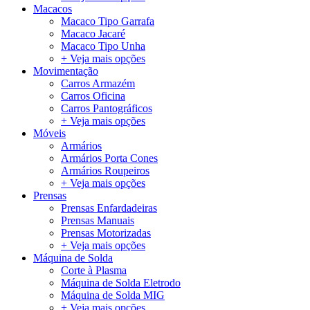
Macacos
Macaco Tipo Garrafa
Macaco Jacaré
Macaco Tipo Unha
+ Veja mais opções
Movimentação
Carros Armazém
Carros Oficina
Carros Pantográficos
+ Veja mais opções
Móveis
Armários
Armários Porta Cones
Armários Roupeiros
+ Veja mais opções
Prensas
Prensas Enfardadeiras
Prensas Manuais
Prensas Motorizadas
+ Veja mais opções
Máquina de Solda
Corte à Plasma
Máquina de Solda Eletrodo
Máquina de Solda MIG
+ Veja mais opções