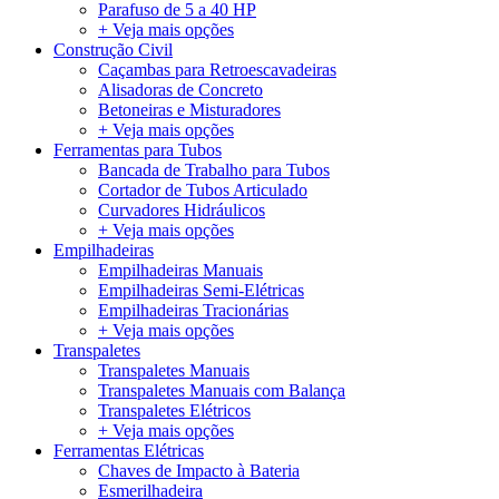
Parafuso de 5 a 40 HP
+ Veja mais opções
Construção Civil
Caçambas para Retroescavadeiras
Alisadoras de Concreto
Betoneiras e Misturadores
+ Veja mais opções
Ferramentas para Tubos
Bancada de Trabalho para Tubos
Cortador de Tubos Articulado
Curvadores Hidráulicos
+ Veja mais opções
Empilhadeiras
Empilhadeiras Manuais
Empilhadeiras Semi-Elétricas
Empilhadeiras Tracionárias
+ Veja mais opções
Transpaletes
Transpaletes Manuais
Transpaletes Manuais com Balança
Transpaletes Elétricos
+ Veja mais opções
Ferramentas Elétricas
Chaves de Impacto à Bateria
Esmerilhadeira