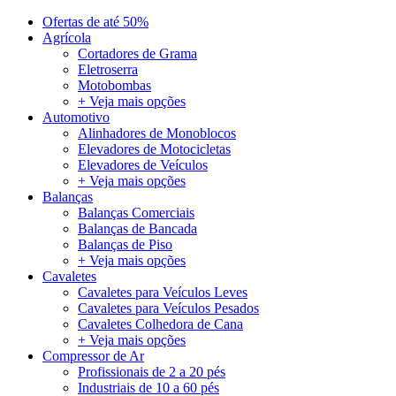
Ofertas de até 50%
Agrícola
Cortadores de Grama
Eletroserra
Motobombas
+ Veja mais opções
Automotivo
Alinhadores de Monoblocos
Elevadores de Motocicletas
Elevadores de Veículos
+ Veja mais opções
Balanças
Balanças Comerciais
Balanças de Bancada
Balanças de Piso
+ Veja mais opções
Cavaletes
Cavaletes para Veículos Leves
Cavaletes para Veículos Pesados
Cavaletes Colhedora de Cana
+ Veja mais opções
Compressor de Ar
Profissionais de 2 a 20 pés
Industriais de 10 a 60 pés