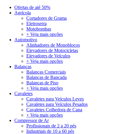
Ofertas de até 50%
Agrícola
Cortadores de Grama
Eletroserra
Motobombas
+ Veja mais opções
Automotivo
Alinhadores de Monoblocos
Elevadores de Motocicletas
Elevadores de Veículos
+ Veja mais opções
Balanças
Balanças Comerciais
Balanças de Bancada
Balanças de Piso
+ Veja mais opções
Cavaletes
Cavaletes para Veículos Leves
Cavaletes para Veículos Pesados
Cavaletes Colhedora de Cana
+ Veja mais opções
Compressor de Ar
Profissionais de 2 a 20 pés
Industriais de 10 a 60 pés