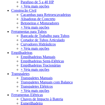
Parafuso de 5 a 40 HP
+ Veja mais opções
Construção Civil
Caçambas para Retroescavadeiras
Alisadoras de Concreto
Betoneiras e Misturadores
+ Veja mais opções
Ferramentas para Tubos
Bancada de Trabalho para Tubos
Cortador de Tubos Articulado
Curvadores Hidráulicos
+ Veja mais opções
Empilhadeiras
Empilhadeiras Manuais
Empilhadeiras Semi-Elétricas
Empilhadeiras Tracionárias
+ Veja mais opções
Transpaletes
Transpaletes Manuais
Transpaletes Manuais com Balança
Transpaletes Elétricos
+ Veja mais opções
Ferramentas Elétricas
Chaves de Impacto à Bateria
Esmerilhadeira